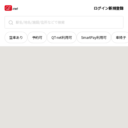
宮城県
刈田郡七ヶ宿町
字境ノ沢
地域選択で探す
ログイン
新規登録
空車あり
予約可
QT-net利用可
SmartPay利用可
車椅子