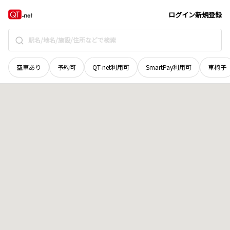
宮城県
刈田郡七ヶ宿町
字大野沢
地域選択で探す
ログイン
新規登録
空車あり
予約可
QT-net利用可
SmartPay利用可
車椅子