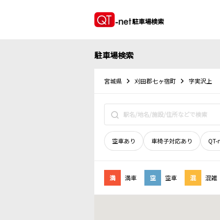
駐車場検索
駐車場検索
宮城県
刈田郡七ヶ宿町
字実沢上
空車あり
車椅子対応あり
QT-
満
満車
空
空車
混
混雑