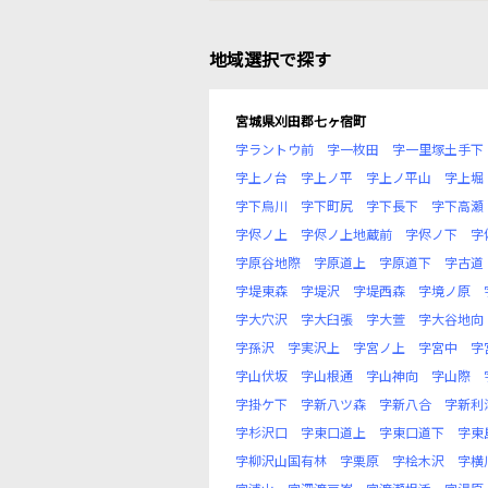
地域選択で探す
宮城県刈田郡七ヶ宿町
字ラントウ前
字一枚田
字一里塚土手下
字上ノ台
字上ノ平
字上ノ平山
字上堀
字下烏川
字下町尻
字下長下
字下高瀬
字侭ノ上
字侭ノ上地蔵前
字侭ノ下
字
字原谷地際
字原道上
字原道下
字古道
字堤東森
字堤沢
字堤西森
字境ノ原
字大穴沢
字大臼張
字大萱
字大谷地向
字孫沢
字実沢上
字宮ノ上
字宮中
字
字山伏坂
字山根通
字山神向
字山際
字掛ケ下
字新八ツ森
字新八合
字新利
字杉沢口
字東口道上
字東口道下
字東
字柳沢山国有林
字栗原
字桧木沢
字横