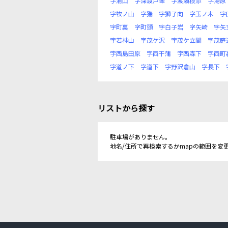
字浦山
字深渡戸峯
字渡瀬根添
字湯原
字牧ノ山
字猯
字獅子向
字玉ノ木
字
字町裏
字町頭
字白子岩
字矢崎
字矢
字若林山
字茂ケ沢
字茂ケ立間
字茂庭
字西島田原
字西干蒲
字西森下
字西町
字道ノ下
字道下
字野沢倉山
字長下
リストから探す
駐車場がありません。
地名/住所で再検索するかmapの範囲を変