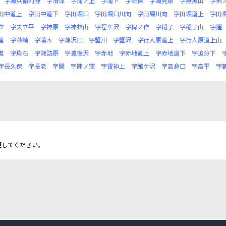
字源兵衛刈野
字滑津
字滝ノ上
字滝下
字漆保
字瀬見原
字無黒山
字熊
田中道上
字田中道下
字田堀口
字田堀口川向
字田堀川向
字田堀道上
字田
立
字矢立平
字神原
字神林山
字程ケ沢
字稗ノ作
字稲子
字稲子山
字窪
道
字萩崎
字蒲木
字薄沢口
字蟹川
字蟹沢
字行人原道上
字行人原道上山
裏
字角石
字諏訪原
字豊後沢
字赤地
字赤地道上
字赤地道下
字追分下
字長久保
字長老
字関
字陳ノ窪
字雷神上
字館ケ沢
字高倉口
字高平
字
更してください。