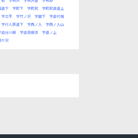
ノ前
字熊沢
字熊沢道
字熊野
堀道下
字町下
字町尻
字町尻直道上
字立平
字竹ノ沢
字舘下
字苗代端
字行人原道下
字西ノ入
字西ノ入山
字追分川根
字追見根添
字道ノ上
鶴ケ沢