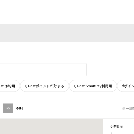
net 予約可
QT-netポイントが貯まる
QT-net SmartPay利用可
dポイ
不
不明
※一部
0件表示
1