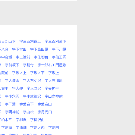
三百刈山下
字三百刈道上
字三百刈道下
下八合
字下宮田
字下島田原
字下川原
字中高瀬
字二渡前
字仕切目
字仙王沢
保
字前坂下
字割付
字十郎右エ門屋敷
地蔵前
字坂ノ上
字坂ノ下
字坂上
前
字大清水
字大石ケ沢
字大石川原
大貫平
字大迎
字大野沢
字天神平
沢
字小穴沢
字小駕籠沢
字山之神前
畑
字干蒲
字愛宕下
字愛宕山
下
字明神前
字曲松
字月光口
字柏木平
字柳沢
字柳沢山
字河向
字油畑
字沼ノ内
字沼田