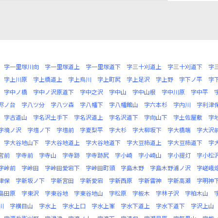
字一里塚川向
字一里塚道上
字一里塚道下
字三十刈道上
字三十刈道下
字
字上川原
字上橋道上
字上烏川
字上町尻
字上足沢
字上野
字下ノ平
字
字中ノ橋
字中ノ沢原道下
字中之沢
字中山
字中山根
字中川原
字中平
侭ノ台
字八ツ分
字八ツ森
字八幡下
字八幡館山
字六本杉
字内川
字利津
字古道山
字名沢土手下
字名沢道上
字名沢道下
字向山下
字土佐屋敷
字
字境ノ沢
字壇ノ下
字壇前
字夏梨平
字大杉
字大柳坂下
字大橋端
字大沢
字大谷地山下
字大谷地道上
字大谷地道下
字大豆柿道上
字大豆柿道下
字
宮前
字寺前
字寺山
字寺跡
字寺跡尻
字小崎
字小崎山
字小提灯
字小松
字峠前
字峠田
字峠田愛宕下
字峠田町頭
字島木野
字島木野浦ノ沢
字嵯峨
津保
字新坂ノ下
字新宮田
字新愛宕
字新西原
字新雷神
字新高瀬
字明神
島田原
字東沢
字東谷地
字東谷地山
字松原
字板木
字林子沢
字柏木山
川
字横目山
字水上
字水上口
字水上峯
字水下道上
字水下道下
字沢上山