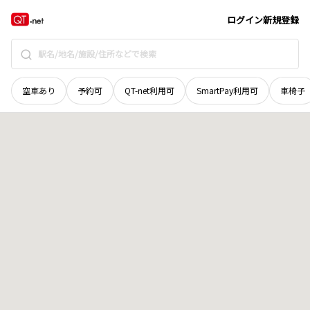
宮城県
刈田郡七ヶ宿町
字山根通
地域選択で探す
ログイン
新規登録
空車あり
予約可
QT-net利用可
SmartPay利用可
車椅子