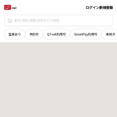
宮城県
刈田郡七ヶ宿町
字愛宕下
地域選択で探す
ログイン
新規登録
空車あり
予約可
QT-net利用可
SmartPay利用可
車椅子