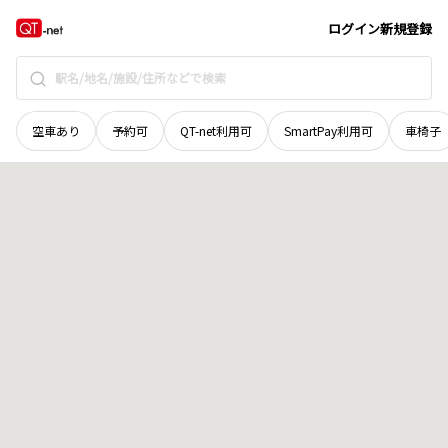
宮城県
刈田郡七ヶ宿町
字桧木沢
地域選択で探す
ログイン
新規登録
空車あり
予約可
QT-net利用可
SmartPay利用可
車椅子