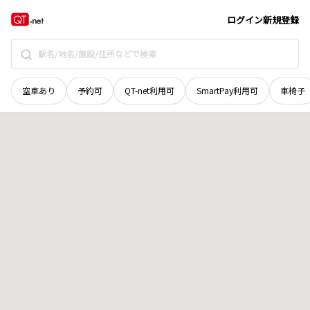
宮城県
刈田郡七ヶ宿町
字水上
地域選択で探す
ログイン
新規登録
空車あり
予約可
QT-net利用可
SmartPay利用可
車椅子