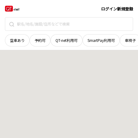
宮城県
刈田郡七ヶ宿町
字熊野
地域選択で探す
ログイン
新規登録
空車あり
予約可
QT-net利用可
SmartPay利用可
車椅子