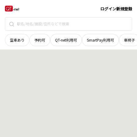
宮城県
刈田郡七ヶ宿町
字田堀川向
地域選択で探す
ログイン
新規登録
空車あり
予約可
QT-net利用可
SmartPay利用可
車椅子