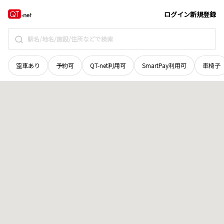
宮城県
刈田郡七ヶ宿町
字西ノ入山
地域選択で探す
ログイン
新規登録
空車あり
予約可
QT-net利用可
SmartPay利用可
車椅子