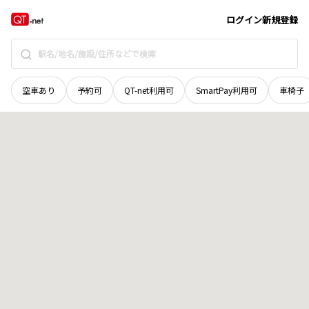
宮城県
刈田郡蔵王町
大字円田
地域選択で探す
ログイン
新規登録
空車あり
予約可
QT-net利用可
SmartPay利用可
車椅子