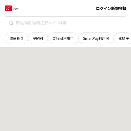
宮城県
加美郡加美町
下新田
地域選択で探す
ログイン
新規登録
空車あり
予約可
QT-net利用可
SmartPay利用可
車椅子