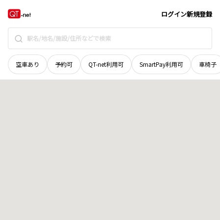
宮城県
加美郡加美町
城生
地域選択で探す
ログイン
新規登録
空車あり
予約可
QT-net利用可
SmartPay利用可
車椅子