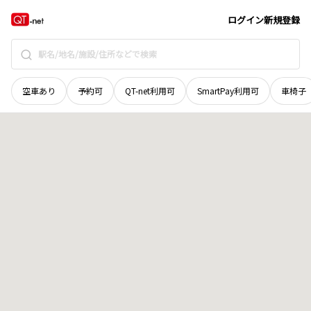
宮城県
加美郡加美町
字上野目久保
地域選択で探す
ログイン
新規登録
空車あり
予約可
QT-net利用可
SmartPay利用可
車椅子