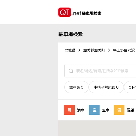
駐車場検索
駐車場検索
宮城県
加美郡加美町
字上野目穴沢
空車あり
車椅子対応あり
QT-
満
満車
空
空車
混
混雑