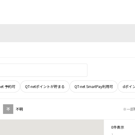
net 予約可
QT-netポイントが貯まる
QT-net SmartPay利用可
dポイ
不
不明
※一部
0件表示
1