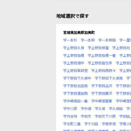
地域選択で探す
宮城県加美郡加美町
字一本杉
字一本柳
字一本柳南
字一里
字上野目久保
字上野目保室
字上野目向
字上野目指橋
字上野目指橋一番
字上野
字上野目畑中
字上野目皆伝寺
字上野目
字上野目薬師堂
字上野目西野々
字上野
字下野目下久保中
字下野目下久保南
字
字下野目北田南
字下野目品沢
字下野目
字下野目蓬田西
字下野目藤沢
字下野目
字中嶋南田一番
字中嶋堂屋敷
字中嶋堂
字中川原
字中畑
字久保
字久保田
字
字内谷地
字前欠
字前欠下川原
字前田
字北町二番
字千刈田
字南寺宿
字南小