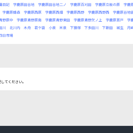
羅目記
字鹿原田谷地
字鹿原田谷地二ノ
字鹿原百刈田
字鹿原立板の原
字鹿
字鹿原蜂森
字鹿原西原
字鹿原西畑
字鹿原西野
字鹿原西野西
字鹿原谷地
青野原中
字鹿原青野原南
字鹿原青野東田
字鹿原青野欠ノ上
字鹿原首戸
字
田川
北川内
木舟
君ケ袋
小泉
米泉
下狼塚
下多田川
下新田
城生
月
四日市場
更してください。