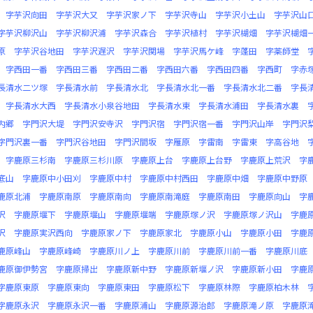
字芋沢向田
字芋沢大又
字芋沢家ノ下
字芋沢寺山
字芋沢小土山
字芋沢山
字芋沢柳沢山
字芋沢柳沢浦
字芋沢森合
字芋沢植村
字芋沢楜畑
字芋沢楜畑
原
字芋沢谷地田
字芋沢遅沢
字芋沢関場
字芋沢馬ケ峰
字蓬田
字薬師堂
字西田一番
字西田三番
字西田二番
字西田六番
字西田四番
字西町
字赤
長清水二ツ塚
字長清水前
字長清水北
字長清水北一番
字長清水北二番
字長
字長清水大西
字長清水小泉谷地田
字長清水東
字長清水浦田
字長清水裏
内郷
字門沢大堤
字門沢安寺沢
字門沢宿
字門沢宿一番
字門沢山岸
字門沢
字門沢裏一番
字門沢谷地田
字門沢間坂
字雁原
字雷南
字雷東
字高谷地
字鹿原三杉南
字鹿原三杉川原
字鹿原上台
字鹿原上台野
字鹿原上荒沢
字
底山
字鹿原中小田刈
字鹿原中村
字鹿原中村西田
字鹿原中畑
字鹿原中野原
鹿原北浦
字鹿原南原
字鹿原南向
字鹿原南滝庭
字鹿原南田
字鹿原向山
字
沢
字鹿原堰下
字鹿原堰山
字鹿原堰端
字鹿原塚ノ沢
字鹿原塚ノ沢山
字鹿
沢
字鹿原実沢西向
字鹿原家ノ下
字鹿原家北
字鹿原小山
字鹿原小田
字鹿
鹿原峰山
字鹿原峰崎
字鹿原川ノ上
字鹿原川前
字鹿原川前一番
字鹿原川底
鹿原御伊勢宮
字鹿原掃出
字鹿原新中野
字鹿原新堰ノ沢
字鹿原新小田
字鹿
字鹿原東原
字鹿原東向
字鹿原東田
字鹿原松下
字鹿原林際
字鹿原柏木林
字鹿原永沢
字鹿原永沢一番
字鹿原浦山
字鹿原源治郎
字鹿原滝ノ原
字鹿原