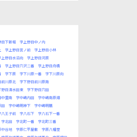
野目下新堀
字上野目中ノ内
上
字上野目宮ノ前
字上野目小林
字上野目水沼向
字上野目河原
番
字上野目穴沢二番
字上野目舟橋
番
字下原
字下川原一番
字下川原向
目前川原北
字下野目前川原南
下野目清水田東
字下野目穴田
嶋中里南
字中嶋内田
字中嶋南原畑
原田
字中嶋明神下
字中嶋明膳
字八王子前
字八石下
字八石下一番
字北田
字北町一番
字北町三番
原中谷地
字原仁平屋敷
字原八幡堂