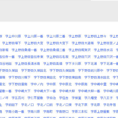
塚
字上中川原
字上川原一番
字上川原二番
字上野原
字上野目上野々
字上
字上野目堰下
字上野目大宮
字上野目大宮下
字上野目大道端
字上野目宮ノ
目新堀
字上野目桑畑一番
字上野目桑畑二番
字上野目梶賀沢
字上野目水沼
皆伝寺一番
字上野目皆伝寺東
字上野目石名坂
字上野目穴沢
字上野目穴沢一
目谷地田
字上野目長清水南
字上野目高畑
字下タ川原
字下北浦
字下北浦一
下野目久保田
字下野目久保田北
字下野目久保田南
字下野目前川原中
字下野
堰端
字下野目川端下
字下野目東田北
字下野目東田南
字下野目清水田北
字
雷北
字下野目雷南
字中ノ内
字中原
字中原北
字中原南
字中嶋中里
字中
屋敷一番
字中嶋大下
字中嶋大下一番
字中嶋大柳
字中嶋大柳一番
字中嶋川
二ノ坪
字五百刈
字仁平屋敷
字伯治
字住吉
字保室
字八幡堂
字八王子
上
字前田下
字北ノ口
字北ノ口前
字北ノ口東
字北下原
字北原
字北寺宿
路
字南小路一番
字南川原
字南町
字南野口
字原三本松
字原上野屋敷
字