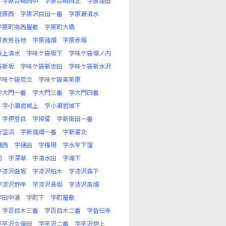
字原台崎西中
字原台崎西北
字原堤田
檀原西
字原沢目田一番
字原瀞清水
字原町南西屋敷
字原町大橋
原表芳谷地
字原諸畑
字原赤堀
袋上清水
字味ケ袋坂下
字味ケ袋堰ノ内
袋新坂
字味ケ袋新志田
字味ケ袋新水沢
字味ケ袋荒立
字味ケ袋薬莱原
字大門一番
字大門三番
字大門四番
字小瀬岩城上
字小瀬岩城下
字押登目
字掃留
字新南田一番
新空沼
字新諸畑一番
字新雷北
畑西
字樋田
字権現
字水芋下窪
前
字深草
字清水田
字滝下
字漆沢曲坂
字漆沢柏木
字漆沢森下
字漆沢野岸
字漆沢長坂
字漆沢高畑
字田中浦
字町下
字町屋敷
字百目木三番
字百目木二番
字皆伝寺
字芋沢久保田
字芋沢二番
字芋沢伊上