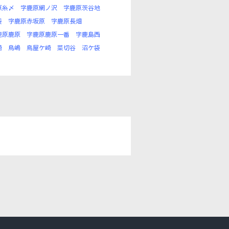
原糸〆
字鹿原網ノ沢
字鹿原茨谷地
袋
字鹿原赤坂原
字鹿原長畑
鹿原鹿原
字鹿原鹿原一番
字鹿島西
崎
鳥嶋
鳥屋ケ崎
菜切谷
沼ケ袋