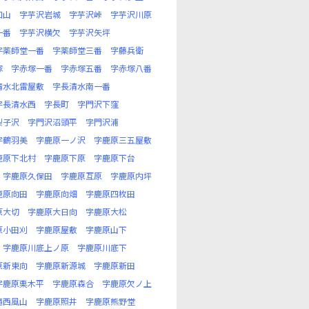
口山
字芋沢岩城
字芋沢峠
字芋沢川原
一番
字芋沢横欠
字芋沢矢坪
字薬師堂一番
字薬師堂三番
字藤兵衛
塚
字赤塚一番
字赤塚五番
字赤塚八番
清水北雷屋敷
字長清水南一番
字長清水西
字長町
字門沢下窪
梨子沢
字門沢沼頭平
字門沢浦
字鶴羽美
字鹿原一ノ沢
字鹿原三五屋敷
鹿原下北村
字鹿原下原
字鹿原下台
字鹿原久保田
字鹿原互原
字鹿原内坪
鹿原向田
字鹿原向畑
字鹿原四枚田
原大切
字鹿原大日向
字鹿原大松
原小田刈
字鹿原屋敷
字鹿原山下
字鹿原川底上ノ原
字鹿原川底下
原新東向
字鹿原新源城
字鹿原新田
字鹿原栗木平
字鹿原森合
字鹿原欠ノ上
滝西風山
字鹿原照井
字鹿原熊野堂