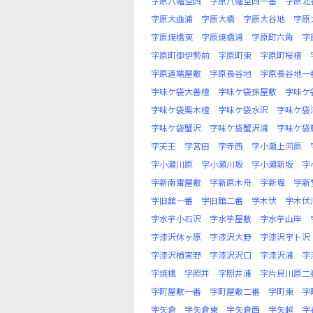
字原八幡堂西
字原八幡堂西一番
字原北
字原大曲浦
字原大橋
字原大谷地
字原
字原焼橋東
字原焼橋浦
字原町六角
字
字原町御伊勢前
字原町東
字原町桜檀
字原道端屋敷
字原長谷地
字原長谷地一
字味ケ袋大善檀
字味ケ袋孫屋敷
字味ケ
字味ケ袋栗木檀
字味ケ袋水沢
字味ケ袋
字味ケ袋蟹沢
字味ケ袋蟹沢浦
字味ケ袋
字天王
字宮田
字寺西
字小瀬上河原
字小瀬川原
字小瀬川坂
字小瀬新坂
字
字新南雷屋敷
字新原木舟
字新堀
字新
字旧舘一番
字旧舘二番
字木伏
字木伏
字水芋小石沢
字水芋屋敷
字水芋山岸
字漆沢休ヶ原
字漆沢大野
字漆沢宇ト沢
字漆沢楢実野
字漆沢沢口
字漆沢浦
字
字焼橋
字照井
字照井浦
字片貝川原二
字町屋敷一番
字町屋敷二番
字町東
字
字矢倉
字矢倉東
字矢倉西
字矢越
字