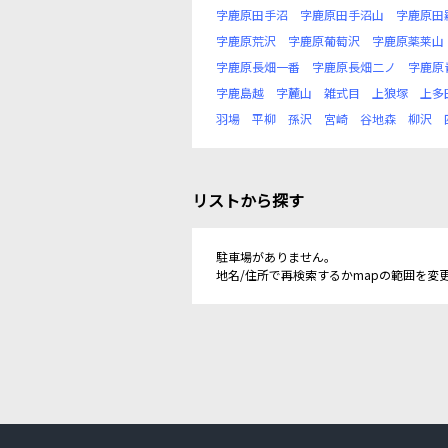
字鹿原田手沼
字鹿原田手沼山
字鹿原田
字鹿原荒沢
字鹿原葡萄沢
字鹿原薬莱山
字鹿原長畑一番
字鹿原長畑二ノ
字鹿原
字鹿島越
字麓山
雑式目
上狼塚
上多
羽場
平柳
孫沢
宮崎
谷地森
柳沢
リストから探す
駐車場がありません。
地名/住所で再検索するかmapの範囲を変