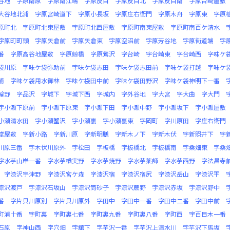
谷地
字原南原
字原南江端
字原反目
字原反目北
字原反目南
字原台崎屋敷
大谷地北浦
字原宮崎道下
字原小長坂
字原庄右衛門
字原木舟
字原東
字原
原町北
字原町北東屋敷
字原町北西屋敷
字原町南東屋敷
字原町南百ケ清水
字原町町頭
字原矢倉前
字原矢倉東
字原空沼前
字原芳谷地
字原街道端
字
番
字原高谷地屋敷
字原鯨橋
字原鶯沢
字台崎
字台崎東
字台崎西
字味ケ
袋川原
字味ケ袋弥助前
字味ケ袋志田
字味ケ袋志田前
字味ケ袋打越
字味ケ
浦
字味ケ袋用水御林
字味ケ袋田中前
字味ケ袋田野沢
字味ケ袋神明下一番
輪野
字品沢
字城下
字城下西
字城内
字外谷地
字大宮
字大曲
字大門
字小瀬下原前
字小瀬下原東
字小瀬下田
字小瀬中野
字小瀬坂下
字小瀬屋敷
小瀬清水田
字小瀬蟹沢
字小瀬裏
字小瀬裏東
字岡町
字川原田
字庄右衛門
堂屋敷
字新小路
字新川原
字新明膳
字新木ノ下
字新木伏
字新照井下
字
川原三番
字木伏川原外
字松田
字板橋
字板橋北
字板橋南
字桑畑東
字桑
字水芋山岸一番
字水芋楢実野
字水芋焼野
字水芋薬師
字水芋西野
字法昌寺
字漆沢宇津野
字漆沢宮ケ森
字漆沢宿
字漆沢宿尻
字漆沢岳山
字漆沢平
漆沢渡戸
字漆沢石坂山
字漆沢筒砂子
字漆沢蕨野
字漆沢赤坂
字漆沢野中
番
字片貝川原別
字片貝川原外
字田中
字田中一番
字田中二番
字田中前
町浦十番
字町裏
字町裏七番
字町裏九番
字町裏八番
字町西
字百目木一番
石原
字神山西
字穴畑
字舘下
字芋沢一番
字芋沢上清水川
字芋沢下馬坂