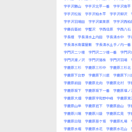
字芋沢勝山
字芋沢北平一番
字芋沢南平
字芋沢松阪
字芋沢柏木平
字芋沢柳沢
字芋沢羽場田
字芋沢薬莱原
字芋沢西柏
字藤兵衛前
字蟹沢
字西佳原
字西八石
字長檀
字長清水上内田
字長清水中
字
字長清水南雷屋敷
字長清水土手ノ内一番
字門沢二ツ檀
字門沢二ツ檀一番
字門沢
字門沢渡ノ沢
字門沢狢株
字門沢羽場
字鹿原三杉
字鹿原三杉中
字鹿原三杉北
字鹿原下台野
字鹿原下川底
字鹿原下川
字鹿原前田
字鹿原北向
字鹿原北村
字
字鹿原坂下
字鹿原坂下一番
字鹿原堰ノ
字鹿原大畑
字鹿原宇和野中峰
字鹿原実
字鹿原山岸
字鹿原岩下
字鹿原岳山
字
字鹿原川端
字鹿原川袋
字鹿原広見
字
字鹿原日陰
字鹿原昼ケ坂
字鹿原札場
字鹿原水堀
字鹿原水花
字鹿原水花山