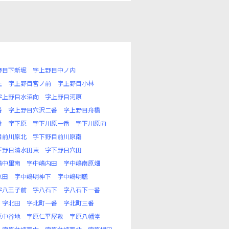
野目下新堀
字上野目中ノ内
上
字上野目宮ノ前
字上野目小林
字上野目水沼向
字上野目河原
番
字上野目穴沢二番
字上野目舟橋
番
字下原
字下川原一番
字下川原向
目前川原北
字下野目前川原南
下野目清水田東
字下野目穴田
嶋中里南
字中嶋内田
字中嶋南原畑
原田
字中嶋明神下
字中嶋明膳
字八王子前
字八石下
字八石下一番
字北田
字北町一番
字北町三番
原中谷地
字原仁平屋敷
字原八幡堂