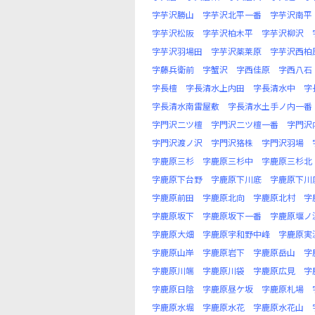
字芋沢勝山
字芋沢北平一番
字芋沢南平
字芋沢松阪
字芋沢柏木平
字芋沢柳沢
字芋沢羽場田
字芋沢薬莱原
字芋沢西柏
字藤兵衛前
字蟹沢
字西佳原
字西八石
字長檀
字長清水上内田
字長清水中
字
字長清水南雷屋敷
字長清水土手ノ内一番
字門沢二ツ檀
字門沢二ツ檀一番
字門沢
字門沢渡ノ沢
字門沢狢株
字門沢羽場
字鹿原三杉
字鹿原三杉中
字鹿原三杉北
字鹿原下台野
字鹿原下川底
字鹿原下川
字鹿原前田
字鹿原北向
字鹿原北村
字
字鹿原坂下
字鹿原坂下一番
字鹿原堰ノ
字鹿原大畑
字鹿原宇和野中峰
字鹿原実
字鹿原山岸
字鹿原岩下
字鹿原岳山
字
字鹿原川端
字鹿原川袋
字鹿原広見
字
字鹿原日陰
字鹿原昼ケ坂
字鹿原札場
字鹿原水堀
字鹿原水花
字鹿原水花山