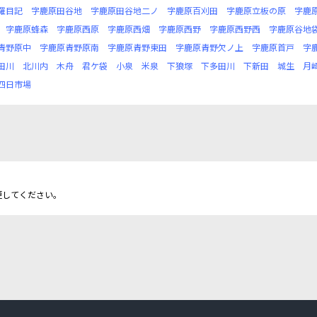
羅目記
字鹿原田谷地
字鹿原田谷地二ノ
字鹿原百刈田
字鹿原立板の原
字鹿
字鹿原蜂森
字鹿原西原
字鹿原西畑
字鹿原西野
字鹿原西野西
字鹿原谷地
青野原中
字鹿原青野原南
字鹿原青野東田
字鹿原青野欠ノ上
字鹿原首戸
字
田川
北川内
木舟
君ケ袋
小泉
米泉
下狼塚
下多田川
下新田
城生
月
四日市場
更してください。