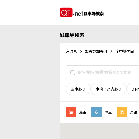
駐車場検索
駐車場検索
宮城県
加美郡加美町
字中嶋内田
空車あり
車椅子対応あり
QT-
満
満車
空
空車
混
混雑