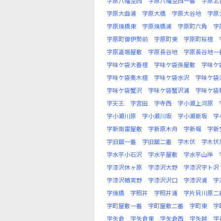
字原八幡堂西
字原八幡堂西一番
字原北
字原大曲浦
字原大橋
字原大谷地
字原
字原焼橋東
字原焼橋浦
字原町六角
字
字原町御伊勢前
字原町東
字原町桜檀
字原道端屋敷
字原長谷地
字原長谷地一
字味ケ袋大善檀
字味ケ袋孫屋敷
字味ケ
字味ケ袋栗木檀
字味ケ袋水沢
字味ケ袋
字味ケ袋蟹沢
字味ケ袋蟹沢浦
字味ケ袋
字天王
字宮田
字寺西
字小瀬上河原
字小瀬川原
字小瀬川坂
字小瀬新坂
字
字新南雷屋敷
字新原木舟
字新堀
字新
字旧舘一番
字旧舘二番
字木伏
字木伏
字水芋小石沢
字水芋屋敷
字水芋山岸
字漆沢休ヶ原
字漆沢大野
字漆沢宇ト沢
字漆沢楢実野
字漆沢沢口
字漆沢浦
字
字焼橋
字照井
字照井浦
字片貝川原二
字町屋敷一番
字町屋敷二番
字町東
字
字矢倉
字矢倉東
字矢倉西
字矢越
字