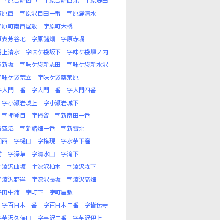
字原台崎西中
字原台崎西北
字原堤田
檀原西
字原沢目田一番
字原瀞清水
字原町南西屋敷
字原町大橋
原表芳谷地
字原諸畑
字原赤堀
袋上清水
字味ケ袋坂下
字味ケ袋堰ノ内
袋新坂
字味ケ袋新志田
字味ケ袋新水沢
字味ケ袋荒立
字味ケ袋薬莱原
字大門一番
字大門三番
字大門四番
字小瀬岩城上
字小瀬岩城下
字押登目
字掃留
字新南田一番
新空沼
字新諸畑一番
字新雷北
畑西
字樋田
字権現
字水芋下窪
前
字深草
字清水田
字滝下
字漆沢曲坂
字漆沢柏木
字漆沢森下
字漆沢野岸
字漆沢長坂
字漆沢高畑
字田中浦
字町下
字町屋敷
字百目木三番
字百目木二番
字皆伝寺
字芋沢久保田
字芋沢二番
字芋沢伊上