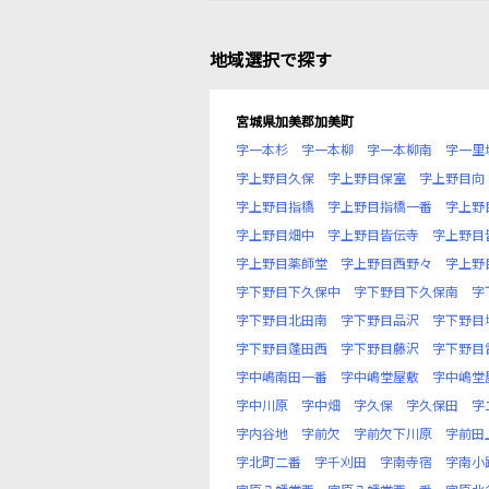
地域選択で探す
宮城県加美郡加美町
字一本杉
字一本柳
字一本柳南
字一里
字上野目久保
字上野目保室
字上野目向
字上野目指橋
字上野目指橋一番
字上野
字上野目畑中
字上野目皆伝寺
字上野目
字上野目薬師堂
字上野目西野々
字上野
字下野目下久保中
字下野目下久保南
字
字下野目北田南
字下野目品沢
字下野目
字下野目蓬田西
字下野目藤沢
字下野目
字中嶋南田一番
字中嶋堂屋敷
字中嶋堂
字中川原
字中畑
字久保
字久保田
字
字内谷地
字前欠
字前欠下川原
字前田
字北町二番
字千刈田
字南寺宿
字南小