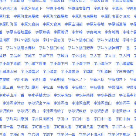
谷地
字原南原
字原南江端
字原反目
字原反目北
字原反目南
字原台崎屋敷
大谷地北浦
字原宮崎道下
字原小長坂
字原庄右衛門
字原木舟
字原東
字原
原町北
字原町北東屋敷
字原町北西屋敷
字原町南東屋敷
字原町南百ケ清水
字原町町頭
字原矢倉前
字原矢倉東
字原空沼前
字原芳谷地
字原街道端
字
番
字原高谷地屋敷
字原鯨橋
字原鶯沢
字台崎
字台崎東
字台崎西
字味ケ
袋川原
字味ケ袋弥助前
字味ケ袋志田
字味ケ袋志田前
字味ケ袋打越
字味ケ
浦
字味ケ袋用水御林
字味ケ袋田中前
字味ケ袋田野沢
字味ケ袋神明下一番
輪野
字品沢
字城下
字城下西
字城内
字外谷地
字大宮
字大曲
字大門
字小瀬下原前
字小瀬下原東
字小瀬下田
字小瀬中野
字小瀬坂下
字小瀬屋敷
小瀬清水田
字小瀬蟹沢
字小瀬裏
字小瀬裏東
字岡町
字川原田
字庄右衛門
堂屋敷
字新小路
字新川原
字新明膳
字新木ノ下
字新木伏
字新照井下
字
川原三番
字木伏川原外
字松田
字板橋
字板橋北
字板橋南
字桑畑東
字桑
字水芋山岸一番
字水芋楢実野
字水芋焼野
字水芋薬師
字水芋西野
字法昌寺
字漆沢宇津野
字漆沢宮ケ森
字漆沢宿
字漆沢宿尻
字漆沢岳山
字漆沢平
漆沢渡戸
字漆沢石坂山
字漆沢筒砂子
字漆沢蕨野
字漆沢赤坂
字漆沢野中
番
字片貝川原別
字片貝川原外
字田中
字田中一番
字田中二番
字田中前
町浦十番
字町裏
字町裏七番
字町裏九番
字町裏八番
字町西
字百目木一番
石原
字神山西
字穴畑
字舘下
字芋沢一番
字芋沢上清水川
字芋沢下馬坂