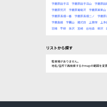
字鹿原田手沼
字鹿原田手沼山
字鹿原田
字鹿原荒沢
字鹿原葡萄沢
字鹿原薬莱山
字鹿原長畑一番
字鹿原長畑二ノ
字鹿原
字鹿島越
字麓山
雑式目
上狼塚
上多
羽場
平柳
孫沢
宮崎
谷地森
柳沢
リストから探す
駐車場がありません。
地名/住所で再検索するかmapの範囲を変