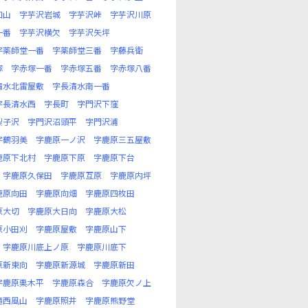
口山
字芋沢岩城
字芋沢峠
字芋沢川原
一番
字芋沢横欠
字芋沢矢坪
字薬師堂一番
字薬師堂三番
字藤兵衛
塚
字赤塚一番
字赤塚五番
字赤塚八番
清水北雷屋敷
字長清水南一番
字長清水西
字長町
字門沢下窪
梨子沢
字門沢沼頭平
字門沢浦
字鶴羽美
字鹿原一ノ沢
字鹿原三五屋敷
鹿原下北村
字鹿原下原
字鹿原下台
字鹿原久保田
字鹿原互原
字鹿原内坪
鹿原向田
字鹿原向畑
字鹿原四枚田
原大切
字鹿原大日向
字鹿原大松
原小田刈
字鹿原屋敷
字鹿原山下
字鹿原川底上ノ原
字鹿原川底下
原新東向
字鹿原新源城
字鹿原新田
字鹿原栗木平
字鹿原森合
字鹿原欠ノ上
滝西風山
字鹿原照井
字鹿原熊野堂