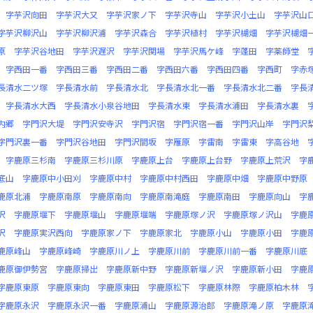
字芋沢向田
字芋沢大又
字芋沢家ノ下
字芋沢寺山
字芋沢小土山
字芋沢山
字芋沢柳沢山
字芋沢柳沢浦
字芋沢森合
字芋沢植村
字芋沢楜畑
字芋沢楜畑
原
字芋沢谷地田
字芋沢遅沢
字芋沢関場
字芋沢馬ケ峰
字蓬田
字薬師堂
字西田一番
字西田三番
字西田二番
字西田六番
字西田四番
字西町
字赤
長清水二ツ塚
字長清水前
字長清水北
字長清水北一番
字長清水北二番
字長
字長清水大西
字長清水小泉谷地田
字長清水東
字長清水浦田
字長清水裏
内郷
字門沢大堤
字門沢安寺沢
字門沢宿
字門沢宿一番
字門沢山岸
字門沢
字門沢裏一番
字門沢谷地田
字門沢間坂
字雁原
字雷南
字雷東
字高谷地
字鹿原三杉南
字鹿原三杉川原
字鹿原上台
字鹿原上台野
字鹿原上荒沢
字
底山
字鹿原中小田刈
字鹿原中村
字鹿原中村西田
字鹿原中畑
字鹿原中野原
鹿原北浦
字鹿原南原
字鹿原南向
字鹿原南滝庭
字鹿原南田
字鹿原向山
字
沢
字鹿原堰下
字鹿原堰山
字鹿原堰端
字鹿原塚ノ沢
字鹿原塚ノ沢山
字鹿
沢
字鹿原実沢西向
字鹿原家ノ下
字鹿原家北
字鹿原小山
字鹿原小田
字鹿
鹿原峰山
字鹿原峰崎
字鹿原川ノ上
字鹿原川前
字鹿原川前一番
字鹿原川底
鹿原御伊勢宮
字鹿原掃出
字鹿原新中野
字鹿原新堰ノ沢
字鹿原新小田
字鹿
字鹿原東原
字鹿原東向
字鹿原東田
字鹿原松下
字鹿原林際
字鹿原柏木林
字鹿原永沢
字鹿原永沢一番
字鹿原浦山
字鹿原源治郎
字鹿原滝ノ原
字鹿原