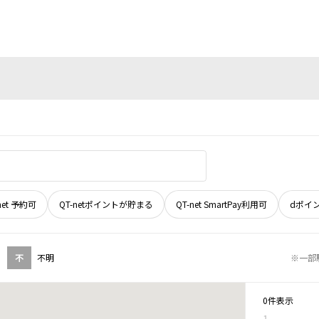
net 予約可
QT-netポイントが貯まる
QT-net SmartPay利用可
dポイ
不
不明
※一部
0件表示
1