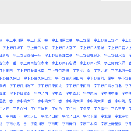
塚
字上中川原
字上川原一番
字上川原二番
字上野原
字上野目上野々
字上
字上野目堰下
字上野目大宮
字上野目大宮下
字上野目大道端
字上野目宮ノ
目新堀
字上野目桑畑一番
字上野目桑畑二番
字上野目梶賀沢
字上野目水沼
皆伝寺一番
字上野目皆伝寺東
字上野目石名坂
字上野目穴沢
字上野目穴沢一
目谷地田
字上野目長清水南
字上野目高畑
字下タ川原
字下北浦
字下北浦一
下野目久保田
字下野目久保田北
字下野目久保田南
字下野目前川原中
字下野
堰端
字下野目川端下
字下野目東田北
字下野目東田南
字下野目清水田北
字
雷北
字下野目雷南
字中ノ内
字中原
字中原北
字中原南
字中嶋中里
字中
屋敷一番
字中嶋大下
字中嶋大下一番
字中嶋大柳
字中嶋大柳一番
字中嶋川
二ノ坪
字五百刈
字仁平屋敷
字伯治
字住吉
字保室
字八幡堂
字八王子
上
字前田下
字北ノ口
字北ノ口前
字北ノ口東
字北下原
字北原
字北寺宿
路
字南小路一番
字南川原
字南町
字南野口
字原三本松
字原上野屋敷
字