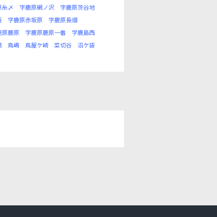
原糸〆
字鹿原網ノ沢
字鹿原茨谷地
袋
字鹿原赤坂原
字鹿原長畑
鹿原鹿原
字鹿原鹿原一番
字鹿島西
崎
鳥嶋
鳥屋ケ崎
菜切谷
沼ケ袋