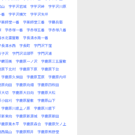
口山
字芋沢岩城
字芋沢峠
字芋沢川原
一番
字芋沢横欠
字芋沢矢坪
字薬師堂一番
字薬師堂三番
字藤兵衛
塚
字赤塚一番
字赤塚五番
字赤塚八番
清水北雷屋敷
字長清水南一番
字長清水西
字長町
字門沢下窪
梨子沢
字門沢沼頭平
字門沢浦
字鶴羽美
字鹿原一ノ沢
字鹿原三五屋敷
鹿原下北村
字鹿原下原
字鹿原下台
字鹿原久保田
字鹿原互原
字鹿原内坪
鹿原向田
字鹿原向畑
字鹿原四枚田
原大切
字鹿原大日向
字鹿原大松
原小田刈
字鹿原屋敷
字鹿原山下
字鹿原川底上ノ原
字鹿原川底下
原新東向
字鹿原新源城
字鹿原新田
字鹿原栗木平
字鹿原森合
字鹿原欠ノ上
滝西風山
字鹿原照井
字鹿原熊野堂