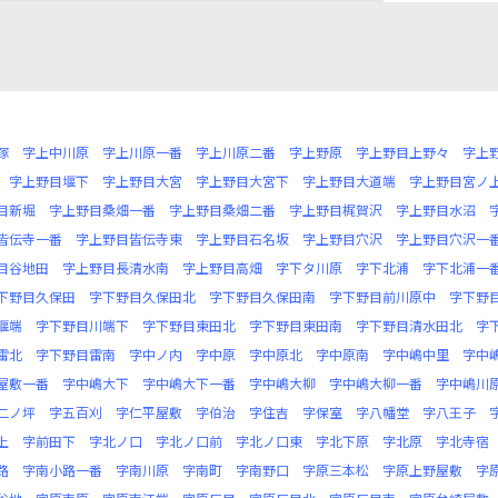
塚
字上中川原
字上川原一番
字上川原二番
字上野原
字上野目上野々
字上
字上野目堰下
字上野目大宮
字上野目大宮下
字上野目大道端
字上野目宮ノ
目新堀
字上野目桑畑一番
字上野目桑畑二番
字上野目梶賀沢
字上野目水沼
皆伝寺一番
字上野目皆伝寺東
字上野目石名坂
字上野目穴沢
字上野目穴沢一
目谷地田
字上野目長清水南
字上野目高畑
字下タ川原
字下北浦
字下北浦一
下野目久保田
字下野目久保田北
字下野目久保田南
字下野目前川原中
字下野
堰端
字下野目川端下
字下野目東田北
字下野目東田南
字下野目清水田北
字
雷北
字下野目雷南
字中ノ内
字中原
字中原北
字中原南
字中嶋中里
字中
屋敷一番
字中嶋大下
字中嶋大下一番
字中嶋大柳
字中嶋大柳一番
字中嶋川
二ノ坪
字五百刈
字仁平屋敷
字伯治
字住吉
字保室
字八幡堂
字八王子
上
字前田下
字北ノ口
字北ノ口前
字北ノ口東
字北下原
字北原
字北寺宿
路
字南小路一番
字南川原
字南町
字南野口
字原三本松
字原上野屋敷
字