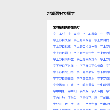
地域選択で探す
宮城県加美郡加美町
字一本杉
字一本柳
字一本柳南
字一里
字上野目久保
字上野目保室
字上野目向
字上野目指橋
字上野目指橋一番
字上野
字上野目畑中
字上野目皆伝寺
字上野目
字上野目薬師堂
字上野目西野々
字上野
字下野目下久保中
字下野目下久保南
字
字下野目北田南
字下野目品沢
字下野目
字下野目蓬田西
字下野目藤沢
字下野目
字中嶋南田一番
字中嶋堂屋敷
字中嶋堂
字中川原
字中畑
字久保
字久保田
字
字内谷地
字前欠
字前欠下川原
字前田
字北町二番
字千刈田
字南寺宿
字南小