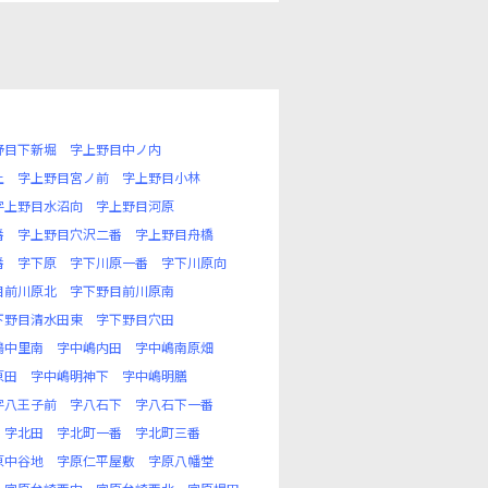
野目下新堀
字上野目中ノ内
上
字上野目宮ノ前
字上野目小林
字上野目水沼向
字上野目河原
番
字上野目穴沢二番
字上野目舟橋
番
字下原
字下川原一番
字下川原向
目前川原北
字下野目前川原南
下野目清水田東
字下野目穴田
嶋中里南
字中嶋内田
字中嶋南原畑
原田
字中嶋明神下
字中嶋明膳
字八王子前
字八石下
字八石下一番
字北田
字北町一番
字北町三番
原中谷地
字原仁平屋敷
字原八幡堂