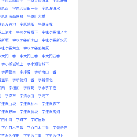
字原台崎西中
字原台崎西北
字原堤田
檀原西
字原沢目田一番
字原瀞清水
字原町南西屋敷
字原町大橋
原表芳谷地
字原諸畑
字原赤堀
袋上清水
字味ケ袋坂下
字味ケ袋堰ノ内
袋新坂
字味ケ袋新志田
字味ケ袋新水沢
字味ケ袋荒立
字味ケ袋薬莱原
字大門一番
字大門三番
字大門四番
字小瀬岩城上
字小瀬岩城下
字押登目
字掃留
字新南田一番
新空沼
字新諸畑一番
字新雷北
畑西
字樋田
字権現
字水芋下窪
前
字深草
字清水田
字滝下
字漆沢曲坂
字漆沢柏木
字漆沢森下
字漆沢野岸
字漆沢長坂
字漆沢高畑
字田中浦
字町下
字町屋敷
字百目木三番
字百目木二番
字皆伝寺
字芋沢久保田
字芋沢二番
字芋沢伊上