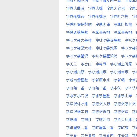
字原八幡堂西
字原八幡堂西一番
字原北
字原大曲浦
字原大橋
字原大谷地
字原
字原焼橋東
字原焼橋浦
字原町六角
字
字原町御伊勢前
字原町東
字原町桜檀
字原道端屋敷
字原長谷地
字原長谷地一
字味ケ袋大善檀
字味ケ袋孫屋敷
字味ケ
字味ケ袋栗木檀
字味ケ袋水沢
字味ケ袋
字味ケ袋蟹沢
字味ケ袋蟹沢浦
字味ケ袋
字天王
字宮田
字寺西
字小瀬上河原
字小瀬川原
字小瀬川坂
字小瀬新坂
字
字新南雷屋敷
字新原木舟
字新堀
字新
字旧舘一番
字旧舘二番
字木伏
字木伏
字水芋小石沢
字水芋屋敷
字水芋山岸
字漆沢休ヶ原
字漆沢大野
字漆沢宇ト沢
字漆沢楢実野
字漆沢沢口
字漆沢浦
字
字焼橋
字照井
字照井浦
字片貝川原二
字町屋敷一番
字町屋敷二番
字町東
字
字矢倉
字矢倉東
字矢倉西
字矢越
字