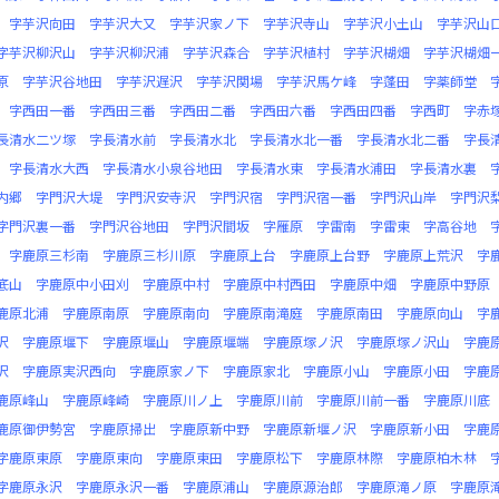
字芋沢向田
字芋沢大又
字芋沢家ノ下
字芋沢寺山
字芋沢小土山
字芋沢山
字芋沢柳沢山
字芋沢柳沢浦
字芋沢森合
字芋沢植村
字芋沢楜畑
字芋沢楜畑
原
字芋沢谷地田
字芋沢遅沢
字芋沢関場
字芋沢馬ケ峰
字蓬田
字薬師堂
字西田一番
字西田三番
字西田二番
字西田六番
字西田四番
字西町
字赤
長清水二ツ塚
字長清水前
字長清水北
字長清水北一番
字長清水北二番
字長
字長清水大西
字長清水小泉谷地田
字長清水東
字長清水浦田
字長清水裏
内郷
字門沢大堤
字門沢安寺沢
字門沢宿
字門沢宿一番
字門沢山岸
字門沢
字門沢裏一番
字門沢谷地田
字門沢間坂
字雁原
字雷南
字雷東
字高谷地
字鹿原三杉南
字鹿原三杉川原
字鹿原上台
字鹿原上台野
字鹿原上荒沢
字
底山
字鹿原中小田刈
字鹿原中村
字鹿原中村西田
字鹿原中畑
字鹿原中野原
鹿原北浦
字鹿原南原
字鹿原南向
字鹿原南滝庭
字鹿原南田
字鹿原向山
字
沢
字鹿原堰下
字鹿原堰山
字鹿原堰端
字鹿原塚ノ沢
字鹿原塚ノ沢山
字鹿
沢
字鹿原実沢西向
字鹿原家ノ下
字鹿原家北
字鹿原小山
字鹿原小田
字鹿
鹿原峰山
字鹿原峰崎
字鹿原川ノ上
字鹿原川前
字鹿原川前一番
字鹿原川底
鹿原御伊勢宮
字鹿原掃出
字鹿原新中野
字鹿原新堰ノ沢
字鹿原新小田
字鹿
字鹿原東原
字鹿原東向
字鹿原東田
字鹿原松下
字鹿原林際
字鹿原柏木林
字鹿原永沢
字鹿原永沢一番
字鹿原浦山
字鹿原源治郎
字鹿原滝ノ原
字鹿原