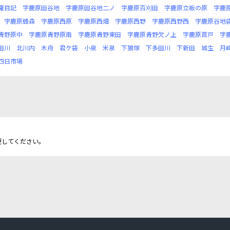
羅目記
字鹿原田谷地
字鹿原田谷地二ノ
字鹿原百刈田
字鹿原立板の原
字鹿
字鹿原蜂森
字鹿原西原
字鹿原西畑
字鹿原西野
字鹿原西野西
字鹿原谷地
青野原中
字鹿原青野原南
字鹿原青野東田
字鹿原青野欠ノ上
字鹿原首戸
字
田川
北川内
木舟
君ケ袋
小泉
米泉
下狼塚
下多田川
下新田
城生
月
四日市場
更してください。