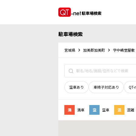
駐車場検索
駐車場検索
宮城県
加美郡加美町
字中嶋堂屋敷
空車あり
車椅子対応あり
QT-
満
満車
空
空車
混
混雑