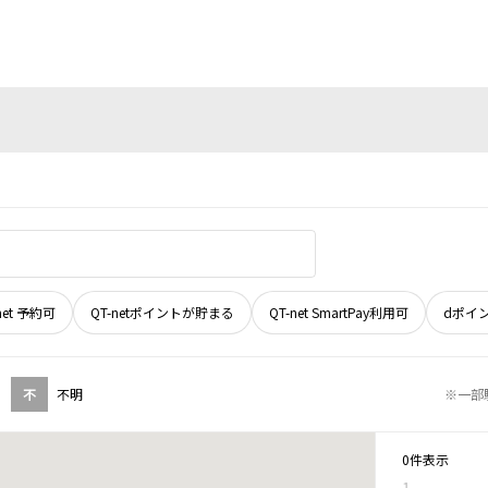
net 予約可
QT-netポイントが貯まる
QT-net SmartPay利用可
dポイ
不
不明
※一部
0件表示
1