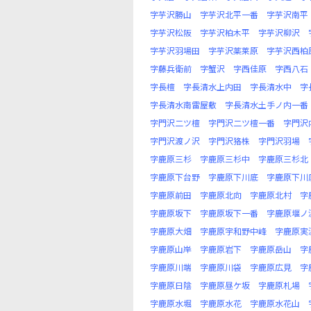
字芋沢勝山
字芋沢北平一番
字芋沢南平
字芋沢松阪
字芋沢柏木平
字芋沢柳沢
字芋沢羽場田
字芋沢薬莱原
字芋沢西柏
字藤兵衛前
字蟹沢
字西佳原
字西八石
字長檀
字長清水上内田
字長清水中
字
字長清水南雷屋敷
字長清水土手ノ内一番
字門沢二ツ檀
字門沢二ツ檀一番
字門沢
字門沢渡ノ沢
字門沢狢株
字門沢羽場
字鹿原三杉
字鹿原三杉中
字鹿原三杉北
字鹿原下台野
字鹿原下川底
字鹿原下川
字鹿原前田
字鹿原北向
字鹿原北村
字
字鹿原坂下
字鹿原坂下一番
字鹿原堰ノ
字鹿原大畑
字鹿原宇和野中峰
字鹿原実
字鹿原山岸
字鹿原岩下
字鹿原岳山
字
字鹿原川端
字鹿原川袋
字鹿原広見
字
字鹿原日陰
字鹿原昼ケ坂
字鹿原札場
字鹿原水堀
字鹿原水花
字鹿原水花山