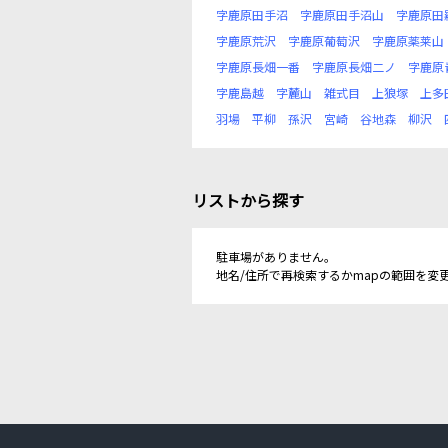
字鹿原田手沼
字鹿原田手沼山
字鹿原田
字鹿原荒沢
字鹿原葡萄沢
字鹿原薬莱山
字鹿原長畑一番
字鹿原長畑二ノ
字鹿原
字鹿島越
字麓山
雑式目
上狼塚
上多
羽場
平柳
孫沢
宮崎
谷地森
柳沢
リストから探す
駐車場がありません。
地名/住所で再検索するかmapの範囲を変