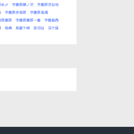
原糸〆
字鹿原網ノ沢
字鹿原茨谷地
袋
字鹿原赤坂原
字鹿原長畑
鹿原鹿原
字鹿原鹿原一番
字鹿島西
崎
鳥嶋
鳥屋ケ崎
菜切谷
沼ケ袋