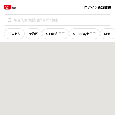
宮城県
加美郡加美町
字南寺宿
地域選択で探す
ログイン
新規登録
空車あり
予約可
QT-net利用可
SmartPay利用可
車椅子