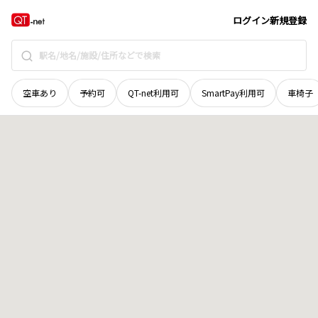
宮城県
加美郡加美町
字原三本松
地域選択で探す
ログイン
新規登録
空車あり
予約可
QT-net利用可
SmartPay利用可
車椅子