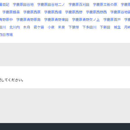
羅目記
字鹿原田谷地
字鹿原田谷地二ノ
字鹿原百刈田
字鹿原立板の原
字鹿
字鹿原蜂森
字鹿原西原
字鹿原西畑
字鹿原西野
字鹿原西野西
字鹿原谷地
青野原中
字鹿原青野原南
字鹿原青野東田
字鹿原青野欠ノ上
字鹿原首戸
字
田川
北川内
木舟
君ケ袋
小泉
米泉
下狼塚
下多田川
下新田
城生
月
四日市場
更してください。