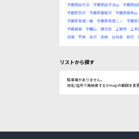
字鹿原田手沼
字鹿原田手沼山
字鹿原田
字鹿原荒沢
字鹿原葡萄沢
字鹿原薬莱山
字鹿原長畑一番
字鹿原長畑二ノ
字鹿原
字鹿島越
字麓山
雑式目
上狼塚
上多
羽場
平柳
孫沢
宮崎
谷地森
柳沢
リストから探す
駐車場がありません。
地名/住所で再検索するかmapの範囲を変