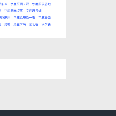
原糸〆
字鹿原網ノ沢
字鹿原茨谷地
袋
字鹿原赤坂原
字鹿原長畑
鹿原鹿原
字鹿原鹿原一番
字鹿島西
崎
鳥嶋
鳥屋ケ崎
菜切谷
沼ケ袋