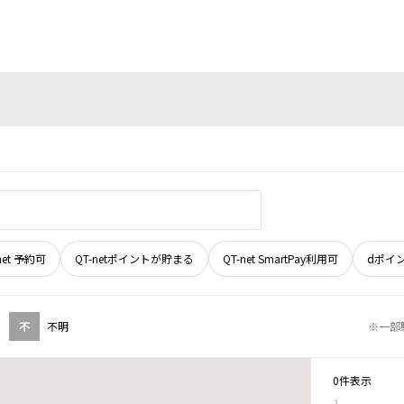
net 予約可
QT-netポイントが貯まる
QT-net SmartPay利用可
dポイ
不
不明
※一部
0件表示
1