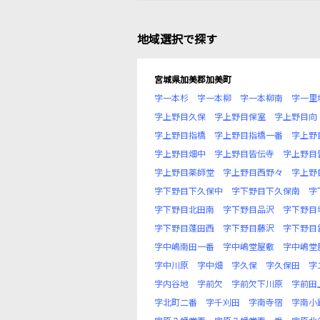
地域選択で探す
宮城県加美郡加美町
字一本杉
字一本柳
字一本柳南
字一里
字上野目久保
字上野目保室
字上野目向
字上野目指橋
字上野目指橋一番
字上野
字上野目畑中
字上野目皆伝寺
字上野目
字上野目薬師堂
字上野目西野々
字上野
字下野目下久保中
字下野目下久保南
字
字下野目北田南
字下野目品沢
字下野目
字下野目蓬田西
字下野目藤沢
字下野目
字中嶋南田一番
字中嶋堂屋敷
字中嶋堂
字中川原
字中畑
字久保
字久保田
字
字内谷地
字前欠
字前欠下川原
字前田
字北町二番
字千刈田
字南寺宿
字南小