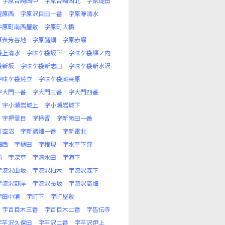
字原台崎西中
字原台崎西北
字原堤田
檀原西
字原沢目田一番
字原瀞清水
字原町南西屋敷
字原町大橋
原表芳谷地
字原諸畑
字原赤堀
袋上清水
字味ケ袋坂下
字味ケ袋堰ノ内
袋新坂
字味ケ袋新志田
字味ケ袋新水沢
字味ケ袋荒立
字味ケ袋薬莱原
字大門一番
字大門三番
字大門四番
字小瀬岩城上
字小瀬岩城下
字押登目
字掃留
字新南田一番
新空沼
字新諸畑一番
字新雷北
畑西
字樋田
字権現
字水芋下窪
前
字深草
字清水田
字滝下
字漆沢曲坂
字漆沢柏木
字漆沢森下
字漆沢野岸
字漆沢長坂
字漆沢高畑
字田中浦
字町下
字町屋敷
字百目木三番
字百目木二番
字皆伝寺
字芋沢久保田
字芋沢二番
字芋沢伊上