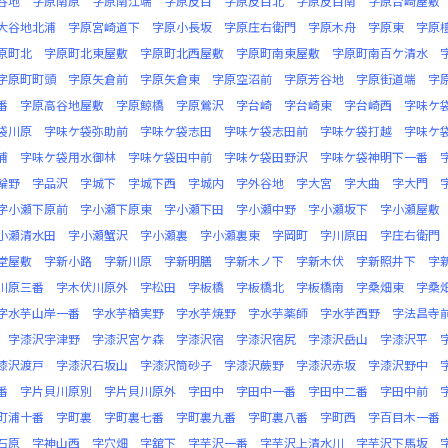
谷地
字原南原
字原南江端
字原反目
字原反目北
字原反目南
字原台崎屋敷
大谷地北浦
字原宮崎道下
字原小長坂
字原庄右衛門
字原木舟
字原東
字原
原町北
字原町北東屋敷
字原町北西屋敷
字原町南東屋敷
字原町南百ケ清水
字原町町頭
字原矢倉前
字原矢倉東
字原空沼前
字原芳谷地
字原街道端
字
番
字原高谷地屋敷
字原鯨橋
字原鶯沢
字台崎
字台崎東
字台崎西
字味ケ
袋川原
字味ケ袋弥助前
字味ケ袋志田
字味ケ袋志田前
字味ケ袋打越
字味ケ
浦
字味ケ袋用水御林
字味ケ袋田中前
字味ケ袋田野沢
字味ケ袋神明下一番
輪野
字品沢
字城下
字城下西
字城内
字外谷地
字大宮
字大曲
字大門
字小瀬下原前
字小瀬下原東
字小瀬下田
字小瀬中野
字小瀬坂下
字小瀬屋敷
小瀬清水田
字小瀬蟹沢
字小瀬裏
字小瀬裏東
字岡町
字川原田
字庄右衛門
堂屋敷
字新小路
字新川原
字新明膳
字新木ノ下
字新木伏
字新照井下
字
川原三番
字木伏川原外
字松田
字板橋
字板橋北
字板橋南
字桑畑東
字桑
字水芋山岸一番
字水芋楢実野
字水芋焼野
字水芋薬師
字水芋西野
字法昌寺
字漆沢宇津野
字漆沢宮ケ森
字漆沢宿
字漆沢宿尻
字漆沢岳山
字漆沢平
漆沢渡戸
字漆沢石坂山
字漆沢筒砂子
字漆沢蕨野
字漆沢赤坂
字漆沢野中
番
字片貝川原別
字片貝川原外
字田中
字田中一番
字田中二番
字田中前
町浦十番
字町裏
字町裏七番
字町裏九番
字町裏八番
字町西
字百目木一番
石原
字神山西
字穴畑
字舘下
字芋沢一番
字芋沢上清水川
字芋沢下馬坂