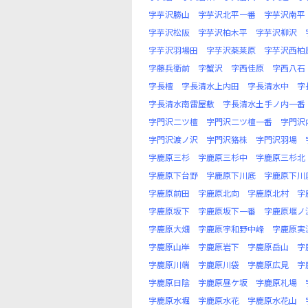
字芋沢勝山
字芋沢北平一番
字芋沢南平
字芋沢松阪
字芋沢柏木平
字芋沢柳沢
字芋沢羽場田
字芋沢薬莱原
字芋沢西柏
字藤兵衛前
字蟹沢
字西佳原
字西八石
字長檀
字長清水上内田
字長清水中
字
字長清水南雷屋敷
字長清水土手ノ内一番
字門沢二ツ檀
字門沢二ツ檀一番
字門沢
字門沢渡ノ沢
字門沢狢株
字門沢羽場
字鹿原三杉
字鹿原三杉中
字鹿原三杉北
字鹿原下台野
字鹿原下川底
字鹿原下川
字鹿原前田
字鹿原北向
字鹿原北村
字
字鹿原坂下
字鹿原坂下一番
字鹿原堰ノ
字鹿原大畑
字鹿原宇和野中峰
字鹿原実
字鹿原山岸
字鹿原岩下
字鹿原岳山
字
字鹿原川端
字鹿原川袋
字鹿原広見
字
字鹿原日陰
字鹿原昼ケ坂
字鹿原札場
字鹿原水堀
字鹿原水花
字鹿原水花山