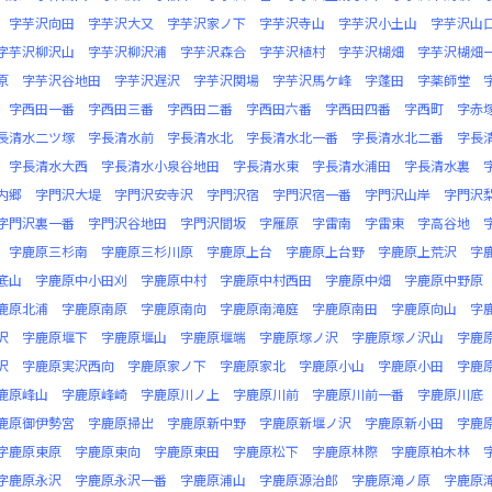
字芋沢向田
字芋沢大又
字芋沢家ノ下
字芋沢寺山
字芋沢小土山
字芋沢山
字芋沢柳沢山
字芋沢柳沢浦
字芋沢森合
字芋沢植村
字芋沢楜畑
字芋沢楜畑
原
字芋沢谷地田
字芋沢遅沢
字芋沢関場
字芋沢馬ケ峰
字蓬田
字薬師堂
字西田一番
字西田三番
字西田二番
字西田六番
字西田四番
字西町
字赤
長清水二ツ塚
字長清水前
字長清水北
字長清水北一番
字長清水北二番
字長
字長清水大西
字長清水小泉谷地田
字長清水東
字長清水浦田
字長清水裏
内郷
字門沢大堤
字門沢安寺沢
字門沢宿
字門沢宿一番
字門沢山岸
字門沢
字門沢裏一番
字門沢谷地田
字門沢間坂
字雁原
字雷南
字雷東
字高谷地
字鹿原三杉南
字鹿原三杉川原
字鹿原上台
字鹿原上台野
字鹿原上荒沢
字
底山
字鹿原中小田刈
字鹿原中村
字鹿原中村西田
字鹿原中畑
字鹿原中野原
鹿原北浦
字鹿原南原
字鹿原南向
字鹿原南滝庭
字鹿原南田
字鹿原向山
字
沢
字鹿原堰下
字鹿原堰山
字鹿原堰端
字鹿原塚ノ沢
字鹿原塚ノ沢山
字鹿
沢
字鹿原実沢西向
字鹿原家ノ下
字鹿原家北
字鹿原小山
字鹿原小田
字鹿
鹿原峰山
字鹿原峰崎
字鹿原川ノ上
字鹿原川前
字鹿原川前一番
字鹿原川底
鹿原御伊勢宮
字鹿原掃出
字鹿原新中野
字鹿原新堰ノ沢
字鹿原新小田
字鹿
字鹿原東原
字鹿原東向
字鹿原東田
字鹿原松下
字鹿原林際
字鹿原柏木林
字鹿原永沢
字鹿原永沢一番
字鹿原浦山
字鹿原源治郎
字鹿原滝ノ原
字鹿原