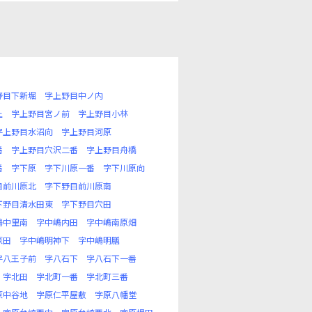
野目下新堀
字上野目中ノ内
上
字上野目宮ノ前
字上野目小林
字上野目水沼向
字上野目河原
番
字上野目穴沢二番
字上野目舟橋
番
字下原
字下川原一番
字下川原向
目前川原北
字下野目前川原南
下野目清水田東
字下野目穴田
嶋中里南
字中嶋内田
字中嶋南原畑
原田
字中嶋明神下
字中嶋明膳
字八王子前
字八石下
字八石下一番
字北田
字北町一番
字北町三番
原中谷地
字原仁平屋敷
字原八幡堂