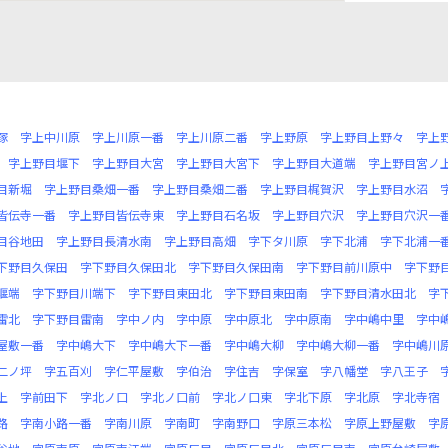
塚
字上中川原
字上川原一番
字上川原二番
字上野原
字上野目上野々
字上
字上野目堰下
字上野目大宮
字上野目大宮下
字上野目大道端
字上野目宮ノ
目新堀
字上野目桑畑一番
字上野目桑畑二番
字上野目梶賀沢
字上野目水沼
皆伝寺一番
字上野目皆伝寺東
字上野目石名坂
字上野目穴沢
字上野目穴沢一
目谷地田
字上野目長清水南
字上野目高畑
字下タ川原
字下北浦
字下北浦一
下野目久保田
字下野目久保田北
字下野目久保田南
字下野目前川原中
字下野
堰端
字下野目川端下
字下野目東田北
字下野目東田南
字下野目清水田北
字
雷北
字下野目雷南
字中ノ内
字中原
字中原北
字中原南
字中嶋中里
字中
屋敷一番
字中嶋大下
字中嶋大下一番
字中嶋大柳
字中嶋大柳一番
字中嶋川
二ノ坪
字五百刈
字仁平屋敷
字伯治
字住吉
字保室
字八幡堂
字八王子
上
字前田下
字北ノ口
字北ノ口前
字北ノ口東
字北下原
字北原
字北寺宿
路
字南小路一番
字南川原
字南町
字南野口
字原三本松
字原上野屋敷
字