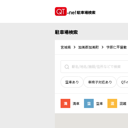
駐車場検索
駐車場検索
宮城県
加美郡加美町
字原仁平屋敷
空車あり
車椅子対応あり
QT-
満
満車
空
空車
混
混雑