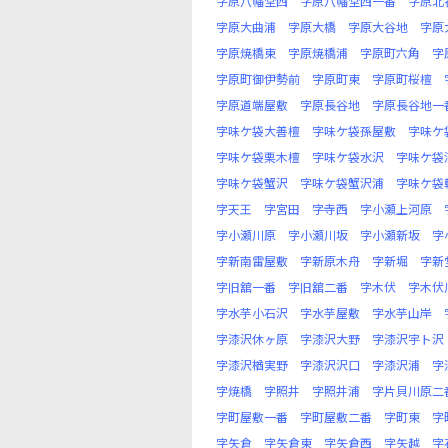
字原八幡堂西
字原八幡堂西一番
字原北
字原大曲浦
字原大橋
字原大谷地
字原
字原焼橋東
字原焼橋浦
字原町六角
字
字原町御伊勢前
字原町東
字原町桜檀
字原道端屋敷
字原長谷地
字原長谷地一
字味ケ袋大善檀
字味ケ袋孫屋敷
字味ケ
字味ケ袋栗木檀
字味ケ袋水沢
字味ケ袋
字味ケ袋蟹沢
字味ケ袋蟹沢浦
字味ケ袋
字天王
字宮田
字寺西
字小瀬上河原
字小瀬川原
字小瀬川坂
字小瀬新坂
字
字新南雷屋敷
字新原木舟
字新堀
字新
字旧舘一番
字旧舘二番
字木伏
字木伏
字水芋小石沢
字水芋屋敷
字水芋山岸
字漆沢休ヶ原
字漆沢大野
字漆沢宇ト沢
字漆沢楢実野
字漆沢沢口
字漆沢浦
字
字焼橋
字照井
字照井浦
字片貝川原二
字町屋敷一番
字町屋敷二番
字町東
字
字矢倉
字矢倉東
字矢倉西
字矢越
字