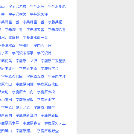
口山
字芋沢岩城
字芋沢峠
字芋沢川原
一番
字芋沢横欠
字芋沢矢坪
字薬師堂一番
字薬師堂三番
字藤兵衛
塚
字赤塚一番
字赤塚五番
字赤塚八番
清水北雷屋敷
字長清水南一番
字長清水西
字長町
字門沢下窪
梨子沢
字門沢沼頭平
字門沢浦
字鶴羽美
字鹿原一ノ沢
字鹿原三五屋敷
鹿原下北村
字鹿原下原
字鹿原下台
字鹿原久保田
字鹿原互原
字鹿原内坪
鹿原向田
字鹿原向畑
字鹿原四枚田
原大切
字鹿原大日向
字鹿原大松
原小田刈
字鹿原屋敷
字鹿原山下
字鹿原川底上ノ原
字鹿原川底下
原新東向
字鹿原新源城
字鹿原新田
字鹿原栗木平
字鹿原森合
字鹿原欠ノ上
滝西風山
字鹿原照井
字鹿原熊野堂