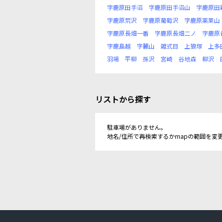
字鹿原田手沼
字鹿原田手沼山
字鹿原田
字鹿原荒沢
字鹿原葡萄沢
字鹿原薬莱山
字鹿原長畑一番
字鹿原長畑二ノ
字鹿原
字鹿島越
字麓山
雑式目
上狼塚
上多
羽場
平柳
孫沢
宮崎
谷地森
柳沢
リストから探す
駐車場がありません。
地名/住所で再検索するかmapの範囲を変