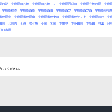
羅目記
字鹿原田谷地
字鹿原田谷地二ノ
字鹿原百刈田
字鹿原立板の原
字鹿
字鹿原蜂森
字鹿原西原
字鹿原西畑
字鹿原西野
字鹿原西野西
字鹿原谷地
青野原中
字鹿原青野原南
字鹿原青野東田
字鹿原青野欠ノ上
字鹿原首戸
字
田川
北川内
木舟
君ケ袋
小泉
米泉
下狼塚
下多田川
下新田
城生
月
四日市場
更してください。