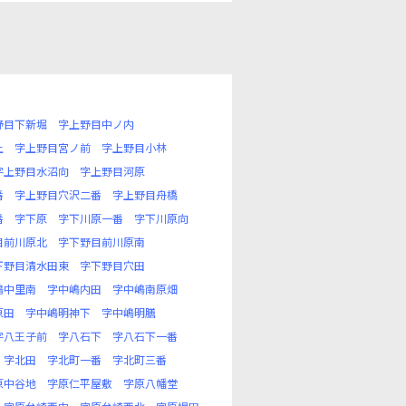
野目下新堀
字上野目中ノ内
上
字上野目宮ノ前
字上野目小林
字上野目水沼向
字上野目河原
番
字上野目穴沢二番
字上野目舟橋
番
字下原
字下川原一番
字下川原向
目前川原北
字下野目前川原南
下野目清水田東
字下野目穴田
嶋中里南
字中嶋内田
字中嶋南原畑
原田
字中嶋明神下
字中嶋明膳
字八王子前
字八石下
字八石下一番
字北田
字北町一番
字北町三番
原中谷地
字原仁平屋敷
字原八幡堂