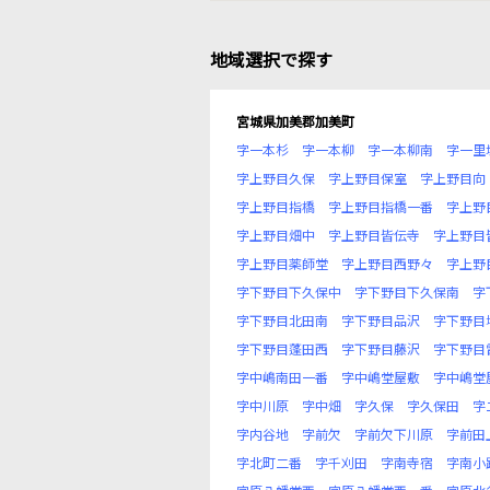
地域選択で探す
宮城県加美郡加美町
字一本杉
字一本柳
字一本柳南
字一里
字上野目久保
字上野目保室
字上野目向
字上野目指橋
字上野目指橋一番
字上野
字上野目畑中
字上野目皆伝寺
字上野目
字上野目薬師堂
字上野目西野々
字上野
字下野目下久保中
字下野目下久保南
字
字下野目北田南
字下野目品沢
字下野目
字下野目蓬田西
字下野目藤沢
字下野目
字中嶋南田一番
字中嶋堂屋敷
字中嶋堂
字中川原
字中畑
字久保
字久保田
字
字内谷地
字前欠
字前欠下川原
字前田
字北町二番
字千刈田
字南寺宿
字南小