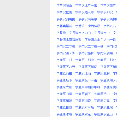
字芋沢勝山
字芋沢北平一番
字芋沢南平
字芋沢松阪
字芋沢柏木平
字芋沢柳沢
字芋沢羽場田
字芋沢薬莱原
字芋沢西柏
字藤兵衛前
字蟹沢
字西佳原
字西八石
字長檀
字長清水上内田
字長清水中
字
字長清水南雷屋敷
字長清水土手ノ内一番
字門沢二ツ檀
字門沢二ツ檀一番
字門沢
字門沢渡ノ沢
字門沢狢株
字門沢羽場
字鹿原三杉
字鹿原三杉中
字鹿原三杉北
字鹿原下台野
字鹿原下川底
字鹿原下川
字鹿原前田
字鹿原北向
字鹿原北村
字
字鹿原坂下
字鹿原坂下一番
字鹿原堰ノ
字鹿原大畑
字鹿原宇和野中峰
字鹿原実
字鹿原山岸
字鹿原岩下
字鹿原岳山
字
字鹿原川端
字鹿原川袋
字鹿原広見
字
字鹿原日陰
字鹿原昼ケ坂
字鹿原札場
字鹿原水堀
字鹿原水花
字鹿原水花山