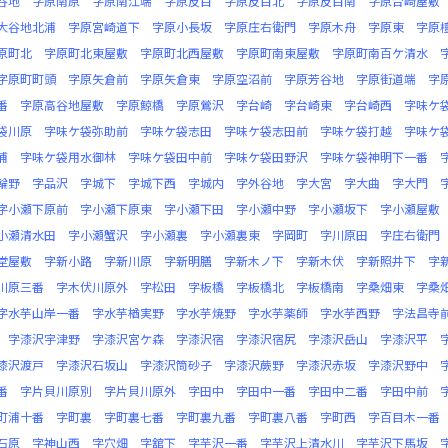
谷地
字原南原
字原南江端
字原反目
字原反目北
字原反目南
字原台崎屋敷
大谷地北浦
字原宮崎道下
字原小長坂
字原庄右衛門
字原木舟
字原東
字原
原町北
字原町北東屋敷
字原町北西屋敷
字原町南東屋敷
字原町南百ケ清水
字原町町頭
字原矢倉前
字原矢倉東
字原空沼前
字原芳谷地
字原街道端
字
番
字原高谷地屋敷
字原鯨橋
字原鶯沢
字台崎
字台崎東
字台崎西
字味ケ
袋川原
字味ケ袋弥助前
字味ケ袋志田
字味ケ袋志田前
字味ケ袋打越
字味ケ
浦
字味ケ袋用水御林
字味ケ袋田中前
字味ケ袋田野沢
字味ケ袋神明下一番
輪野
字品沢
字城下
字城下西
字城内
字外谷地
字大宮
字大曲
字大門
字小瀬下原前
字小瀬下原東
字小瀬下田
字小瀬中野
字小瀬坂下
字小瀬屋敷
小瀬清水田
字小瀬蟹沢
字小瀬裏
字小瀬裏東
字岡町
字川原田
字庄右衛門
堂屋敷
字新小路
字新川原
字新明膳
字新木ノ下
字新木伏
字新照井下
字
川原三番
字木伏川原外
字松田
字板橋
字板橋北
字板橋南
字桑畑東
字桑
字水芋山岸一番
字水芋楢実野
字水芋焼野
字水芋薬師
字水芋西野
字法昌寺
字漆沢宇津野
字漆沢宮ケ森
字漆沢宿
字漆沢宿尻
字漆沢岳山
字漆沢平
漆沢渡戸
字漆沢石坂山
字漆沢筒砂子
字漆沢蕨野
字漆沢赤坂
字漆沢野中
番
字片貝川原別
字片貝川原外
字田中
字田中一番
字田中二番
字田中前
町浦十番
字町裏
字町裏七番
字町裏九番
字町裏八番
字町西
字百目木一番
石原
字神山西
字穴畑
字舘下
字芋沢一番
字芋沢上清水川
字芋沢下馬坂