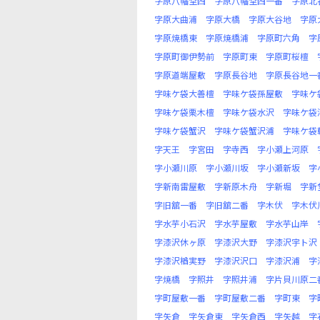
字原八幡堂西
字原八幡堂西一番
字原北
字原大曲浦
字原大橋
字原大谷地
字原
字原焼橋東
字原焼橋浦
字原町六角
字
字原町御伊勢前
字原町東
字原町桜檀
字原道端屋敷
字原長谷地
字原長谷地一
字味ケ袋大善檀
字味ケ袋孫屋敷
字味ケ
字味ケ袋栗木檀
字味ケ袋水沢
字味ケ袋
字味ケ袋蟹沢
字味ケ袋蟹沢浦
字味ケ袋
字天王
字宮田
字寺西
字小瀬上河原
字小瀬川原
字小瀬川坂
字小瀬新坂
字
字新南雷屋敷
字新原木舟
字新堀
字新
字旧舘一番
字旧舘二番
字木伏
字木伏
字水芋小石沢
字水芋屋敷
字水芋山岸
字漆沢休ヶ原
字漆沢大野
字漆沢宇ト沢
字漆沢楢実野
字漆沢沢口
字漆沢浦
字
字焼橋
字照井
字照井浦
字片貝川原二
字町屋敷一番
字町屋敷二番
字町東
字
字矢倉
字矢倉東
字矢倉西
字矢越
字