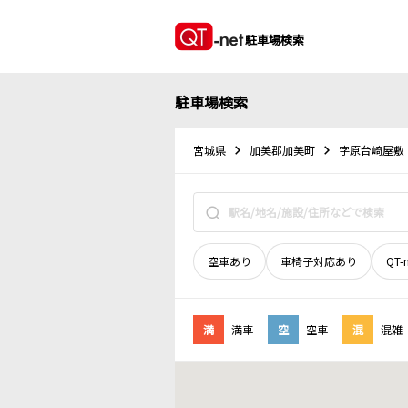
駐車場検索
駐車場検索
宮城県
加美郡加美町
字原台崎屋敷
空車あり
車椅子対応あり
QT-
満
満車
空
空車
混
混雑