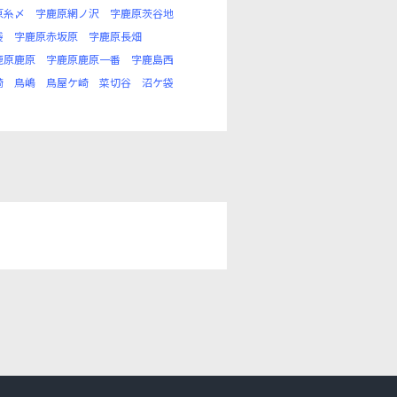
原糸〆
字鹿原網ノ沢
字鹿原茨谷地
袋
字鹿原赤坂原
字鹿原長畑
鹿原鹿原
字鹿原鹿原一番
字鹿島西
崎
鳥嶋
鳥屋ケ崎
菜切谷
沼ケ袋