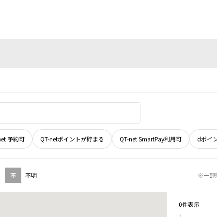
net 予約可
QT-netポイントが貯まる
QT-net SmartPay利用可
dポイ
不
不明
※一部
0件表示
1