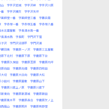
口山
字芋沢岩城
字芋沢峠
字芋沢川原
一番
字芋沢横欠
字芋沢矢坪
字薬師堂一番
字薬師堂三番
字藤兵衛
塚
字赤塚一番
字赤塚五番
字赤塚八番
清水北雷屋敷
字長清水南一番
字長清水西
字長町
字門沢下窪
梨子沢
字門沢沼頭平
字門沢浦
字鶴羽美
字鹿原一ノ沢
字鹿原三五屋敷
鹿原下北村
字鹿原下原
字鹿原下台
字鹿原久保田
字鹿原互原
字鹿原内坪
鹿原向田
字鹿原向畑
字鹿原四枚田
原大切
字鹿原大日向
字鹿原大松
原小田刈
字鹿原屋敷
字鹿原山下
字鹿原川底上ノ原
字鹿原川底下
原新東向
字鹿原新源城
字鹿原新田
字鹿原栗木平
字鹿原森合
字鹿原欠ノ上
滝西風山
字鹿原照井
字鹿原熊野堂