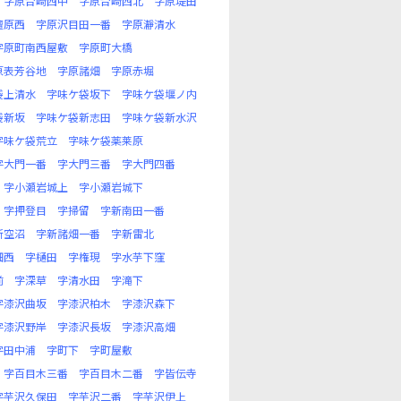
字原台崎西中
字原台崎西北
字原堤田
檀原西
字原沢目田一番
字原瀞清水
字原町南西屋敷
字原町大橋
原表芳谷地
字原諸畑
字原赤堀
袋上清水
字味ケ袋坂下
字味ケ袋堰ノ内
袋新坂
字味ケ袋新志田
字味ケ袋新水沢
字味ケ袋荒立
字味ケ袋薬莱原
字大門一番
字大門三番
字大門四番
字小瀬岩城上
字小瀬岩城下
字押登目
字掃留
字新南田一番
新空沼
字新諸畑一番
字新雷北
畑西
字樋田
字権現
字水芋下窪
前
字深草
字清水田
字滝下
字漆沢曲坂
字漆沢柏木
字漆沢森下
字漆沢野岸
字漆沢長坂
字漆沢高畑
字田中浦
字町下
字町屋敷
字百目木三番
字百目木二番
字皆伝寺
字芋沢久保田
字芋沢二番
字芋沢伊上