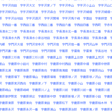
字芋沢向田
字芋沢大又
字芋沢家ノ下
字芋沢寺山
字芋沢小土山
字芋沢山
字芋沢柳沢山
字芋沢柳沢浦
字芋沢森合
字芋沢植村
字芋沢楜畑
字芋沢楜畑
原
字芋沢谷地田
字芋沢遅沢
字芋沢関場
字芋沢馬ケ峰
字蓬田
字薬師堂
字西田一番
字西田三番
字西田二番
字西田六番
字西田四番
字西町
字赤
長清水二ツ塚
字長清水前
字長清水北
字長清水北一番
字長清水北二番
字長
字長清水大西
字長清水小泉谷地田
字長清水東
字長清水浦田
字長清水裏
内郷
字門沢大堤
字門沢安寺沢
字門沢宿
字門沢宿一番
字門沢山岸
字門沢
字門沢裏一番
字門沢谷地田
字門沢間坂
字雁原
字雷南
字雷東
字高谷地
字鹿原三杉南
字鹿原三杉川原
字鹿原上台
字鹿原上台野
字鹿原上荒沢
字
底山
字鹿原中小田刈
字鹿原中村
字鹿原中村西田
字鹿原中畑
字鹿原中野原
鹿原北浦
字鹿原南原
字鹿原南向
字鹿原南滝庭
字鹿原南田
字鹿原向山
字
沢
字鹿原堰下
字鹿原堰山
字鹿原堰端
字鹿原塚ノ沢
字鹿原塚ノ沢山
字鹿
沢
字鹿原実沢西向
字鹿原家ノ下
字鹿原家北
字鹿原小山
字鹿原小田
字鹿
鹿原峰山
字鹿原峰崎
字鹿原川ノ上
字鹿原川前
字鹿原川前一番
字鹿原川底
鹿原御伊勢宮
字鹿原掃出
字鹿原新中野
字鹿原新堰ノ沢
字鹿原新小田
字鹿
字鹿原東原
字鹿原東向
字鹿原東田
字鹿原松下
字鹿原林際
字鹿原柏木林
字鹿原永沢
字鹿原永沢一番
字鹿原浦山
字鹿原源治郎
字鹿原滝ノ原
字鹿原