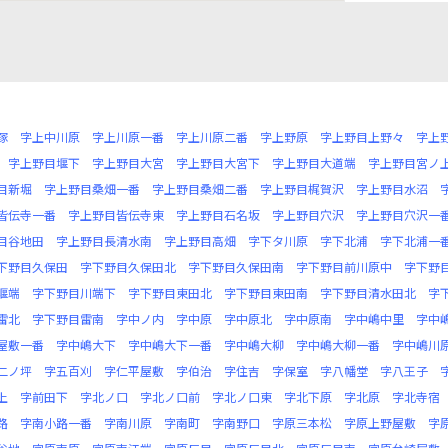
塚
字上中川原
字上川原一番
字上川原二番
字上野原
字上野目上野々
字上
字上野目堰下
字上野目大宮
字上野目大宮下
字上野目大道端
字上野目宮ノ
目新堀
字上野目桑畑一番
字上野目桑畑二番
字上野目梶賀沢
字上野目水沼
皆伝寺一番
字上野目皆伝寺東
字上野目石名坂
字上野目穴沢
字上野目穴沢一
目谷地田
字上野目長清水南
字上野目高畑
字下タ川原
字下北浦
字下北浦一
下野目久保田
字下野目久保田北
字下野目久保田南
字下野目前川原中
字下野
堰端
字下野目川端下
字下野目東田北
字下野目東田南
字下野目清水田北
字
雷北
字下野目雷南
字中ノ内
字中原
字中原北
字中原南
字中嶋中里
字中
屋敷一番
字中嶋大下
字中嶋大下一番
字中嶋大柳
字中嶋大柳一番
字中嶋川
二ノ坪
字五百刈
字仁平屋敷
字伯治
字住吉
字保室
字八幡堂
字八王子
上
字前田下
字北ノ口
字北ノ口前
字北ノ口東
字北下原
字北原
字北寺宿
路
字南小路一番
字南川原
字南町
字南野口
字原三本松
字原上野屋敷
字