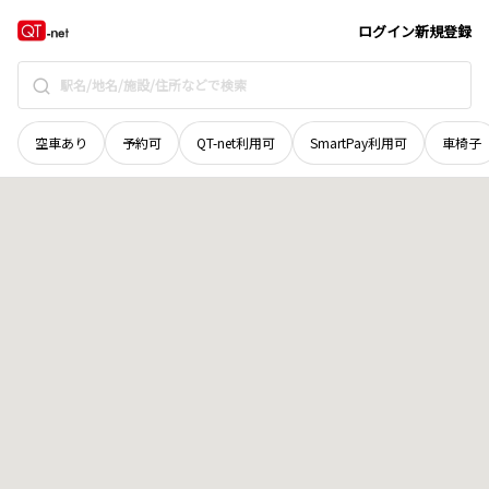
宮城県
加美郡加美町
字原檀原西
地域選択で探す
ログイン
新規登録
空車あり
予約可
QT-net利用可
SmartPay利用可
車椅子