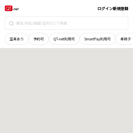
宮城県
加美郡加美町
字原町大橋
地域選択で探す
ログイン
新規登録
空車あり
予約可
QT-net利用可
SmartPay利用可
車椅子