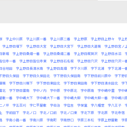
塚
字上中川原
字上川原一番
字上川原二番
字上野原
字上野目上野々
字上
字上野目堰下
字上野目大宮
字上野目大宮下
字上野目大道端
字上野目宮ノ
目新堀
字上野目桑畑一番
字上野目桑畑二番
字上野目梶賀沢
字上野目水沼
皆伝寺一番
字上野目皆伝寺東
字上野目石名坂
字上野目穴沢
字上野目穴沢一
目谷地田
字上野目長清水南
字上野目高畑
字下タ川原
字下北浦
字下北浦一
下野目久保田
字下野目久保田北
字下野目久保田南
字下野目前川原中
字下野
堰端
字下野目川端下
字下野目東田北
字下野目東田南
字下野目清水田北
字
雷北
字下野目雷南
字中ノ内
字中原
字中原北
字中原南
字中嶋中里
字中
屋敷一番
字中嶋大下
字中嶋大下一番
字中嶋大柳
字中嶋大柳一番
字中嶋川
二ノ坪
字五百刈
字仁平屋敷
字伯治
字住吉
字保室
字八幡堂
字八王子
上
字前田下
字北ノ口
字北ノ口前
字北ノ口東
字北下原
字北原
字北寺宿
路
字南小路一番
字南川原
字南町
字南野口
字原三本松
字原上野屋敷
字