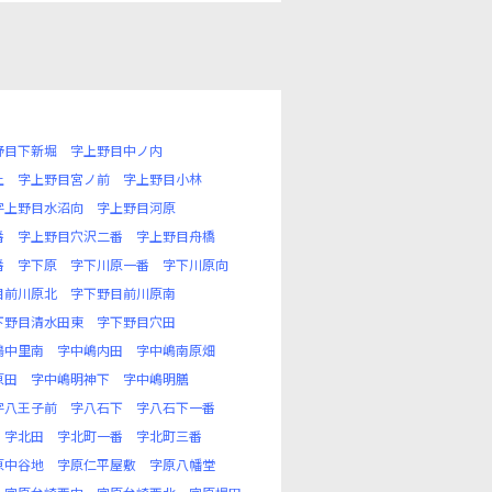
野目下新堀
字上野目中ノ内
上
字上野目宮ノ前
字上野目小林
字上野目水沼向
字上野目河原
番
字上野目穴沢二番
字上野目舟橋
番
字下原
字下川原一番
字下川原向
目前川原北
字下野目前川原南
下野目清水田東
字下野目穴田
嶋中里南
字中嶋内田
字中嶋南原畑
原田
字中嶋明神下
字中嶋明膳
字八王子前
字八石下
字八石下一番
字北田
字北町一番
字北町三番
原中谷地
字原仁平屋敷
字原八幡堂