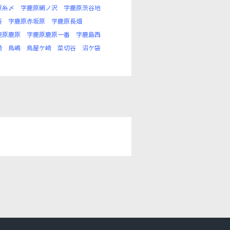
原糸〆
字鹿原網ノ沢
字鹿原茨谷地
袋
字鹿原赤坂原
字鹿原長畑
鹿原鹿原
字鹿原鹿原一番
字鹿島西
崎
鳥嶋
鳥屋ケ崎
菜切谷
沼ケ袋