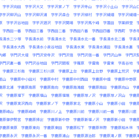
字芋沢向田
字芋沢大又
字芋沢家ノ下
字芋沢寺山
字芋沢小土山
字芋沢山
字芋沢柳沢山
字芋沢柳沢浦
字芋沢森合
字芋沢植村
字芋沢楜畑
字芋沢楜畑
原
字芋沢谷地田
字芋沢遅沢
字芋沢関場
字芋沢馬ケ峰
字蓬田
字薬師堂
字西田一番
字西田三番
字西田二番
字西田六番
字西田四番
字西町
字赤
長清水二ツ塚
字長清水前
字長清水北
字長清水北一番
字長清水北二番
字長
字長清水大西
字長清水小泉谷地田
字長清水東
字長清水浦田
字長清水裏
内郷
字門沢大堤
字門沢安寺沢
字門沢宿
字門沢宿一番
字門沢山岸
字門沢
字門沢裏一番
字門沢谷地田
字門沢間坂
字雁原
字雷南
字雷東
字高谷地
字鹿原三杉南
字鹿原三杉川原
字鹿原上台
字鹿原上台野
字鹿原上荒沢
字
底山
字鹿原中小田刈
字鹿原中村
字鹿原中村西田
字鹿原中畑
字鹿原中野原
鹿原北浦
字鹿原南原
字鹿原南向
字鹿原南滝庭
字鹿原南田
字鹿原向山
字
沢
字鹿原堰下
字鹿原堰山
字鹿原堰端
字鹿原塚ノ沢
字鹿原塚ノ沢山
字鹿
沢
字鹿原実沢西向
字鹿原家ノ下
字鹿原家北
字鹿原小山
字鹿原小田
字鹿
鹿原峰山
字鹿原峰崎
字鹿原川ノ上
字鹿原川前
字鹿原川前一番
字鹿原川底
鹿原御伊勢宮
字鹿原掃出
字鹿原新中野
字鹿原新堰ノ沢
字鹿原新小田
字鹿
字鹿原東原
字鹿原東向
字鹿原東田
字鹿原松下
字鹿原林際
字鹿原柏木林
字鹿原永沢
字鹿原永沢一番
字鹿原浦山
字鹿原源治郎
字鹿原滝ノ原
字鹿原