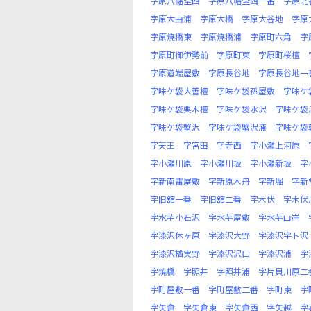
字原八幡堂西
字原八幡堂西一番
字原北
字原大曲浦
字原大橋
字原大谷地
字原
字原焼橋東
字原焼橋浦
字原町六角
字
字原町御伊勢前
字原町東
字原町桜檀
字原道端屋敷
字原長谷地
字原長谷地一
字味ケ袋大善檀
字味ケ袋孫屋敷
字味ケ
字味ケ袋栗木檀
字味ケ袋水沢
字味ケ袋
字味ケ袋蟹沢
字味ケ袋蟹沢浦
字味ケ袋
字天王
字宮田
字寺西
字小瀬上河原
字小瀬川原
字小瀬川坂
字小瀬新坂
字
字新南雷屋敷
字新原木舟
字新堀
字新
字旧舘一番
字旧舘二番
字木伏
字木伏
字水芋小石沢
字水芋屋敷
字水芋山岸
字漆沢休ヶ原
字漆沢大野
字漆沢宇ト沢
字漆沢楢実野
字漆沢沢口
字漆沢浦
字
字焼橋
字照井
字照井浦
字片貝川原二
字町屋敷一番
字町屋敷二番
字町東
字
字矢倉
字矢倉東
字矢倉西
字矢越
字