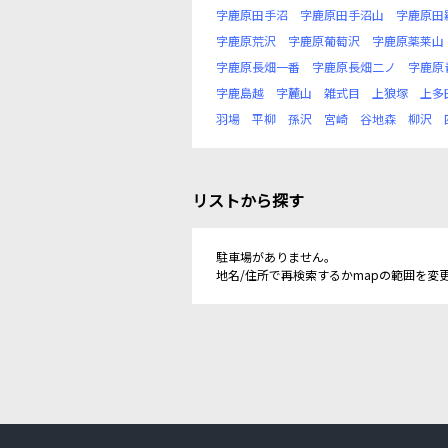
字鹿原田手沼
字鹿原田手沼山
字鹿原田
字鹿原荒沢
字鹿原葡萄沢
字鹿原薬莱山
字鹿原長畑一番
字鹿原長畑二ノ
字鹿原
字鹿島越
字麓山
雑式目
上狼塚
上多
羽場
平柳
孫沢
宮崎
谷地森
柳沢
リストから探す
駐車場がありません。
地名/住所で再検索するかmapの範囲を変