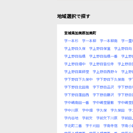
地域選択で探す
宮城県加美郡加美町
字一本杉
字一本柳
字一本柳南
字一里
字上野目久保
字上野目保室
字上野目向
字上野目指橋
字上野目指橋一番
字上野
字上野目畑中
字上野目皆伝寺
字上野目
字上野目薬師堂
字上野目西野々
字上野
字下野目下久保中
字下野目下久保南
字
字下野目北田南
字下野目品沢
字下野目
字下野目蓬田西
字下野目藤沢
字下野目
字中嶋南田一番
字中嶋堂屋敷
字中嶋堂
字中川原
字中畑
字久保
字久保田
字
字内谷地
字前欠
字前欠下川原
字前田
字北町二番
字千刈田
字南寺宿
字南小