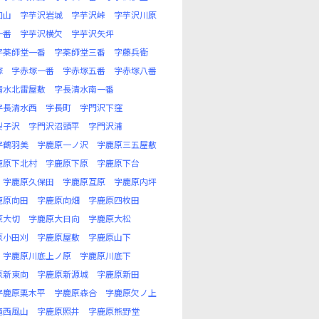
口山
字芋沢岩城
字芋沢峠
字芋沢川原
一番
字芋沢横欠
字芋沢矢坪
字薬師堂一番
字薬師堂三番
字藤兵衛
塚
字赤塚一番
字赤塚五番
字赤塚八番
清水北雷屋敷
字長清水南一番
字長清水西
字長町
字門沢下窪
梨子沢
字門沢沼頭平
字門沢浦
字鶴羽美
字鹿原一ノ沢
字鹿原三五屋敷
鹿原下北村
字鹿原下原
字鹿原下台
字鹿原久保田
字鹿原互原
字鹿原内坪
鹿原向田
字鹿原向畑
字鹿原四枚田
原大切
字鹿原大日向
字鹿原大松
原小田刈
字鹿原屋敷
字鹿原山下
字鹿原川底上ノ原
字鹿原川底下
原新東向
字鹿原新源城
字鹿原新田
字鹿原栗木平
字鹿原森合
字鹿原欠ノ上
滝西風山
字鹿原照井
字鹿原熊野堂