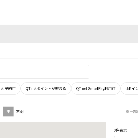
net 予約可
QT-netポイントが貯まる
QT-net SmartPay利用可
dポイ
不
不明
※一部
0件表示
1