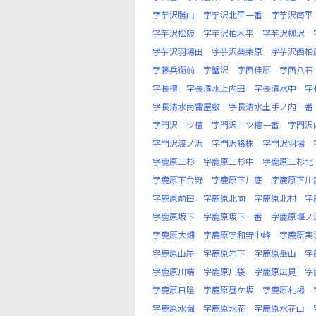
字芋沢勝山
字芋沢北平一番
字芋沢南平
字芋沢松阪
字芋沢柏木平
字芋沢柳沢
字芋沢羽場田
字芋沢薬莱原
字芋沢西柏
字藤兵衛前
字蟹沢
字西佳原
字西八石
字長檀
字長清水上内田
字長清水中
字
字長清水南雷屋敷
字長清水土手ノ内一番
字門沢二ツ檀
字門沢二ツ檀一番
字門沢
字門沢渡ノ沢
字門沢狢株
字門沢羽場
字鹿原三杉
字鹿原三杉中
字鹿原三杉北
字鹿原下台野
字鹿原下川底
字鹿原下川
字鹿原前田
字鹿原北向
字鹿原北村
字
字鹿原坂下
字鹿原坂下一番
字鹿原堰ノ
字鹿原大畑
字鹿原宇和野中峰
字鹿原実
字鹿原山岸
字鹿原岩下
字鹿原岳山
字
字鹿原川端
字鹿原川袋
字鹿原広見
字
字鹿原日陰
字鹿原昼ケ坂
字鹿原札場
字鹿原水堀
字鹿原水花
字鹿原水花山