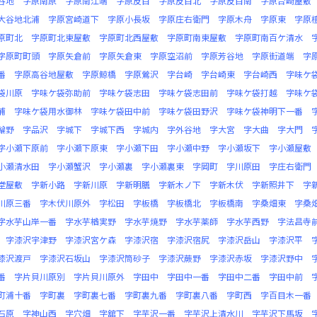
谷地
字原南原
字原南江端
字原反目
字原反目北
字原反目南
字原台崎屋敷
大谷地北浦
字原宮崎道下
字原小長坂
字原庄右衛門
字原木舟
字原東
字原
原町北
字原町北東屋敷
字原町北西屋敷
字原町南東屋敷
字原町南百ケ清水
字原町町頭
字原矢倉前
字原矢倉東
字原空沼前
字原芳谷地
字原街道端
字
番
字原高谷地屋敷
字原鯨橋
字原鶯沢
字台崎
字台崎東
字台崎西
字味ケ
袋川原
字味ケ袋弥助前
字味ケ袋志田
字味ケ袋志田前
字味ケ袋打越
字味ケ
浦
字味ケ袋用水御林
字味ケ袋田中前
字味ケ袋田野沢
字味ケ袋神明下一番
輪野
字品沢
字城下
字城下西
字城内
字外谷地
字大宮
字大曲
字大門
字小瀬下原前
字小瀬下原東
字小瀬下田
字小瀬中野
字小瀬坂下
字小瀬屋敷
小瀬清水田
字小瀬蟹沢
字小瀬裏
字小瀬裏東
字岡町
字川原田
字庄右衛門
堂屋敷
字新小路
字新川原
字新明膳
字新木ノ下
字新木伏
字新照井下
字
川原三番
字木伏川原外
字松田
字板橋
字板橋北
字板橋南
字桑畑東
字桑
字水芋山岸一番
字水芋楢実野
字水芋焼野
字水芋薬師
字水芋西野
字法昌寺
字漆沢宇津野
字漆沢宮ケ森
字漆沢宿
字漆沢宿尻
字漆沢岳山
字漆沢平
漆沢渡戸
字漆沢石坂山
字漆沢筒砂子
字漆沢蕨野
字漆沢赤坂
字漆沢野中
番
字片貝川原別
字片貝川原外
字田中
字田中一番
字田中二番
字田中前
町浦十番
字町裏
字町裏七番
字町裏九番
字町裏八番
字町西
字百目木一番
石原
字神山西
字穴畑
字舘下
字芋沢一番
字芋沢上清水川
字芋沢下馬坂