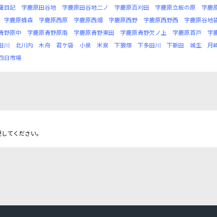
羅目記
字鹿原田谷地
字鹿原田谷地二ノ
字鹿原百刈田
字鹿原立板の原
字鹿
字鹿原蜂森
字鹿原西原
字鹿原西畑
字鹿原西野
字鹿原西野西
字鹿原谷地
青野原中
字鹿原青野原南
字鹿原青野東田
字鹿原青野欠ノ上
字鹿原首戸
字
田川
北川内
木舟
君ケ袋
小泉
米泉
下狼塚
下多田川
下新田
城生
月
四日市場
更してください。