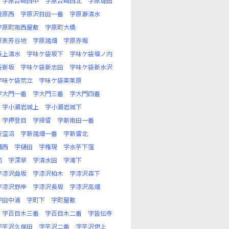
字原台崎西中
字原台崎西北
字原堤田
檀原西
字原沢目田一番
字原瀞清水
字原町南西屋敷
字原町大橋
原表芳谷地
字原諸畑
字原赤堀
袋上清水
字味ケ袋坂下
字味ケ袋堰ノ内
袋新坂
字味ケ袋新志田
字味ケ袋新水沢
字味ケ袋荒立
字味ケ袋薬莱原
字大門一番
字大門三番
字大門四番
字小瀬岩城上
字小瀬岩城下
字押登目
字掃留
字新南田一番
新空沼
字新諸畑一番
字新雷北
畑西
字樋田
字権現
字水芋下窪
前
字深草
字清水田
字滝下
字漆沢曲坂
字漆沢柏木
字漆沢森下
字漆沢野岸
字漆沢長坂
字漆沢高畑
字田中浦
字町下
字町屋敷
字百目木三番
字百目木二番
字皆伝寺
字芋沢久保田
字芋沢二番
字芋沢伊上