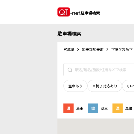
駐車場検索
駐車場検索
宮城県
加美郡加美町
字味ケ袋坂下
空車あり
車椅子対応あり
QT-
満
満車
空
空車
混
混雑