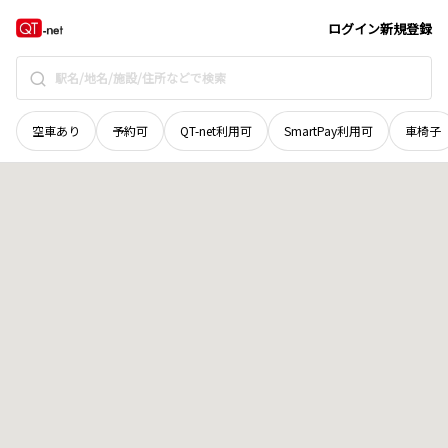
宮城県
加美郡加美町
字城下
地域選択で探す
ログイン
新規登録
空車あり
予約可
QT-net利用可
SmartPay利用可
車椅子