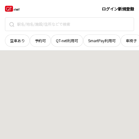
宮城県
加美郡加美町
字小瀬下原東
地域選択で探す
ログイン
新規登録
空車あり
予約可
QT-net利用可
SmartPay利用可
車椅子