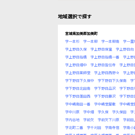
地域選択で探す
宮城県加美郡加美町
字一本杉
字一本柳
字一本柳南
字一里
字上野目久保
字上野目保室
字上野目向
字上野目指橋
字上野目指橋一番
字上野
字上野目畑中
字上野目皆伝寺
字上野目
字上野目薬師堂
字上野目西野々
字上野
字下野目下久保中
字下野目下久保南
字
字下野目北田南
字下野目品沢
字下野目
字下野目蓬田西
字下野目藤沢
字下野目
字中嶋南田一番
字中嶋堂屋敷
字中嶋堂
字中川原
字中畑
字久保
字久保田
字
字内谷地
字前欠
字前欠下川原
字前田
字北町二番
字千刈田
字南寺宿
字南小