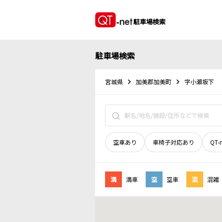
駐車場検索
駐車場検索
宮城県
加美郡加美町
字小瀬坂下
空車あり
車椅子対応あり
QT-
満
満車
空
空車
混
混雑