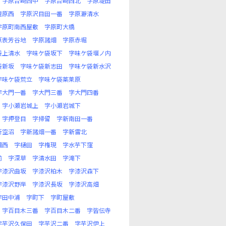
字原台崎西中
字原台崎西北
字原堤田
檀原西
字原沢目田一番
字原瀞清水
字原町南西屋敷
字原町大橋
原表芳谷地
字原諸畑
字原赤堀
袋上清水
字味ケ袋坂下
字味ケ袋堰ノ内
袋新坂
字味ケ袋新志田
字味ケ袋新水沢
字味ケ袋荒立
字味ケ袋薬莱原
字大門一番
字大門三番
字大門四番
字小瀬岩城上
字小瀬岩城下
字押登目
字掃留
字新南田一番
新空沼
字新諸畑一番
字新雷北
畑西
字樋田
字権現
字水芋下窪
前
字深草
字清水田
字滝下
字漆沢曲坂
字漆沢柏木
字漆沢森下
字漆沢野岸
字漆沢長坂
字漆沢高畑
字田中浦
字町下
字町屋敷
字百目木三番
字百目木二番
字皆伝寺
字芋沢久保田
字芋沢二番
字芋沢伊上