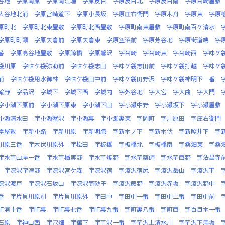
谷地
字原南原
字原南江端
字原反目
字原反目北
字原反目南
字原台崎屋敷
大谷地北浦
字原宮崎道下
字原小長坂
字原庄右衛門
字原木舟
字原東
字原
原町北
字原町北東屋敷
字原町北西屋敷
字原町南東屋敷
字原町南百ケ清水
字原町町頭
字原矢倉前
字原矢倉東
字原空沼前
字原芳谷地
字原街道端
字
番
字原高谷地屋敷
字原鯨橋
字原鶯沢
字台崎
字台崎東
字台崎西
字味ケ
袋川原
字味ケ袋弥助前
字味ケ袋志田
字味ケ袋志田前
字味ケ袋打越
字味ケ
浦
字味ケ袋用水御林
字味ケ袋田中前
字味ケ袋田野沢
字味ケ袋神明下一番
輪野
字品沢
字城下
字城下西
字城内
字外谷地
字大宮
字大曲
字大門
字小瀬下原前
字小瀬下原東
字小瀬下田
字小瀬中野
字小瀬坂下
字小瀬屋敷
小瀬清水田
字小瀬蟹沢
字小瀬裏
字小瀬裏東
字岡町
字川原田
字庄右衛門
堂屋敷
字新小路
字新川原
字新明膳
字新木ノ下
字新木伏
字新照井下
字
川原三番
字木伏川原外
字松田
字板橋
字板橋北
字板橋南
字桑畑東
字桑
字水芋山岸一番
字水芋楢実野
字水芋焼野
字水芋薬師
字水芋西野
字法昌寺
字漆沢宇津野
字漆沢宮ケ森
字漆沢宿
字漆沢宿尻
字漆沢岳山
字漆沢平
漆沢渡戸
字漆沢石坂山
字漆沢筒砂子
字漆沢蕨野
字漆沢赤坂
字漆沢野中
番
字片貝川原別
字片貝川原外
字田中
字田中一番
字田中二番
字田中前
町浦十番
字町裏
字町裏七番
字町裏九番
字町裏八番
字町西
字百目木一番
石原
字神山西
字穴畑
字舘下
字芋沢一番
字芋沢上清水川
字芋沢下馬坂