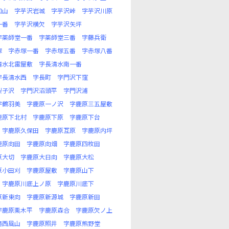
口山
字芋沢岩城
字芋沢峠
字芋沢川原
一番
字芋沢横欠
字芋沢矢坪
字薬師堂一番
字薬師堂三番
字藤兵衛
塚
字赤塚一番
字赤塚五番
字赤塚八番
清水北雷屋敷
字長清水南一番
字長清水西
字長町
字門沢下窪
梨子沢
字門沢沼頭平
字門沢浦
字鶴羽美
字鹿原一ノ沢
字鹿原三五屋敷
鹿原下北村
字鹿原下原
字鹿原下台
字鹿原久保田
字鹿原互原
字鹿原内坪
鹿原向田
字鹿原向畑
字鹿原四枚田
原大切
字鹿原大日向
字鹿原大松
原小田刈
字鹿原屋敷
字鹿原山下
字鹿原川底上ノ原
字鹿原川底下
原新東向
字鹿原新源城
字鹿原新田
字鹿原栗木平
字鹿原森合
字鹿原欠ノ上
滝西風山
字鹿原照井
字鹿原熊野堂