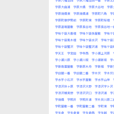
字原八幡堂西
字原八幡堂西一番
字原北
字原大曲浦
字原大橋
字原大谷地
字原
字原焼橋東
字原焼橋浦
字原町六角
字
字原町御伊勢前
字原町東
字原町桜檀
字原道端屋敷
字原長谷地
字原長谷地一
字味ケ袋大善檀
字味ケ袋孫屋敷
字味ケ
字味ケ袋栗木檀
字味ケ袋水沢
字味ケ袋
字味ケ袋蟹沢
字味ケ袋蟹沢浦
字味ケ袋
字天王
字宮田
字寺西
字小瀬上河原
字小瀬川原
字小瀬川坂
字小瀬新坂
字
字新南雷屋敷
字新原木舟
字新堀
字新
字旧舘一番
字旧舘二番
字木伏
字木伏
字水芋小石沢
字水芋屋敷
字水芋山岸
字漆沢休ヶ原
字漆沢大野
字漆沢宇ト沢
字漆沢楢実野
字漆沢沢口
字漆沢浦
字
字焼橋
字照井
字照井浦
字片貝川原二
字町屋敷一番
字町屋敷二番
字町東
字
字矢倉
字矢倉東
字矢倉西
字矢越
字