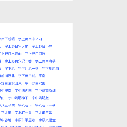
野目下新堀
字上野目中ノ内
上
字上野目宮ノ前
字上野目小林
字上野目水沼向
字上野目河原
番
字上野目穴沢二番
字上野目舟橋
番
字下原
字下川原一番
字下川原向
目前川原北
字下野目前川原南
下野目清水田東
字下野目穴田
嶋中里南
字中嶋内田
字中嶋南原畑
原田
字中嶋明神下
字中嶋明膳
字八王子前
字八石下
字八石下一番
字北田
字北町一番
字北町三番
原中谷地
字原仁平屋敷
字原八幡堂