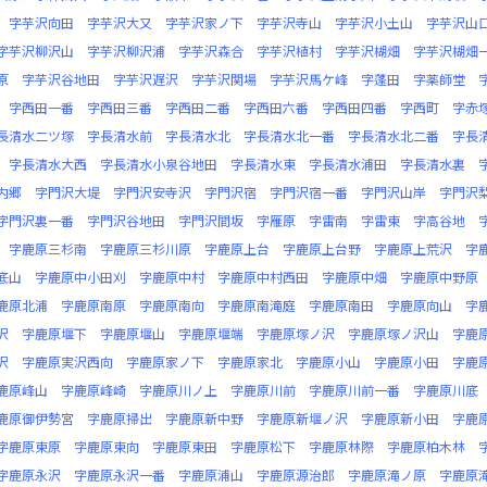
字芋沢向田
字芋沢大又
字芋沢家ノ下
字芋沢寺山
字芋沢小土山
字芋沢山
字芋沢柳沢山
字芋沢柳沢浦
字芋沢森合
字芋沢植村
字芋沢楜畑
字芋沢楜畑
原
字芋沢谷地田
字芋沢遅沢
字芋沢関場
字芋沢馬ケ峰
字蓬田
字薬師堂
字西田一番
字西田三番
字西田二番
字西田六番
字西田四番
字西町
字赤
長清水二ツ塚
字長清水前
字長清水北
字長清水北一番
字長清水北二番
字長
字長清水大西
字長清水小泉谷地田
字長清水東
字長清水浦田
字長清水裏
内郷
字門沢大堤
字門沢安寺沢
字門沢宿
字門沢宿一番
字門沢山岸
字門沢
字門沢裏一番
字門沢谷地田
字門沢間坂
字雁原
字雷南
字雷東
字高谷地
字鹿原三杉南
字鹿原三杉川原
字鹿原上台
字鹿原上台野
字鹿原上荒沢
字
底山
字鹿原中小田刈
字鹿原中村
字鹿原中村西田
字鹿原中畑
字鹿原中野原
鹿原北浦
字鹿原南原
字鹿原南向
字鹿原南滝庭
字鹿原南田
字鹿原向山
字
沢
字鹿原堰下
字鹿原堰山
字鹿原堰端
字鹿原塚ノ沢
字鹿原塚ノ沢山
字鹿
沢
字鹿原実沢西向
字鹿原家ノ下
字鹿原家北
字鹿原小山
字鹿原小田
字鹿
鹿原峰山
字鹿原峰崎
字鹿原川ノ上
字鹿原川前
字鹿原川前一番
字鹿原川底
鹿原御伊勢宮
字鹿原掃出
字鹿原新中野
字鹿原新堰ノ沢
字鹿原新小田
字鹿
字鹿原東原
字鹿原東向
字鹿原東田
字鹿原松下
字鹿原林際
字鹿原柏木林
字鹿原永沢
字鹿原永沢一番
字鹿原浦山
字鹿原源治郎
字鹿原滝ノ原
字鹿原