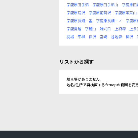
字鹿原田手沼
字鹿原田手沼山
字鹿原田
字鹿原荒沢
字鹿原葡萄沢
字鹿原薬莱山
字鹿原長畑一番
字鹿原長畑二ノ
字鹿原
字鹿島越
字麓山
雑式目
上狼塚
上多
羽場
平柳
孫沢
宮崎
谷地森
柳沢
リストから探す
駐車場がありません。
地名/住所で再検索するかmapの範囲を変