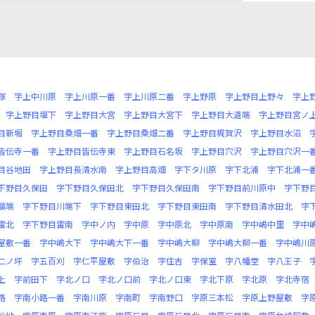
塚
字上中川原
字上川原一番
字上川原二番
字上野原
字上野目上野々
字上
字上野目堰下
字上野目大宮
字上野目大宮下
字上野目大道端
字上野目宮ノ
目新堀
字上野目桑畑一番
字上野目桑畑二番
字上野目梶賀沢
字上野目水沼
皆伝寺一番
字上野目皆伝寺東
字上野目石名坂
字上野目穴沢
字上野目穴沢一
目谷地田
字上野目長清水南
字上野目高畑
字下タ川原
字下北浦
字下北浦一
下野目久保田
字下野目久保田北
字下野目久保田南
字下野目前川原中
字下野
堰端
字下野目川端下
字下野目東田北
字下野目東田南
字下野目清水田北
字
雷北
字下野目雷南
字中ノ内
字中原
字中原北
字中原南
字中嶋中里
字中
屋敷一番
字中嶋大下
字中嶋大下一番
字中嶋大柳
字中嶋大柳一番
字中嶋川
二ノ坪
字五百刈
字仁平屋敷
字伯治
字住吉
字保室
字八幡堂
字八王子
上
字前田下
字北ノ口
字北ノ口前
字北ノ口東
字北下原
字北原
字北寺宿
路
字南小路一番
字南川原
字南町
字南野口
字原三本松
字原上野屋敷
字