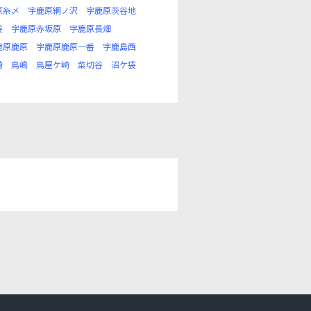
原糸〆
字鹿原網ノ沢
字鹿原茨谷地
袋
字鹿原赤坂原
字鹿原長畑
鹿原鹿原
字鹿原鹿原一番
字鹿島西
崎
鳥嶋
鳥屋ケ崎
菜切谷
沼ケ袋