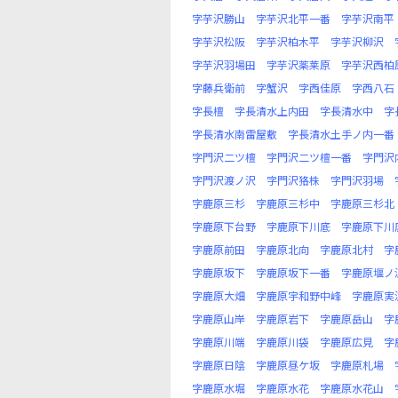
字芋沢勝山
字芋沢北平一番
字芋沢南平
字芋沢松阪
字芋沢柏木平
字芋沢柳沢
字芋沢羽場田
字芋沢薬莱原
字芋沢西柏
字藤兵衛前
字蟹沢
字西佳原
字西八石
字長檀
字長清水上内田
字長清水中
字
字長清水南雷屋敷
字長清水土手ノ内一番
字門沢二ツ檀
字門沢二ツ檀一番
字門沢
字門沢渡ノ沢
字門沢狢株
字門沢羽場
字鹿原三杉
字鹿原三杉中
字鹿原三杉北
字鹿原下台野
字鹿原下川底
字鹿原下川
字鹿原前田
字鹿原北向
字鹿原北村
字
字鹿原坂下
字鹿原坂下一番
字鹿原堰ノ
字鹿原大畑
字鹿原宇和野中峰
字鹿原実
字鹿原山岸
字鹿原岩下
字鹿原岳山
字
字鹿原川端
字鹿原川袋
字鹿原広見
字
字鹿原日陰
字鹿原昼ケ坂
字鹿原札場
字鹿原水堀
字鹿原水花
字鹿原水花山