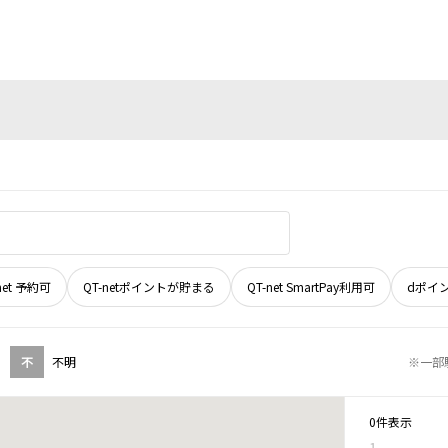
net 予約可
QT-netポイントが貯まる
QT-net SmartPay利用可
dポイ
不
不明
※一部
0件表示
1