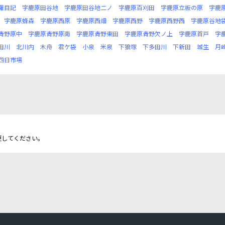
羅目記
字鹿原田谷地
字鹿原田谷地二ノ
字鹿原百刈田
字鹿原立板の原
字鹿
字鹿原蜂森
字鹿原西原
字鹿原西畑
字鹿原西野
字鹿原西野西
字鹿原谷地
青野原中
字鹿原青野原南
字鹿原青野東田
字鹿原青野欠ノ上
字鹿原首戸
字
田川
北川内
木舟
君ケ袋
小泉
米泉
下狼塚
下多田川
下新田
城生
月
四日市場
更してください。