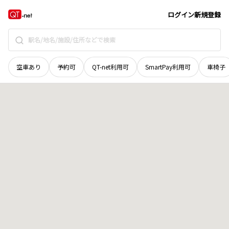
宮城県
加美郡加美町
字水芋屋敷
地域選択で探す
ログイン
新規登録
空車あり
予約可
QT-net利用可
SmartPay利用可
車椅子