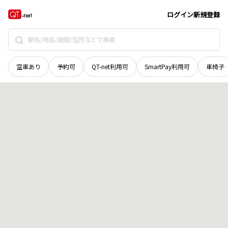
宮城県
加美郡加美町
字漆沢平
地域選択で探す
ログイン
新規登録
空車あり
予約可
QT-net利用可
SmartPay利用可
車椅子