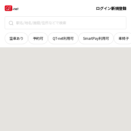
宮城県
加美郡加美町
字田中二番
地域選択で探す
ログイン
新規登録
空車あり
予約可
QT-net利用可
SmartPay利用可
車椅子