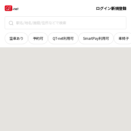
宮城県
加美郡加美町
字町浦十番
地域選択で探す
ログイン
新規登録
空車あり
予約可
QT-net利用可
SmartPay利用可
車椅子