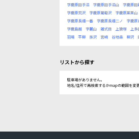
字鹿原田手沼
字鹿原田手沼山
字鹿原田
字鹿原荒沢
字鹿原葡萄沢
字鹿原薬莱山
字鹿原長畑一番
字鹿原長畑二ノ
字鹿原
字鹿島越
字麓山
雑式目
上狼塚
上多
羽場
平柳
孫沢
宮崎
谷地森
柳沢
リストから探す
駐車場がありません。
地名/住所で再検索するかmapの範囲を変