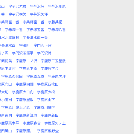
口山
字芋沢岩城
字芋沢峠
字芋沢川原
一番
字芋沢横欠
字芋沢矢坪
字薬師堂一番
字薬師堂三番
字藤兵衛
塚
字赤塚一番
字赤塚五番
字赤塚八番
清水北雷屋敷
字長清水南一番
字長清水西
字長町
字門沢下窪
梨子沢
字門沢沼頭平
字門沢浦
字鶴羽美
字鹿原一ノ沢
字鹿原三五屋敷
鹿原下北村
字鹿原下原
字鹿原下台
字鹿原久保田
字鹿原互原
字鹿原内坪
鹿原向田
字鹿原向畑
字鹿原四枚田
原大切
字鹿原大日向
字鹿原大松
原小田刈
字鹿原屋敷
字鹿原山下
字鹿原川底上ノ原
字鹿原川底下
原新東向
字鹿原新源城
字鹿原新田
字鹿原栗木平
字鹿原森合
字鹿原欠ノ上
滝西風山
字鹿原照井
字鹿原熊野堂