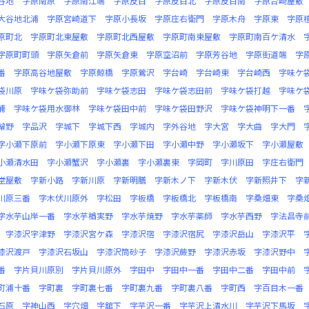
谷地
字原南原
字原南江端
字原反目
字原反目北
字原反目南
字原台崎屋敷
大谷地北浦
字原宮崎道下
字原小長坂
字原庄右衛門
字原木舟
字原東
字原
原町北
字原町北東屋敷
字原町北西屋敷
字原町南東屋敷
字原町南百ケ清水
字原町町頭
字原矢倉前
字原矢倉東
字原空沼前
字原芳谷地
字原街道端
字
番
字原高谷地屋敷
字原鯨橋
字原鶯沢
字台崎
字台崎東
字台崎西
字味ケ
袋川原
字味ケ袋弥助前
字味ケ袋志田
字味ケ袋志田前
字味ケ袋打越
字味ケ
浦
字味ケ袋用水御林
字味ケ袋田中前
字味ケ袋田野沢
字味ケ袋神明下一番
輪野
字品沢
字城下
字城下西
字城内
字外谷地
字大宮
字大曲
字大門
字小瀬下原前
字小瀬下原東
字小瀬下田
字小瀬中野
字小瀬坂下
字小瀬屋敷
小瀬清水田
字小瀬蟹沢
字小瀬裏
字小瀬裏東
字岡町
字川原田
字庄右衛門
堂屋敷
字新小路
字新川原
字新明膳
字新木ノ下
字新木伏
字新照井下
字
川原三番
字木伏川原外
字松田
字板橋
字板橋北
字板橋南
字桑畑東
字桑
字水芋山岸一番
字水芋楢実野
字水芋焼野
字水芋薬師
字水芋西野
字法昌寺
字漆沢宇津野
字漆沢宮ケ森
字漆沢宿
字漆沢宿尻
字漆沢岳山
字漆沢平
漆沢渡戸
字漆沢石坂山
字漆沢筒砂子
字漆沢蕨野
字漆沢赤坂
字漆沢野中
番
字片貝川原別
字片貝川原外
字田中
字田中一番
字田中二番
字田中前
町浦十番
字町裏
字町裏七番
字町裏九番
字町裏八番
字町西
字百目木一番
石原
字神山西
字穴畑
字舘下
字芋沢一番
字芋沢上清水川
字芋沢下馬坂