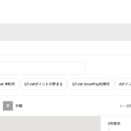
net 予約可
QT-netポイントが貯まる
QT-net SmartPay利用可
dポイ
不
不明
※一部
0件表示
1