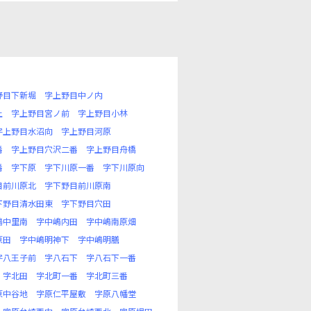
野目下新堀
字上野目中ノ内
上
字上野目宮ノ前
字上野目小林
字上野目水沼向
字上野目河原
番
字上野目穴沢二番
字上野目舟橋
番
字下原
字下川原一番
字下川原向
目前川原北
字下野目前川原南
下野目清水田東
字下野目穴田
嶋中里南
字中嶋内田
字中嶋南原畑
原田
字中嶋明神下
字中嶋明膳
字八王子前
字八石下
字八石下一番
字北田
字北町一番
字北町三番
原中谷地
字原仁平屋敷
字原八幡堂