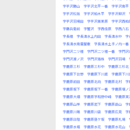
字芋沢勝山
字芋沢北平一番
字芋沢南平
字芋沢松阪
字芋沢柏木平
字芋沢柳沢
字芋沢羽場田
字芋沢薬莱原
字芋沢西柏
字藤兵衛前
字蟹沢
字西佳原
字西八石
字長檀
字長清水上内田
字長清水中
字
字長清水南雷屋敷
字長清水土手ノ内一番
字門沢二ツ檀
字門沢二ツ檀一番
字門沢
字門沢渡ノ沢
字門沢狢株
字門沢羽場
字鹿原三杉
字鹿原三杉中
字鹿原三杉北
字鹿原下台野
字鹿原下川底
字鹿原下川
字鹿原前田
字鹿原北向
字鹿原北村
字
字鹿原坂下
字鹿原坂下一番
字鹿原堰ノ
字鹿原大畑
字鹿原宇和野中峰
字鹿原実
字鹿原山岸
字鹿原岩下
字鹿原岳山
字
字鹿原川端
字鹿原川袋
字鹿原広見
字
字鹿原日陰
字鹿原昼ケ坂
字鹿原札場
字鹿原水堀
字鹿原水花
字鹿原水花山