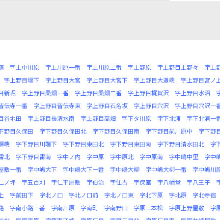
塚
字上中川原
字上川原一番
字上川原二番
字上野原
字上野目上野々
字上
字上野目堰下
字上野目大宮
字上野目大宮下
字上野目大道端
字上野目宮ノ
目新堀
字上野目桑畑一番
字上野目桑畑二番
字上野目梶賀沢
字上野目水沼
皆伝寺一番
字上野目皆伝寺東
字上野目石名坂
字上野目穴沢
字上野目穴沢一
目谷地田
字上野目長清水南
字上野目高畑
字下タ川原
字下北浦
字下北浦一
下野目久保田
字下野目久保田北
字下野目久保田南
字下野目前川原中
字下野
堰端
字下野目川端下
字下野目東田北
字下野目東田南
字下野目清水田北
字
雷北
字下野目雷南
字中ノ内
字中原
字中原北
字中原南
字中嶋中里
字中
屋敷一番
字中嶋大下
字中嶋大下一番
字中嶋大柳
字中嶋大柳一番
字中嶋川
二ノ坪
字五百刈
字仁平屋敷
字伯治
字住吉
字保室
字八幡堂
字八王子
上
字前田下
字北ノ口
字北ノ口前
字北ノ口東
字北下原
字北原
字北寺宿
路
字南小路一番
字南川原
字南町
字南野口
字原三本松
字原上野屋敷
字