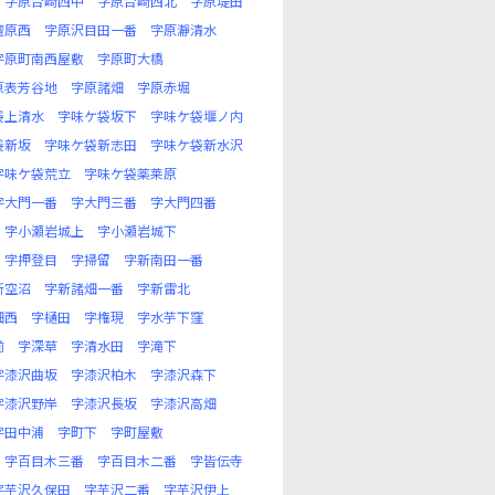
字原台崎西中
字原台崎西北
字原堤田
檀原西
字原沢目田一番
字原瀞清水
字原町南西屋敷
字原町大橋
原表芳谷地
字原諸畑
字原赤堀
袋上清水
字味ケ袋坂下
字味ケ袋堰ノ内
袋新坂
字味ケ袋新志田
字味ケ袋新水沢
字味ケ袋荒立
字味ケ袋薬莱原
字大門一番
字大門三番
字大門四番
字小瀬岩城上
字小瀬岩城下
字押登目
字掃留
字新南田一番
新空沼
字新諸畑一番
字新雷北
畑西
字樋田
字権現
字水芋下窪
前
字深草
字清水田
字滝下
字漆沢曲坂
字漆沢柏木
字漆沢森下
字漆沢野岸
字漆沢長坂
字漆沢高畑
字田中浦
字町下
字町屋敷
字百目木三番
字百目木二番
字皆伝寺
字芋沢久保田
字芋沢二番
字芋沢伊上