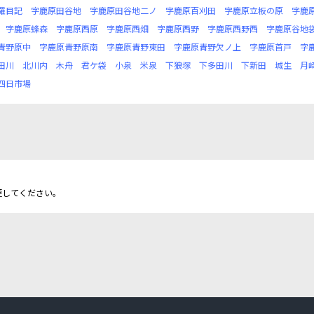
羅目記
字鹿原田谷地
字鹿原田谷地二ノ
字鹿原百刈田
字鹿原立板の原
字鹿
字鹿原蜂森
字鹿原西原
字鹿原西畑
字鹿原西野
字鹿原西野西
字鹿原谷地
青野原中
字鹿原青野原南
字鹿原青野東田
字鹿原青野欠ノ上
字鹿原首戸
字
田川
北川内
木舟
君ケ袋
小泉
米泉
下狼塚
下多田川
下新田
城生
月
四日市場
更してください。