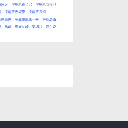
原糸〆
字鹿原網ノ沢
字鹿原茨谷地
袋
字鹿原赤坂原
字鹿原長畑
鹿原鹿原
字鹿原鹿原一番
字鹿島西
崎
鳥嶋
鳥屋ケ崎
菜切谷
沼ケ袋