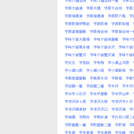
字原八幡堂西
字原八幡堂西一番
字原北
字原大曲浦
字原大橋
字原大谷地
字原
字原焼橋東
字原焼橋浦
字原町六角
字
字原町御伊勢前
字原町東
字原町桜檀
字原道端屋敷
字原長谷地
字原長谷地一
字味ケ袋大善檀
字味ケ袋孫屋敷
字味ケ
字味ケ袋栗木檀
字味ケ袋水沢
字味ケ袋
字味ケ袋蟹沢
字味ケ袋蟹沢浦
字味ケ袋
字天王
字宮田
字寺西
字小瀬上河原
字小瀬川原
字小瀬川坂
字小瀬新坂
字
字新南雷屋敷
字新原木舟
字新堀
字新
字旧舘一番
字旧舘二番
字木伏
字木伏
字水芋小石沢
字水芋屋敷
字水芋山岸
字漆沢休ヶ原
字漆沢大野
字漆沢宇ト沢
字漆沢楢実野
字漆沢沢口
字漆沢浦
字
字焼橋
字照井
字照井浦
字片貝川原二
字町屋敷一番
字町屋敷二番
字町東
字
字矢倉
字矢倉東
字矢倉西
字矢越
字