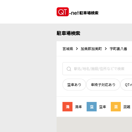
駐車場検索
駐車場検索
宮城県
加美郡加美町
字町裏八番
空車あり
車椅子対応あり
QT-
満
満車
空
空車
混
混雑