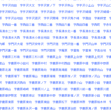
字芋沢向田
字芋沢大又
字芋沢家ノ下
字芋沢寺山
字芋沢小土山
字芋沢山
字芋沢柳沢山
字芋沢柳沢浦
字芋沢森合
字芋沢植村
字芋沢楜畑
字芋沢楜畑
原
字芋沢谷地田
字芋沢遅沢
字芋沢関場
字芋沢馬ケ峰
字蓬田
字薬師堂
字西田一番
字西田三番
字西田二番
字西田六番
字西田四番
字西町
字赤
長清水二ツ塚
字長清水前
字長清水北
字長清水北一番
字長清水北二番
字長
字長清水大西
字長清水小泉谷地田
字長清水東
字長清水浦田
字長清水裏
内郷
字門沢大堤
字門沢安寺沢
字門沢宿
字門沢宿一番
字門沢山岸
字門沢
字門沢裏一番
字門沢谷地田
字門沢間坂
字雁原
字雷南
字雷東
字高谷地
字鹿原三杉南
字鹿原三杉川原
字鹿原上台
字鹿原上台野
字鹿原上荒沢
字
底山
字鹿原中小田刈
字鹿原中村
字鹿原中村西田
字鹿原中畑
字鹿原中野原
鹿原北浦
字鹿原南原
字鹿原南向
字鹿原南滝庭
字鹿原南田
字鹿原向山
字
沢
字鹿原堰下
字鹿原堰山
字鹿原堰端
字鹿原塚ノ沢
字鹿原塚ノ沢山
字鹿
沢
字鹿原実沢西向
字鹿原家ノ下
字鹿原家北
字鹿原小山
字鹿原小田
字鹿
鹿原峰山
字鹿原峰崎
字鹿原川ノ上
字鹿原川前
字鹿原川前一番
字鹿原川底
鹿原御伊勢宮
字鹿原掃出
字鹿原新中野
字鹿原新堰ノ沢
字鹿原新小田
字鹿
字鹿原東原
字鹿原東向
字鹿原東田
字鹿原松下
字鹿原林際
字鹿原柏木林
字鹿原永沢
字鹿原永沢一番
字鹿原浦山
字鹿原源治郎
字鹿原滝ノ原
字鹿原