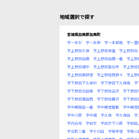
地域選択で探す
宮城県加美郡加美町
字一本杉
字一本柳
字一本柳南
字一里
字上野目久保
字上野目保室
字上野目向
字上野目指橋
字上野目指橋一番
字上野
字上野目畑中
字上野目皆伝寺
字上野目
字上野目薬師堂
字上野目西野々
字上野
字下野目下久保中
字下野目下久保南
字
字下野目北田南
字下野目品沢
字下野目
字下野目蓬田西
字下野目藤沢
字下野目
字中嶋南田一番
字中嶋堂屋敷
字中嶋堂
字中川原
字中畑
字久保
字久保田
字
字内谷地
字前欠
字前欠下川原
字前田
字北町二番
字千刈田
字南寺宿
字南小