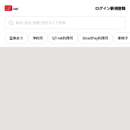
宮城県
加美郡加美町
字芋沢久保田
地域選択で探す
ログイン
新規登録
空車あり
予約可
QT-net利用可
SmartPay利用可
車椅子