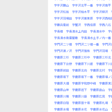
字芋沢勝山
字芋沢北平一番
字芋沢南平
字芋沢松阪
字芋沢柏木平
字芋沢柳沢
字芋沢羽場田
字芋沢薬莱原
字芋沢西柏
字藤兵衛前
字蟹沢
字西佳原
字西八石
字長檀
字長清水上内田
字長清水中
字
字長清水南雷屋敷
字長清水土手ノ内一番
字門沢二ツ檀
字門沢二ツ檀一番
字門沢
字門沢渡ノ沢
字門沢狢株
字門沢羽場
字鹿原三杉
字鹿原三杉中
字鹿原三杉北
字鹿原下台野
字鹿原下川底
字鹿原下川
字鹿原前田
字鹿原北向
字鹿原北村
字
字鹿原坂下
字鹿原坂下一番
字鹿原堰ノ
字鹿原大畑
字鹿原宇和野中峰
字鹿原実
字鹿原山岸
字鹿原岩下
字鹿原岳山
字
字鹿原川端
字鹿原川袋
字鹿原広見
字
字鹿原日陰
字鹿原昼ケ坂
字鹿原札場
字鹿原水堀
字鹿原水花
字鹿原水花山