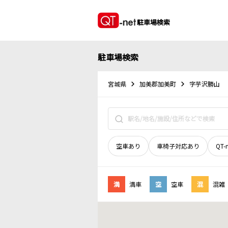
駐車場検索
駐車場検索
宮城県
加美郡加美町
字芋沢勝山
空車あり
車椅子対応あり
QT-
満
満車
空
空車
混
混雑