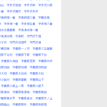
口山
字芋沢岩城
字芋沢峠
字芋沢川原
一番
字芋沢横欠
字芋沢矢坪
字薬師堂一番
字薬師堂三番
字藤兵衛
塚
字赤塚一番
字赤塚五番
字赤塚八番
清水北雷屋敷
字長清水南一番
字長清水西
字長町
字門沢下窪
梨子沢
字門沢沼頭平
字門沢浦
字鶴羽美
字鹿原一ノ沢
字鹿原三五屋敷
鹿原下北村
字鹿原下原
字鹿原下台
字鹿原久保田
字鹿原互原
字鹿原内坪
鹿原向田
字鹿原向畑
字鹿原四枚田
原大切
字鹿原大日向
字鹿原大松
原小田刈
字鹿原屋敷
字鹿原山下
字鹿原川底上ノ原
字鹿原川底下
原新東向
字鹿原新源城
字鹿原新田
字鹿原栗木平
字鹿原森合
字鹿原欠ノ上
滝西風山
字鹿原照井
字鹿原熊野堂