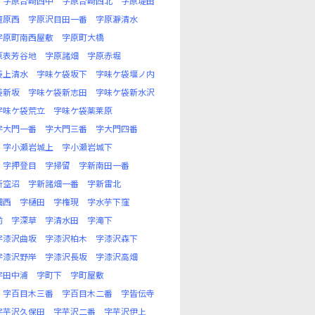
字原台崎西中
字原台崎西北
字原堤田
檀原西
字原沢目田一番
字原瀞清水
字原町南西屋敷
字原町大橋
原表芳谷地
字原諸畑
字原赤堀
袋上清水
字味ケ袋坂下
字味ケ袋堰ノ内
袋新坂
字味ケ袋新志田
字味ケ袋新水沢
字味ケ袋荒立
字味ケ袋薬莱原
字大門一番
字大門三番
字大門四番
字小瀬岩城上
字小瀬岩城下
字押登目
字掃留
字新南田一番
新空沼
字新諸畑一番
字新雷北
畑西
字樋田
字権現
字水芋下窪
前
字深草
字清水田
字滝下
字漆沢曲坂
字漆沢柏木
字漆沢森下
字漆沢野岸
字漆沢長坂
字漆沢高畑
字田中浦
字町下
字町屋敷
字百目木三番
字百目木二番
字皆伝寺
字芋沢久保田
字芋沢二番
字芋沢伊上