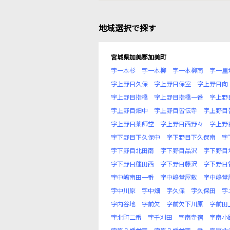
地域選択で探す
宮城県加美郡加美町
字一本杉
字一本柳
字一本柳南
字一里
字上野目久保
字上野目保室
字上野目向
字上野目指橋
字上野目指橋一番
字上野
字上野目畑中
字上野目皆伝寺
字上野目
字上野目薬師堂
字上野目西野々
字上野
字下野目下久保中
字下野目下久保南
字
字下野目北田南
字下野目品沢
字下野目
字下野目蓬田西
字下野目藤沢
字下野目
字中嶋南田一番
字中嶋堂屋敷
字中嶋堂
字中川原
字中畑
字久保
字久保田
字
字内谷地
字前欠
字前欠下川原
字前田
字北町二番
字千刈田
字南寺宿
字南小