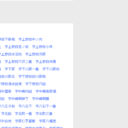
野目下新堀
字上野目中ノ内
上
字上野目宮ノ前
字上野目小林
字上野目水沼向
字上野目河原
番
字上野目穴沢二番
字上野目舟橋
番
字下原
字下川原一番
字下川原向
目前川原北
字下野目前川原南
下野目清水田東
字下野目穴田
嶋中里南
字中嶋内田
字中嶋南原畑
原田
字中嶋明神下
字中嶋明膳
字八王子前
字八石下
字八石下一番
字北田
字北町一番
字北町三番
原中谷地
字原仁平屋敷
字原八幡堂