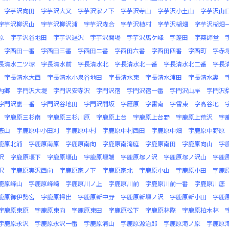
字芋沢向田
字芋沢大又
字芋沢家ノ下
字芋沢寺山
字芋沢小土山
字芋沢山
字芋沢柳沢山
字芋沢柳沢浦
字芋沢森合
字芋沢植村
字芋沢楜畑
字芋沢楜畑
原
字芋沢谷地田
字芋沢遅沢
字芋沢関場
字芋沢馬ケ峰
字蓬田
字薬師堂
字西田一番
字西田三番
字西田二番
字西田六番
字西田四番
字西町
字赤
長清水二ツ塚
字長清水前
字長清水北
字長清水北一番
字長清水北二番
字長
字長清水大西
字長清水小泉谷地田
字長清水東
字長清水浦田
字長清水裏
内郷
字門沢大堤
字門沢安寺沢
字門沢宿
字門沢宿一番
字門沢山岸
字門沢
字門沢裏一番
字門沢谷地田
字門沢間坂
字雁原
字雷南
字雷東
字高谷地
字鹿原三杉南
字鹿原三杉川原
字鹿原上台
字鹿原上台野
字鹿原上荒沢
字
底山
字鹿原中小田刈
字鹿原中村
字鹿原中村西田
字鹿原中畑
字鹿原中野原
鹿原北浦
字鹿原南原
字鹿原南向
字鹿原南滝庭
字鹿原南田
字鹿原向山
字
沢
字鹿原堰下
字鹿原堰山
字鹿原堰端
字鹿原塚ノ沢
字鹿原塚ノ沢山
字鹿
沢
字鹿原実沢西向
字鹿原家ノ下
字鹿原家北
字鹿原小山
字鹿原小田
字鹿
鹿原峰山
字鹿原峰崎
字鹿原川ノ上
字鹿原川前
字鹿原川前一番
字鹿原川底
鹿原御伊勢宮
字鹿原掃出
字鹿原新中野
字鹿原新堰ノ沢
字鹿原新小田
字鹿
字鹿原東原
字鹿原東向
字鹿原東田
字鹿原松下
字鹿原林際
字鹿原柏木林
字鹿原永沢
字鹿原永沢一番
字鹿原浦山
字鹿原源治郎
字鹿原滝ノ原
字鹿原