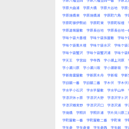
字原八幡堂西
字原八幡堂西一番
字原北
字原大曲浦
字原大橋
字原大谷地
字原
字原焼橋東
字原焼橋浦
字原町六角
字
字原町御伊勢前
字原町東
字原町桜檀
字原道端屋敷
字原長谷地
字原長谷地一
字味ケ袋大善檀
字味ケ袋孫屋敷
字味ケ
字味ケ袋栗木檀
字味ケ袋水沢
字味ケ袋
字味ケ袋蟹沢
字味ケ袋蟹沢浦
字味ケ袋
字天王
字宮田
字寺西
字小瀬上河原
字小瀬川原
字小瀬川坂
字小瀬新坂
字
字新南雷屋敷
字新原木舟
字新堀
字新
字旧舘一番
字旧舘二番
字木伏
字木伏
字水芋小石沢
字水芋屋敷
字水芋山岸
字漆沢休ヶ原
字漆沢大野
字漆沢宇ト沢
字漆沢楢実野
字漆沢沢口
字漆沢浦
字
字焼橋
字照井
字照井浦
字片貝川原二
字町屋敷一番
字町屋敷二番
字町東
字
字矢倉
字矢倉東
字矢倉西
字矢越
字