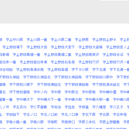
塚
字上中川原
字上川原一番
字上川原二番
字上野原
字上野目上野々
字上
字上野目堰下
字上野目大宮
字上野目大宮下
字上野目大道端
字上野目宮ノ
目新堀
字上野目桑畑一番
字上野目桑畑二番
字上野目梶賀沢
字上野目水沼
皆伝寺一番
字上野目皆伝寺東
字上野目石名坂
字上野目穴沢
字上野目穴沢一
目谷地田
字上野目長清水南
字上野目高畑
字下タ川原
字下北浦
字下北浦一
下野目久保田
字下野目久保田北
字下野目久保田南
字下野目前川原中
字下野
堰端
字下野目川端下
字下野目東田北
字下野目東田南
字下野目清水田北
字
雷北
字下野目雷南
字中ノ内
字中原
字中原北
字中原南
字中嶋中里
字中
屋敷一番
字中嶋大下
字中嶋大下一番
字中嶋大柳
字中嶋大柳一番
字中嶋川
二ノ坪
字五百刈
字仁平屋敷
字伯治
字住吉
字保室
字八幡堂
字八王子
上
字前田下
字北ノ口
字北ノ口前
字北ノ口東
字北下原
字北原
字北寺宿
路
字南小路一番
字南川原
字南町
字南野口
字原三本松
字原上野屋敷
字