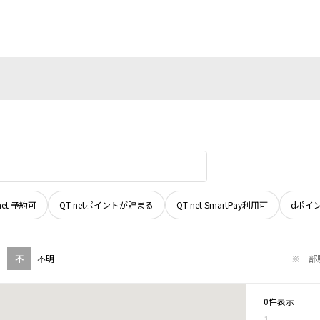
net 予約可
QT-netポイントが貯まる
QT-net SmartPay利用可
dポイ
不
不明
※一部
0件表示
1