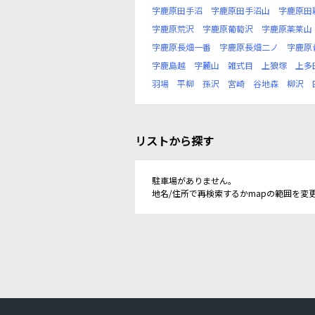
字鹿原田手沼
字鹿原田手沼山
字鹿原田
字鹿原荒沢
字鹿原葡萄沢
字鹿原薬莱山
字鹿原長畑一番
字鹿原長畑二ノ
字鹿原
字鹿島越
字麓山
雑式目
上狼塚
上多
羽場
平柳
孫沢
宮崎
谷地森
柳沢
リストから探す
駐車場がありません。
地名/住所で再検索するかmapの範囲を変