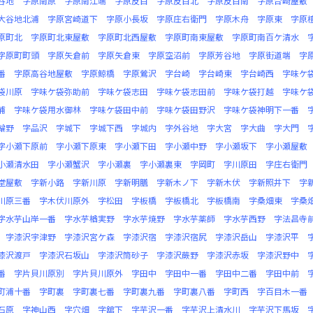
谷地
字原南原
字原南江端
字原反目
字原反目北
字原反目南
字原台崎屋敷
大谷地北浦
字原宮崎道下
字原小長坂
字原庄右衛門
字原木舟
字原東
字原
原町北
字原町北東屋敷
字原町北西屋敷
字原町南東屋敷
字原町南百ケ清水
字原町町頭
字原矢倉前
字原矢倉東
字原空沼前
字原芳谷地
字原街道端
字
番
字原高谷地屋敷
字原鯨橋
字原鶯沢
字台崎
字台崎東
字台崎西
字味ケ
袋川原
字味ケ袋弥助前
字味ケ袋志田
字味ケ袋志田前
字味ケ袋打越
字味ケ
浦
字味ケ袋用水御林
字味ケ袋田中前
字味ケ袋田野沢
字味ケ袋神明下一番
輪野
字品沢
字城下
字城下西
字城内
字外谷地
字大宮
字大曲
字大門
字小瀬下原前
字小瀬下原東
字小瀬下田
字小瀬中野
字小瀬坂下
字小瀬屋敷
小瀬清水田
字小瀬蟹沢
字小瀬裏
字小瀬裏東
字岡町
字川原田
字庄右衛門
堂屋敷
字新小路
字新川原
字新明膳
字新木ノ下
字新木伏
字新照井下
字
川原三番
字木伏川原外
字松田
字板橋
字板橋北
字板橋南
字桑畑東
字桑
字水芋山岸一番
字水芋楢実野
字水芋焼野
字水芋薬師
字水芋西野
字法昌寺
字漆沢宇津野
字漆沢宮ケ森
字漆沢宿
字漆沢宿尻
字漆沢岳山
字漆沢平
漆沢渡戸
字漆沢石坂山
字漆沢筒砂子
字漆沢蕨野
字漆沢赤坂
字漆沢野中
番
字片貝川原別
字片貝川原外
字田中
字田中一番
字田中二番
字田中前
町浦十番
字町裏
字町裏七番
字町裏九番
字町裏八番
字町西
字百目木一番
石原
字神山西
字穴畑
字舘下
字芋沢一番
字芋沢上清水川
字芋沢下馬坂