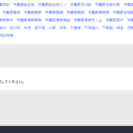
羅目記
字鹿原田谷地
字鹿原田谷地二ノ
字鹿原百刈田
字鹿原立板の原
字鹿
字鹿原蜂森
字鹿原西原
字鹿原西畑
字鹿原西野
字鹿原西野西
字鹿原谷地
青野原中
字鹿原青野原南
字鹿原青野東田
字鹿原青野欠ノ上
字鹿原首戸
字
田川
北川内
木舟
君ケ袋
小泉
米泉
下狼塚
下多田川
下新田
城生
月
四日市場
更してください。