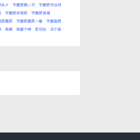
原糸〆
字鹿原網ノ沢
字鹿原茨谷地
袋
字鹿原赤坂原
字鹿原長畑
鹿原鹿原
字鹿原鹿原一番
字鹿島西
崎
鳥嶋
鳥屋ケ崎
菜切谷
沼ケ袋