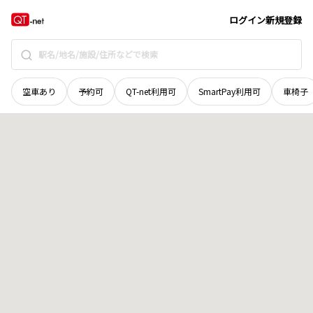
宮城県
加美郡加美町
字芋沢寺山
地域選択で探す
ログイン
新規登録
空車あり
予約可
QT-net利用可
SmartPay利用可
車椅子