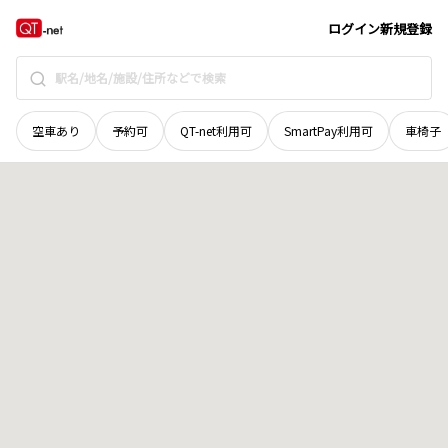
宮城県
加美郡加美町
字芋沢遅沢
地域選択で探す
ログイン
新規登録
空車あり
予約可
QT-net利用可
SmartPay利用可
車椅子