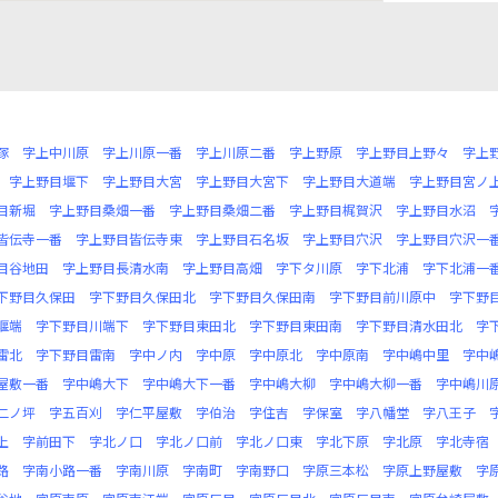
塚
字上中川原
字上川原一番
字上川原二番
字上野原
字上野目上野々
字上
字上野目堰下
字上野目大宮
字上野目大宮下
字上野目大道端
字上野目宮ノ
目新堀
字上野目桑畑一番
字上野目桑畑二番
字上野目梶賀沢
字上野目水沼
皆伝寺一番
字上野目皆伝寺東
字上野目石名坂
字上野目穴沢
字上野目穴沢一
目谷地田
字上野目長清水南
字上野目高畑
字下タ川原
字下北浦
字下北浦一
下野目久保田
字下野目久保田北
字下野目久保田南
字下野目前川原中
字下野
堰端
字下野目川端下
字下野目東田北
字下野目東田南
字下野目清水田北
字
雷北
字下野目雷南
字中ノ内
字中原
字中原北
字中原南
字中嶋中里
字中
屋敷一番
字中嶋大下
字中嶋大下一番
字中嶋大柳
字中嶋大柳一番
字中嶋川
二ノ坪
字五百刈
字仁平屋敷
字伯治
字住吉
字保室
字八幡堂
字八王子
上
字前田下
字北ノ口
字北ノ口前
字北ノ口東
字北下原
字北原
字北寺宿
路
字南小路一番
字南川原
字南町
字南野口
字原三本松
字原上野屋敷
字