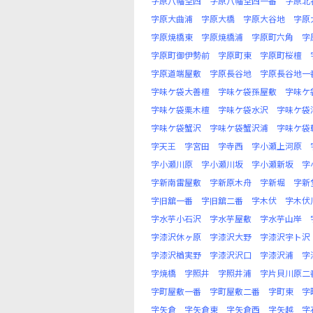
字原八幡堂西
字原八幡堂西一番
字原北
字原大曲浦
字原大橋
字原大谷地
字原
字原焼橋東
字原焼橋浦
字原町六角
字
字原町御伊勢前
字原町東
字原町桜檀
字原道端屋敷
字原長谷地
字原長谷地一
字味ケ袋大善檀
字味ケ袋孫屋敷
字味ケ
字味ケ袋栗木檀
字味ケ袋水沢
字味ケ袋
字味ケ袋蟹沢
字味ケ袋蟹沢浦
字味ケ袋
字天王
字宮田
字寺西
字小瀬上河原
字小瀬川原
字小瀬川坂
字小瀬新坂
字
字新南雷屋敷
字新原木舟
字新堀
字新
字旧舘一番
字旧舘二番
字木伏
字木伏
字水芋小石沢
字水芋屋敷
字水芋山岸
字漆沢休ヶ原
字漆沢大野
字漆沢宇ト沢
字漆沢楢実野
字漆沢沢口
字漆沢浦
字
字焼橋
字照井
字照井浦
字片貝川原二
字町屋敷一番
字町屋敷二番
字町東
字
字矢倉
字矢倉東
字矢倉西
字矢越
字