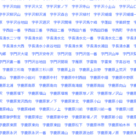
字芋沢向田
字芋沢大又
字芋沢家ノ下
字芋沢寺山
字芋沢小土山
字芋沢山
字芋沢柳沢山
字芋沢柳沢浦
字芋沢森合
字芋沢植村
字芋沢楜畑
字芋沢楜畑
原
字芋沢谷地田
字芋沢遅沢
字芋沢関場
字芋沢馬ケ峰
字蓬田
字薬師堂
字西田一番
字西田三番
字西田二番
字西田六番
字西田四番
字西町
字赤
長清水二ツ塚
字長清水前
字長清水北
字長清水北一番
字長清水北二番
字長
字長清水大西
字長清水小泉谷地田
字長清水東
字長清水浦田
字長清水裏
内郷
字門沢大堤
字門沢安寺沢
字門沢宿
字門沢宿一番
字門沢山岸
字門沢
字門沢裏一番
字門沢谷地田
字門沢間坂
字雁原
字雷南
字雷東
字高谷地
字鹿原三杉南
字鹿原三杉川原
字鹿原上台
字鹿原上台野
字鹿原上荒沢
字
底山
字鹿原中小田刈
字鹿原中村
字鹿原中村西田
字鹿原中畑
字鹿原中野原
鹿原北浦
字鹿原南原
字鹿原南向
字鹿原南滝庭
字鹿原南田
字鹿原向山
字
沢
字鹿原堰下
字鹿原堰山
字鹿原堰端
字鹿原塚ノ沢
字鹿原塚ノ沢山
字鹿
沢
字鹿原実沢西向
字鹿原家ノ下
字鹿原家北
字鹿原小山
字鹿原小田
字鹿
鹿原峰山
字鹿原峰崎
字鹿原川ノ上
字鹿原川前
字鹿原川前一番
字鹿原川底
鹿原御伊勢宮
字鹿原掃出
字鹿原新中野
字鹿原新堰ノ沢
字鹿原新小田
字鹿
字鹿原東原
字鹿原東向
字鹿原東田
字鹿原松下
字鹿原林際
字鹿原柏木林
字鹿原永沢
字鹿原永沢一番
字鹿原浦山
字鹿原源治郎
字鹿原滝ノ原
字鹿原