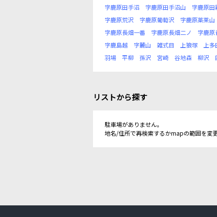
字鹿原田手沼
字鹿原田手沼山
字鹿原田
字鹿原荒沢
字鹿原葡萄沢
字鹿原薬莱山
字鹿原長畑一番
字鹿原長畑二ノ
字鹿原
字鹿島越
字麓山
雑式目
上狼塚
上多
羽場
平柳
孫沢
宮崎
谷地森
柳沢
リストから探す
駐車場がありません。
地名/住所で再検索するかmapの範囲を変