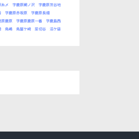
原糸〆
字鹿原網ノ沢
字鹿原茨谷地
袋
字鹿原赤坂原
字鹿原長畑
鹿原鹿原
字鹿原鹿原一番
字鹿島西
崎
鳥嶋
鳥屋ケ崎
菜切谷
沼ケ袋