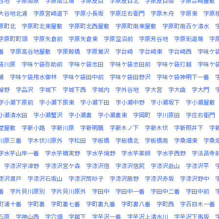
谷地
字原南原
字原南江端
字原反目
字原反目北
字原反目南
字原台崎屋敷
大谷地北浦
字原宮崎道下
字原小長坂
字原庄右衛門
字原木舟
字原東
字原
原町北
字原町北東屋敷
字原町北西屋敷
字原町南東屋敷
字原町南百ケ清水
字原町町頭
字原矢倉前
字原矢倉東
字原空沼前
字原芳谷地
字原街道端
字
番
字原高谷地屋敷
字原鯨橋
字原鶯沢
字台崎
字台崎東
字台崎西
字味ケ
袋川原
字味ケ袋弥助前
字味ケ袋志田
字味ケ袋志田前
字味ケ袋打越
字味ケ
浦
字味ケ袋用水御林
字味ケ袋田中前
字味ケ袋田野沢
字味ケ袋神明下一番
輪野
字品沢
字城下
字城下西
字城内
字外谷地
字大宮
字大曲
字大門
字小瀬下原前
字小瀬下原東
字小瀬下田
字小瀬中野
字小瀬坂下
字小瀬屋敷
小瀬清水田
字小瀬蟹沢
字小瀬裏
字小瀬裏東
字岡町
字川原田
字庄右衛門
堂屋敷
字新小路
字新川原
字新明膳
字新木ノ下
字新木伏
字新照井下
字
川原三番
字木伏川原外
字松田
字板橋
字板橋北
字板橋南
字桑畑東
字桑
字水芋山岸一番
字水芋楢実野
字水芋焼野
字水芋薬師
字水芋西野
字法昌寺
字漆沢宇津野
字漆沢宮ケ森
字漆沢宿
字漆沢宿尻
字漆沢岳山
字漆沢平
漆沢渡戸
字漆沢石坂山
字漆沢筒砂子
字漆沢蕨野
字漆沢赤坂
字漆沢野中
番
字片貝川原別
字片貝川原外
字田中
字田中一番
字田中二番
字田中前
町浦十番
字町裏
字町裏七番
字町裏九番
字町裏八番
字町西
字百目木一番
石原
字神山西
字穴畑
字舘下
字芋沢一番
字芋沢上清水川
字芋沢下馬坂