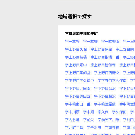
地域選択で探す
宮城県加美郡加美町
字一本杉
字一本柳
字一本柳南
字一里
字上野目久保
字上野目保室
字上野目向
字上野目指橋
字上野目指橋一番
字上野
字上野目畑中
字上野目皆伝寺
字上野目
字上野目薬師堂
字上野目西野々
字上野
字下野目下久保中
字下野目下久保南
字
字下野目北田南
字下野目品沢
字下野目
字下野目蓬田西
字下野目藤沢
字下野目
字中嶋南田一番
字中嶋堂屋敷
字中嶋堂
字中川原
字中畑
字久保
字久保田
字
字内谷地
字前欠
字前欠下川原
字前田
字北町二番
字千刈田
字南寺宿
字南小