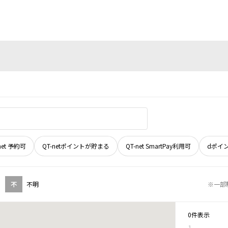
net 予約可
QT-netポイントが貯まる
QT-net SmartPay利用可
dポイ
不
不明
※一部
0件表示
1