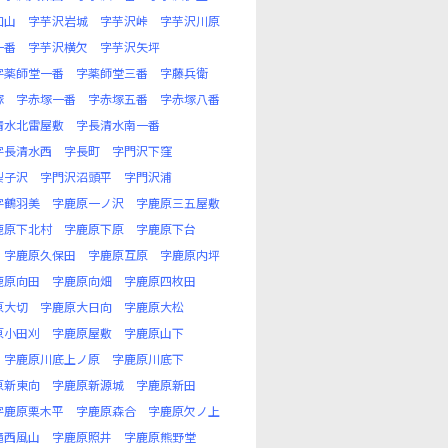
口山
字芋沢岩城
字芋沢峠
字芋沢川原
一番
字芋沢横欠
字芋沢矢坪
字薬師堂一番
字薬師堂三番
字藤兵衛
塚
字赤塚一番
字赤塚五番
字赤塚八番
清水北雷屋敷
字長清水南一番
字長清水西
字長町
字門沢下窪
梨子沢
字門沢沼頭平
字門沢浦
字鶴羽美
字鹿原一ノ沢
字鹿原三五屋敷
鹿原下北村
字鹿原下原
字鹿原下台
字鹿原久保田
字鹿原互原
字鹿原内坪
鹿原向田
字鹿原向畑
字鹿原四枚田
原大切
字鹿原大日向
字鹿原大松
原小田刈
字鹿原屋敷
字鹿原山下
字鹿原川底上ノ原
字鹿原川底下
原新東向
字鹿原新源城
字鹿原新田
字鹿原栗木平
字鹿原森合
字鹿原欠ノ上
滝西風山
字鹿原照井
字鹿原熊野堂