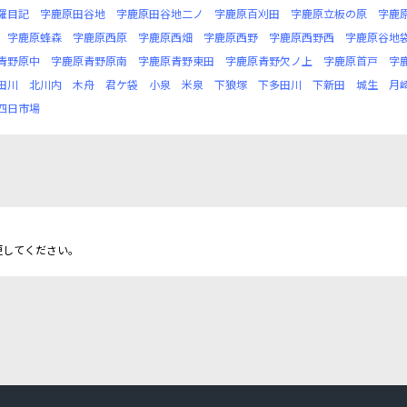
羅目記
字鹿原田谷地
字鹿原田谷地二ノ
字鹿原百刈田
字鹿原立板の原
字鹿
字鹿原蜂森
字鹿原西原
字鹿原西畑
字鹿原西野
字鹿原西野西
字鹿原谷地
青野原中
字鹿原青野原南
字鹿原青野東田
字鹿原青野欠ノ上
字鹿原首戸
字
田川
北川内
木舟
君ケ袋
小泉
米泉
下狼塚
下多田川
下新田
城生
月
四日市場
更してください。