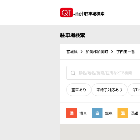
駐車場検索
駐車場検索
宮城県
加美郡加美町
字西田一番
空車あり
車椅子対応あり
QT-
満
満車
空
空車
混
混雑