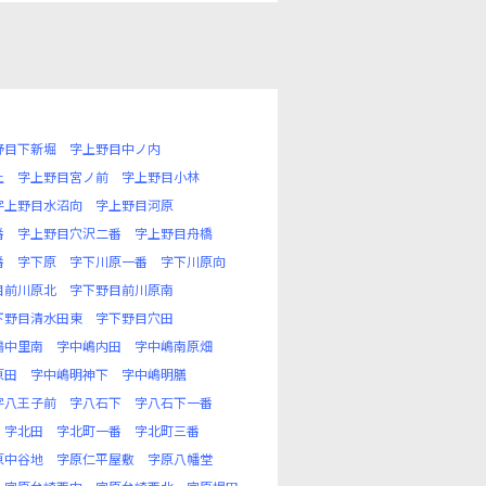
野目下新堀
字上野目中ノ内
上
字上野目宮ノ前
字上野目小林
字上野目水沼向
字上野目河原
番
字上野目穴沢二番
字上野目舟橋
番
字下原
字下川原一番
字下川原向
目前川原北
字下野目前川原南
下野目清水田東
字下野目穴田
嶋中里南
字中嶋内田
字中嶋南原畑
原田
字中嶋明神下
字中嶋明膳
字八王子前
字八石下
字八石下一番
字北田
字北町一番
字北町三番
原中谷地
字原仁平屋敷
字原八幡堂