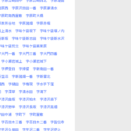
字原台崎西中
字原台崎西北
字原堤田
檀原西
字原沢目田一番
字原瀞清水
字原町南西屋敷
字原町大橋
原表芳谷地
字原諸畑
字原赤堀
袋上清水
字味ケ袋坂下
字味ケ袋堰ノ内
袋新坂
字味ケ袋新志田
字味ケ袋新水沢
字味ケ袋荒立
字味ケ袋薬莱原
字大門一番
字大門三番
字大門四番
字小瀬岩城上
字小瀬岩城下
字押登目
字掃留
字新南田一番
新空沼
字新諸畑一番
字新雷北
畑西
字樋田
字権現
字水芋下窪
前
字深草
字清水田
字滝下
字漆沢曲坂
字漆沢柏木
字漆沢森下
字漆沢野岸
字漆沢長坂
字漆沢高畑
字田中浦
字町下
字町屋敷
字百目木三番
字百目木二番
字皆伝寺
字芋沢久保田
字芋沢二番
字芋沢伊上