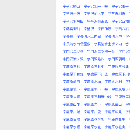
字芋沢勝山
字芋沢北平一番
字芋沢南平
字芋沢松阪
字芋沢柏木平
字芋沢柳沢
字芋沢羽場田
字芋沢薬莱原
字芋沢西柏
字藤兵衛前
字蟹沢
字西佳原
字西八石
字長檀
字長清水上内田
字長清水中
字
字長清水南雷屋敷
字長清水土手ノ内一番
字門沢二ツ檀
字門沢二ツ檀一番
字門沢
字門沢渡ノ沢
字門沢狢株
字門沢羽場
字鹿原三杉
字鹿原三杉中
字鹿原三杉北
字鹿原下台野
字鹿原下川底
字鹿原下川
字鹿原前田
字鹿原北向
字鹿原北村
字
字鹿原坂下
字鹿原坂下一番
字鹿原堰ノ
字鹿原大畑
字鹿原宇和野中峰
字鹿原実
字鹿原山岸
字鹿原岩下
字鹿原岳山
字
字鹿原川端
字鹿原川袋
字鹿原広見
字
字鹿原日陰
字鹿原昼ケ坂
字鹿原札場
字鹿原水堀
字鹿原水花
字鹿原水花山