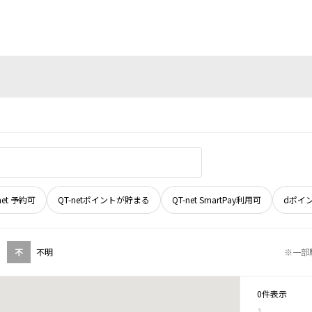
net 予約可
QT-netポイントが貯まる
QT-net SmartPay利用可
dポイ
不
不明
※一部
0件表示
1