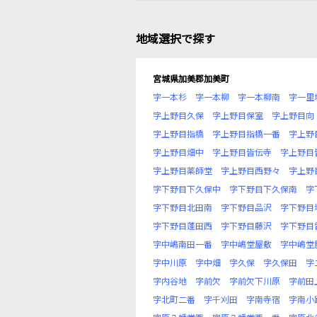
地域選択で探す
宮城県加美郡加美町
字一本杉
字一本柳
字一本柳南
字一里
字上野目久保
字上野目保室
字上野目向
字上野目指橋
字上野目指橋一番
字上野
字上野目畑中
字上野目皆伝寺
字上野目
字上野目薬師堂
字上野目西野々
字上野
字下野目下久保中
字下野目下久保南
字
字下野目北田南
字下野目品沢
字下野目
字下野目蓬田西
字下野目藤沢
字下野目
字中嶋南田一番
字中嶋堂屋敷
字中嶋堂
字中川原
字中畑
字久保
字久保田
字
字内谷地
字前欠
字前欠下川原
字前田
字北町二番
字千刈田
字南寺宿
字南小