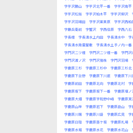
字芋沢勝山
字芋沢北平一番
字芋沢南平
字芋沢松阪
字芋沢柏木平
字芋沢柳沢
字芋沢羽場田
字芋沢薬莱原
字芋沢西柏
字藤兵衛前
字蟹沢
字西佳原
字西八石
字長檀
字長清水上内田
字長清水中
字
字長清水南雷屋敷
字長清水土手ノ内一番
字門沢二ツ檀
字門沢二ツ檀一番
字門沢
字門沢渡ノ沢
字門沢狢株
字門沢羽場
字鹿原三杉
字鹿原三杉中
字鹿原三杉北
字鹿原下台野
字鹿原下川底
字鹿原下川
字鹿原前田
字鹿原北向
字鹿原北村
字
字鹿原坂下
字鹿原坂下一番
字鹿原堰ノ
字鹿原大畑
字鹿原宇和野中峰
字鹿原実
字鹿原山岸
字鹿原岩下
字鹿原岳山
字
字鹿原川端
字鹿原川袋
字鹿原広見
字
字鹿原日陰
字鹿原昼ケ坂
字鹿原札場
字鹿原水堀
字鹿原水花
字鹿原水花山