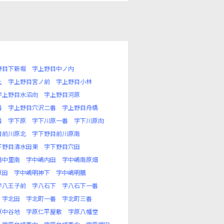
野目下新堀
字上野目中ノ内
上
字上野目宮ノ前
字上野目小林
字上野目水沼向
字上野目河原
番
字上野目穴沢二番
字上野目舟橋
番
字下原
字下川原一番
字下川原向
目前川原北
字下野目前川原南
下野目清水田東
字下野目穴田
嶋中里南
字中嶋内田
字中嶋南原畑
原田
字中嶋明神下
字中嶋明膳
字八王子前
字八石下
字八石下一番
字北田
字北町一番
字北町三番
原中谷地
字原仁平屋敷
字原八幡堂