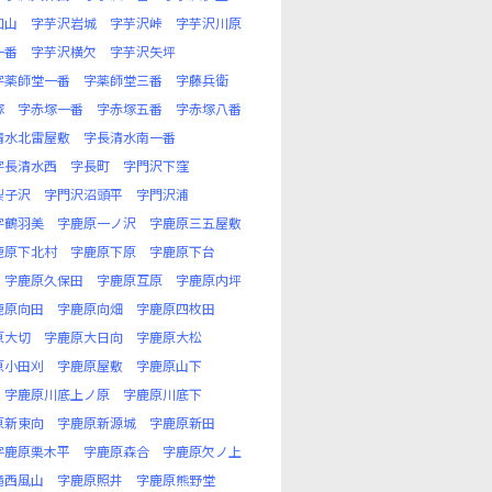
口山
字芋沢岩城
字芋沢峠
字芋沢川原
一番
字芋沢横欠
字芋沢矢坪
字薬師堂一番
字薬師堂三番
字藤兵衛
塚
字赤塚一番
字赤塚五番
字赤塚八番
清水北雷屋敷
字長清水南一番
字長清水西
字長町
字門沢下窪
梨子沢
字門沢沼頭平
字門沢浦
字鶴羽美
字鹿原一ノ沢
字鹿原三五屋敷
鹿原下北村
字鹿原下原
字鹿原下台
字鹿原久保田
字鹿原互原
字鹿原内坪
鹿原向田
字鹿原向畑
字鹿原四枚田
原大切
字鹿原大日向
字鹿原大松
原小田刈
字鹿原屋敷
字鹿原山下
字鹿原川底上ノ原
字鹿原川底下
原新東向
字鹿原新源城
字鹿原新田
字鹿原栗木平
字鹿原森合
字鹿原欠ノ上
滝西風山
字鹿原照井
字鹿原熊野堂