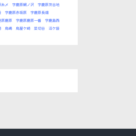
原糸〆
字鹿原網ノ沢
字鹿原茨谷地
袋
字鹿原赤坂原
字鹿原長畑
鹿原鹿原
字鹿原鹿原一番
字鹿島西
崎
鳥嶋
鳥屋ケ崎
菜切谷
沼ケ袋