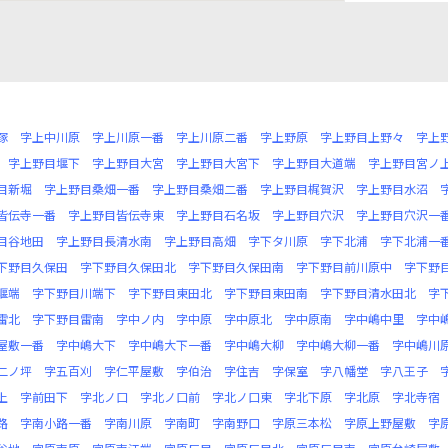
塚
字上中川原
字上川原一番
字上川原二番
字上野原
字上野目上野々
字上
字上野目堰下
字上野目大宮
字上野目大宮下
字上野目大道端
字上野目宮ノ
目新堀
字上野目桑畑一番
字上野目桑畑二番
字上野目梶賀沢
字上野目水沼
皆伝寺一番
字上野目皆伝寺東
字上野目石名坂
字上野目穴沢
字上野目穴沢一
目谷地田
字上野目長清水南
字上野目高畑
字下タ川原
字下北浦
字下北浦一
下野目久保田
字下野目久保田北
字下野目久保田南
字下野目前川原中
字下野
堰端
字下野目川端下
字下野目東田北
字下野目東田南
字下野目清水田北
字
雷北
字下野目雷南
字中ノ内
字中原
字中原北
字中原南
字中嶋中里
字中
屋敷一番
字中嶋大下
字中嶋大下一番
字中嶋大柳
字中嶋大柳一番
字中嶋川
二ノ坪
字五百刈
字仁平屋敷
字伯治
字住吉
字保室
字八幡堂
字八王子
上
字前田下
字北ノ口
字北ノ口前
字北ノ口東
字北下原
字北原
字北寺宿
路
字南小路一番
字南川原
字南町
字南野口
字原三本松
字原上野屋敷
字