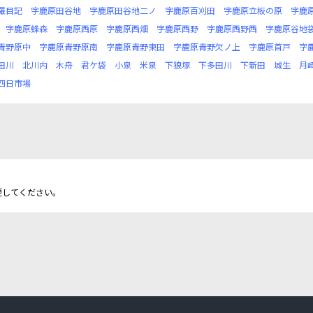
羅目記
字鹿原田谷地
字鹿原田谷地二ノ
字鹿原百刈田
字鹿原立板の原
字鹿
字鹿原蜂森
字鹿原西原
字鹿原西畑
字鹿原西野
字鹿原西野西
字鹿原谷地
青野原中
字鹿原青野原南
字鹿原青野東田
字鹿原青野欠ノ上
字鹿原首戸
字
田川
北川内
木舟
君ケ袋
小泉
米泉
下狼塚
下多田川
下新田
城生
月
四日市場
更してください。