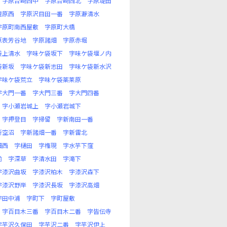
字原台崎西中
字原台崎西北
字原堤田
檀原西
字原沢目田一番
字原瀞清水
字原町南西屋敷
字原町大橋
原表芳谷地
字原諸畑
字原赤堀
袋上清水
字味ケ袋坂下
字味ケ袋堰ノ内
袋新坂
字味ケ袋新志田
字味ケ袋新水沢
字味ケ袋荒立
字味ケ袋薬莱原
字大門一番
字大門三番
字大門四番
字小瀬岩城上
字小瀬岩城下
字押登目
字掃留
字新南田一番
新空沼
字新諸畑一番
字新雷北
畑西
字樋田
字権現
字水芋下窪
前
字深草
字清水田
字滝下
字漆沢曲坂
字漆沢柏木
字漆沢森下
字漆沢野岸
字漆沢長坂
字漆沢高畑
字田中浦
字町下
字町屋敷
字百目木三番
字百目木二番
字皆伝寺
字芋沢久保田
字芋沢二番
字芋沢伊上