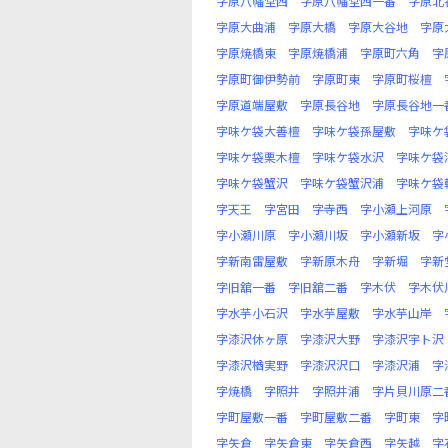
字原八幡堂西
字原八幡堂西一番
字原北
字原大曲浦
字原大橋
字原大谷地
字原
字原焼橋東
字原焼橋浦
字原町六角
字
字原町御伊勢前
字原町東
字原町桜檀
字原道端屋敷
字原長谷地
字原長谷地一
字味ケ袋大善檀
字味ケ袋孫屋敷
字味ケ
字味ケ袋栗木檀
字味ケ袋水沢
字味ケ袋
字味ケ袋蟹沢
字味ケ袋蟹沢浦
字味ケ袋
字天王
字宮田
字寺西
字小瀬上河原
字小瀬川原
字小瀬川坂
字小瀬新坂
字
字新南雷屋敷
字新原木舟
字新堀
字新
字旧舘一番
字旧舘二番
字木伏
字木伏
字水芋小石沢
字水芋屋敷
字水芋山岸
字漆沢休ヶ原
字漆沢大野
字漆沢宇ト沢
字漆沢楢実野
字漆沢沢口
字漆沢浦
字
字焼橋
字照井
字照井浦
字片貝川原二
字町屋敷一番
字町屋敷二番
字町東
字
字矢倉
字矢倉東
字矢倉西
字矢越
字