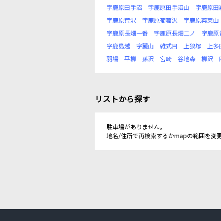
字鹿原田手沼
字鹿原田手沼山
字鹿原田
字鹿原荒沢
字鹿原葡萄沢
字鹿原薬莱山
字鹿原長畑一番
字鹿原長畑二ノ
字鹿原
字鹿島越
字麓山
雑式目
上狼塚
上多
羽場
平柳
孫沢
宮崎
谷地森
柳沢
リストから探す
駐車場がありません。
地名/住所で再検索するかmapの範囲を変