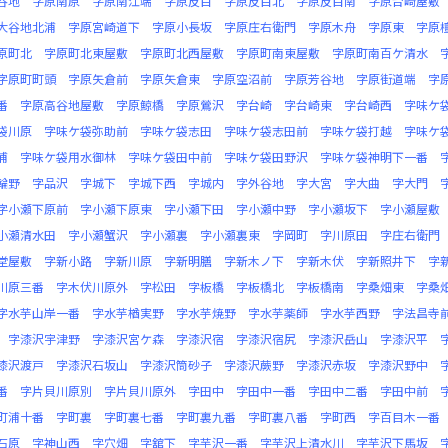
谷地
字原南原
字原南江端
字原反目
字原反目北
字原反目南
字原台崎屋敷
大谷地北浦
字原宮崎道下
字原小長坂
字原庄右衛門
字原木舟
字原東
字原
原町北
字原町北東屋敷
字原町北西屋敷
字原町南東屋敷
字原町南百ケ清水
字原町町頭
字原矢倉前
字原矢倉東
字原空沼前
字原芳谷地
字原街道端
字
番
字原高谷地屋敷
字原鯨橋
字原鶯沢
字台崎
字台崎東
字台崎西
字味ケ
袋川原
字味ケ袋弥助前
字味ケ袋志田
字味ケ袋志田前
字味ケ袋打越
字味ケ
浦
字味ケ袋用水御林
字味ケ袋田中前
字味ケ袋田野沢
字味ケ袋神明下一番
輪野
字品沢
字城下
字城下西
字城内
字外谷地
字大宮
字大曲
字大門
字小瀬下原前
字小瀬下原東
字小瀬下田
字小瀬中野
字小瀬坂下
字小瀬屋敷
小瀬清水田
字小瀬蟹沢
字小瀬裏
字小瀬裏東
字岡町
字川原田
字庄右衛門
堂屋敷
字新小路
字新川原
字新明膳
字新木ノ下
字新木伏
字新照井下
字
川原三番
字木伏川原外
字松田
字板橋
字板橋北
字板橋南
字桑畑東
字桑
字水芋山岸一番
字水芋楢実野
字水芋焼野
字水芋薬師
字水芋西野
字法昌寺
字漆沢宇津野
字漆沢宮ケ森
字漆沢宿
字漆沢宿尻
字漆沢岳山
字漆沢平
漆沢渡戸
字漆沢石坂山
字漆沢筒砂子
字漆沢蕨野
字漆沢赤坂
字漆沢野中
番
字片貝川原別
字片貝川原外
字田中
字田中一番
字田中二番
字田中前
町浦十番
字町裏
字町裏七番
字町裏九番
字町裏八番
字町西
字百目木一番
石原
字神山西
字穴畑
字舘下
字芋沢一番
字芋沢上清水川
字芋沢下馬坂