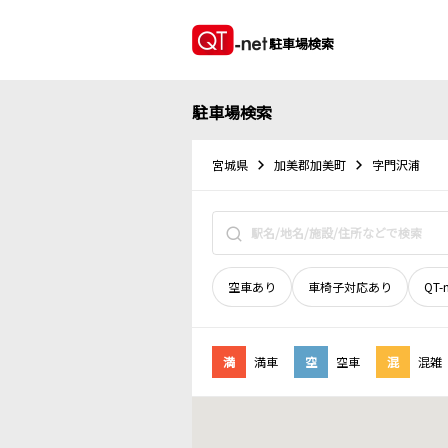
駐車場検索
駐車場検索
宮城県
加美郡加美町
字門沢浦
空車あり
車椅子対応あり
QT-
満
満車
空
空車
混
混雑