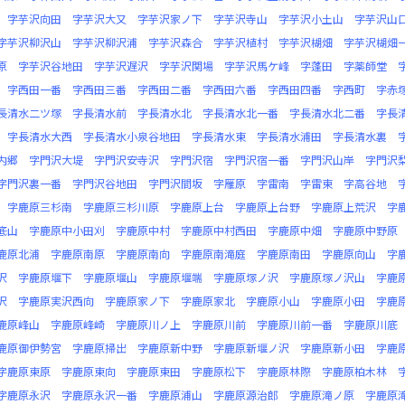
字芋沢向田
字芋沢大又
字芋沢家ノ下
字芋沢寺山
字芋沢小土山
字芋沢山
字芋沢柳沢山
字芋沢柳沢浦
字芋沢森合
字芋沢植村
字芋沢楜畑
字芋沢楜畑
原
字芋沢谷地田
字芋沢遅沢
字芋沢関場
字芋沢馬ケ峰
字蓬田
字薬師堂
字西田一番
字西田三番
字西田二番
字西田六番
字西田四番
字西町
字赤
長清水二ツ塚
字長清水前
字長清水北
字長清水北一番
字長清水北二番
字長
字長清水大西
字長清水小泉谷地田
字長清水東
字長清水浦田
字長清水裏
内郷
字門沢大堤
字門沢安寺沢
字門沢宿
字門沢宿一番
字門沢山岸
字門沢
字門沢裏一番
字門沢谷地田
字門沢間坂
字雁原
字雷南
字雷東
字高谷地
字鹿原三杉南
字鹿原三杉川原
字鹿原上台
字鹿原上台野
字鹿原上荒沢
字
底山
字鹿原中小田刈
字鹿原中村
字鹿原中村西田
字鹿原中畑
字鹿原中野原
鹿原北浦
字鹿原南原
字鹿原南向
字鹿原南滝庭
字鹿原南田
字鹿原向山
字
沢
字鹿原堰下
字鹿原堰山
字鹿原堰端
字鹿原塚ノ沢
字鹿原塚ノ沢山
字鹿
沢
字鹿原実沢西向
字鹿原家ノ下
字鹿原家北
字鹿原小山
字鹿原小田
字鹿
鹿原峰山
字鹿原峰崎
字鹿原川ノ上
字鹿原川前
字鹿原川前一番
字鹿原川底
鹿原御伊勢宮
字鹿原掃出
字鹿原新中野
字鹿原新堰ノ沢
字鹿原新小田
字鹿
字鹿原東原
字鹿原東向
字鹿原東田
字鹿原松下
字鹿原林際
字鹿原柏木林
字鹿原永沢
字鹿原永沢一番
字鹿原浦山
字鹿原源治郎
字鹿原滝ノ原
字鹿原