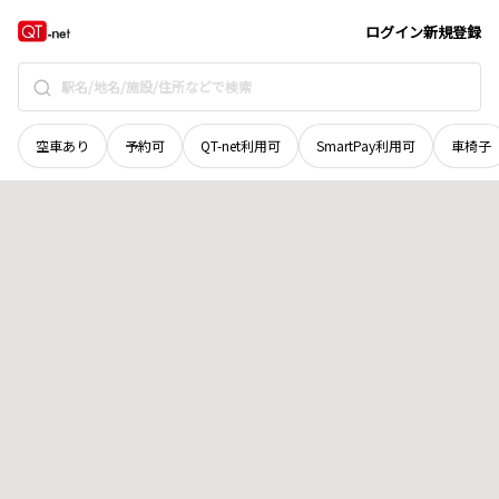
宮城県
加美郡加美町
字鹿原下川底山
地域選択で探す
ログイン
新規登録
空車あり
予約可
QT-net利用可
SmartPay利用可
車椅子