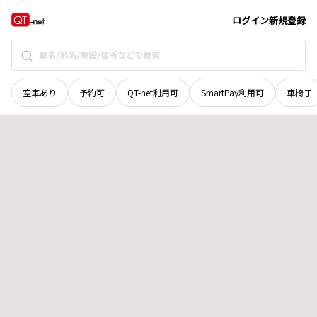
宮城県
加美郡加美町
字鹿原岳山
地域選択で探す
ログイン
新規登録
空車あり
予約可
QT-net利用可
SmartPay利用可
車椅子