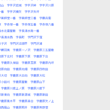
口山
字芋沢岩城
字芋沢峠
字芋沢川原
一番
字芋沢横欠
字芋沢矢坪
字薬師堂一番
字薬師堂三番
字藤兵衛
塚
字赤塚一番
字赤塚五番
字赤塚八番
清水北雷屋敷
字長清水南一番
字長清水西
字長町
字門沢下窪
梨子沢
字門沢沼頭平
字門沢浦
字鶴羽美
字鹿原一ノ沢
字鹿原三五屋敷
鹿原下北村
字鹿原下原
字鹿原下台
字鹿原久保田
字鹿原互原
字鹿原内坪
鹿原向田
字鹿原向畑
字鹿原四枚田
原大切
字鹿原大日向
字鹿原大松
原小田刈
字鹿原屋敷
字鹿原山下
字鹿原川底上ノ原
字鹿原川底下
原新東向
字鹿原新源城
字鹿原新田
字鹿原栗木平
字鹿原森合
字鹿原欠ノ上
滝西風山
字鹿原照井
字鹿原熊野堂