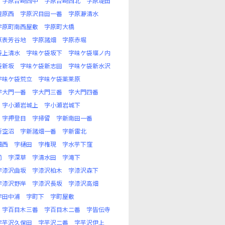
字原台崎西中
字原台崎西北
字原堤田
檀原西
字原沢目田一番
字原瀞清水
字原町南西屋敷
字原町大橋
原表芳谷地
字原諸畑
字原赤堀
袋上清水
字味ケ袋坂下
字味ケ袋堰ノ内
袋新坂
字味ケ袋新志田
字味ケ袋新水沢
字味ケ袋荒立
字味ケ袋薬莱原
字大門一番
字大門三番
字大門四番
字小瀬岩城上
字小瀬岩城下
字押登目
字掃留
字新南田一番
新空沼
字新諸畑一番
字新雷北
畑西
字樋田
字権現
字水芋下窪
前
字深草
字清水田
字滝下
字漆沢曲坂
字漆沢柏木
字漆沢森下
字漆沢野岸
字漆沢長坂
字漆沢高畑
字田中浦
字町下
字町屋敷
字百目木三番
字百目木二番
字皆伝寺
字芋沢久保田
字芋沢二番
字芋沢伊上