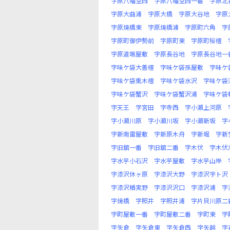
字原八幡堂西
字原八幡堂西一番
字原北
字原大曲浦
字原大橋
字原大谷地
字原
字原焼橋東
字原焼橋浦
字原町六角
字
字原町御伊勢前
字原町東
字原町桜檀
字原道端屋敷
字原長谷地
字原長谷地一
字味ケ袋大善檀
字味ケ袋孫屋敷
字味ケ
字味ケ袋栗木檀
字味ケ袋水沢
字味ケ袋
字味ケ袋蟹沢
字味ケ袋蟹沢浦
字味ケ袋
字天王
字宮田
字寺西
字小瀬上河原
字小瀬川原
字小瀬川坂
字小瀬新坂
字
字新南雷屋敷
字新原木舟
字新堀
字新
字旧舘一番
字旧舘二番
字木伏
字木伏
字水芋小石沢
字水芋屋敷
字水芋山岸
字漆沢休ヶ原
字漆沢大野
字漆沢宇ト沢
字漆沢楢実野
字漆沢沢口
字漆沢浦
字
字焼橋
字照井
字照井浦
字片貝川原二
字町屋敷一番
字町屋敷二番
字町東
字
字矢倉
字矢倉東
字矢倉西
字矢越
字