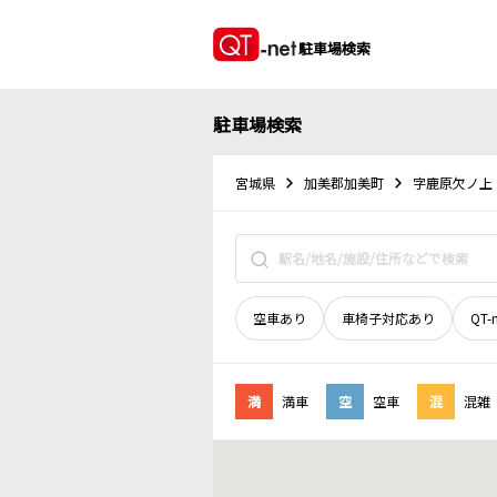
駐車場検索
駐車場検索
宮城県
加美郡加美町
字鹿原欠ノ上
空車あり
車椅子対応あり
QT-
満
満車
空
空車
混
混雑