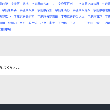
羅目記
字鹿原田谷地
字鹿原田谷地二ノ
字鹿原百刈田
字鹿原立板の原
字鹿
字鹿原蜂森
字鹿原西原
字鹿原西畑
字鹿原西野
字鹿原西野西
字鹿原谷地
青野原中
字鹿原青野原南
字鹿原青野東田
字鹿原青野欠ノ上
字鹿原首戸
字
田川
北川内
木舟
君ケ袋
小泉
米泉
下狼塚
下多田川
下新田
城生
月
四日市場
更してください。