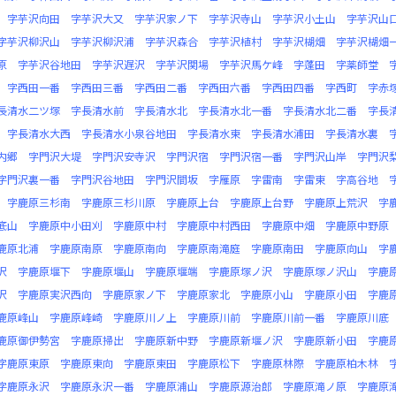
字芋沢向田
字芋沢大又
字芋沢家ノ下
字芋沢寺山
字芋沢小土山
字芋沢山
字芋沢柳沢山
字芋沢柳沢浦
字芋沢森合
字芋沢植村
字芋沢楜畑
字芋沢楜畑
原
字芋沢谷地田
字芋沢遅沢
字芋沢関場
字芋沢馬ケ峰
字蓬田
字薬師堂
字西田一番
字西田三番
字西田二番
字西田六番
字西田四番
字西町
字赤
長清水二ツ塚
字長清水前
字長清水北
字長清水北一番
字長清水北二番
字長
字長清水大西
字長清水小泉谷地田
字長清水東
字長清水浦田
字長清水裏
内郷
字門沢大堤
字門沢安寺沢
字門沢宿
字門沢宿一番
字門沢山岸
字門沢
字門沢裏一番
字門沢谷地田
字門沢間坂
字雁原
字雷南
字雷東
字高谷地
字鹿原三杉南
字鹿原三杉川原
字鹿原上台
字鹿原上台野
字鹿原上荒沢
字
底山
字鹿原中小田刈
字鹿原中村
字鹿原中村西田
字鹿原中畑
字鹿原中野原
鹿原北浦
字鹿原南原
字鹿原南向
字鹿原南滝庭
字鹿原南田
字鹿原向山
字
沢
字鹿原堰下
字鹿原堰山
字鹿原堰端
字鹿原塚ノ沢
字鹿原塚ノ沢山
字鹿
沢
字鹿原実沢西向
字鹿原家ノ下
字鹿原家北
字鹿原小山
字鹿原小田
字鹿
鹿原峰山
字鹿原峰崎
字鹿原川ノ上
字鹿原川前
字鹿原川前一番
字鹿原川底
鹿原御伊勢宮
字鹿原掃出
字鹿原新中野
字鹿原新堰ノ沢
字鹿原新小田
字鹿
字鹿原東原
字鹿原東向
字鹿原東田
字鹿原松下
字鹿原林際
字鹿原柏木林
字鹿原永沢
字鹿原永沢一番
字鹿原浦山
字鹿原源治郎
字鹿原滝ノ原
字鹿原