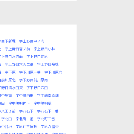
野目下新堀
字上野目中ノ内
上
字上野目宮ノ前
字上野目小林
字上野目水沼向
字上野目河原
番
字上野目穴沢二番
字上野目舟橋
番
字下原
字下川原一番
字下川原向
目前川原北
字下野目前川原南
下野目清水田東
字下野目穴田
嶋中里南
字中嶋内田
字中嶋南原畑
原田
字中嶋明神下
字中嶋明膳
字八王子前
字八石下
字八石下一番
字北田
字北町一番
字北町三番
原中谷地
字原仁平屋敷
字原八幡堂