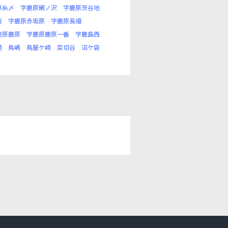
原糸〆
字鹿原網ノ沢
字鹿原茨谷地
袋
字鹿原赤坂原
字鹿原長畑
鹿原鹿原
字鹿原鹿原一番
字鹿島西
崎
鳥嶋
鳥屋ケ崎
菜切谷
沼ケ袋