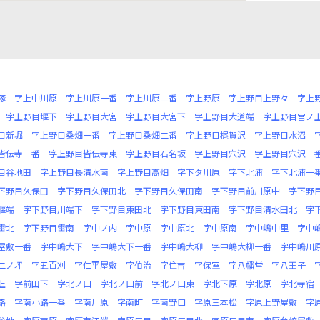
塚
字上中川原
字上川原一番
字上川原二番
字上野原
字上野目上野々
字上
字上野目堰下
字上野目大宮
字上野目大宮下
字上野目大道端
字上野目宮ノ
目新堀
字上野目桑畑一番
字上野目桑畑二番
字上野目梶賀沢
字上野目水沼
皆伝寺一番
字上野目皆伝寺東
字上野目石名坂
字上野目穴沢
字上野目穴沢一
目谷地田
字上野目長清水南
字上野目高畑
字下タ川原
字下北浦
字下北浦一
下野目久保田
字下野目久保田北
字下野目久保田南
字下野目前川原中
字下野
堰端
字下野目川端下
字下野目東田北
字下野目東田南
字下野目清水田北
字
雷北
字下野目雷南
字中ノ内
字中原
字中原北
字中原南
字中嶋中里
字中
屋敷一番
字中嶋大下
字中嶋大下一番
字中嶋大柳
字中嶋大柳一番
字中嶋川
二ノ坪
字五百刈
字仁平屋敷
字伯治
字住吉
字保室
字八幡堂
字八王子
上
字前田下
字北ノ口
字北ノ口前
字北ノ口東
字北下原
字北原
字北寺宿
路
字南小路一番
字南川原
字南町
字南野口
字原三本松
字原上野屋敷
字