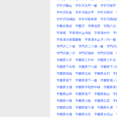
字芋沢勝山
字芋沢北平一番
字芋沢南平
字芋沢松阪
字芋沢柏木平
字芋沢柳沢
字芋沢羽場田
字芋沢薬莱原
字芋沢西柏
字藤兵衛前
字蟹沢
字西佳原
字西八石
字長檀
字長清水上内田
字長清水中
字
字長清水南雷屋敷
字長清水土手ノ内一番
字門沢二ツ檀
字門沢二ツ檀一番
字門沢
字門沢渡ノ沢
字門沢狢株
字門沢羽場
字鹿原三杉
字鹿原三杉中
字鹿原三杉北
字鹿原下台野
字鹿原下川底
字鹿原下川
字鹿原前田
字鹿原北向
字鹿原北村
字
字鹿原坂下
字鹿原坂下一番
字鹿原堰ノ
字鹿原大畑
字鹿原宇和野中峰
字鹿原実
字鹿原山岸
字鹿原岩下
字鹿原岳山
字
字鹿原川端
字鹿原川袋
字鹿原広見
字
字鹿原日陰
字鹿原昼ケ坂
字鹿原札場
字鹿原水堀
字鹿原水花
字鹿原水花山