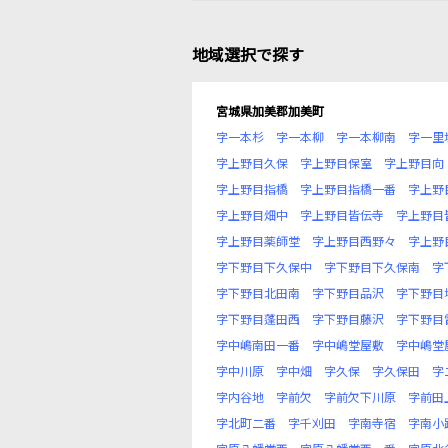
地域選択で探す
宮城県加美郡加美町
字一本杉
字一本柳
字一本柳南
字一里
字上野目久保
字上野目保室
字上野目向
字上野目指橋
字上野目指橋一番
字上野
字上野目畑中
字上野目皆伝寺
字上野目
字上野目薬師堂
字上野目西野々
字上野
字下野目下久保中
字下野目下久保南
字
字下野目北田南
字下野目品沢
字下野目
字下野目蓬田西
字下野目藤沢
字下野目
字中嶋南田一番
字中嶋堂屋敷
字中嶋堂
字中川原
字中畑
字久保
字久保田
字
字内谷地
字前欠
字前欠下川原
字前田
字北町二番
字千刈田
字南寺宿
字南小