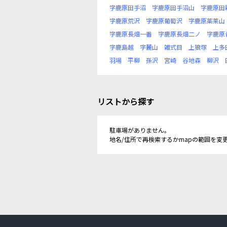
字鹿原田手沼
字鹿原田手沼山
字鹿原田
字鹿原荒沢
字鹿原葡萄沢
字鹿原薬莱山
字鹿原長畑一番
字鹿原長畑二ノ
字鹿原
字鹿島越
字麓山
雑式目
上狼塚
上多
羽場
平柳
孫沢
宮崎
谷地森
柳沢
リストから探す
駐車場がありません。
地名/住所で再検索するかmapの範囲を変