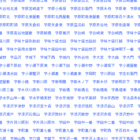
谷地
字原南原
字原南江端
字原反目
字原反目北
字原反目南
字原台崎屋敷
大谷地北浦
字原宮崎道下
字原小長坂
字原庄右衛門
字原木舟
字原東
字原
原町北
字原町北東屋敷
字原町北西屋敷
字原町南東屋敷
字原町南百ケ清水
字原町町頭
字原矢倉前
字原矢倉東
字原空沼前
字原芳谷地
字原街道端
字
番
字原高谷地屋敷
字原鯨橋
字原鶯沢
字台崎
字台崎東
字台崎西
字味ケ
袋川原
字味ケ袋弥助前
字味ケ袋志田
字味ケ袋志田前
字味ケ袋打越
字味ケ
浦
字味ケ袋用水御林
字味ケ袋田中前
字味ケ袋田野沢
字味ケ袋神明下一番
輪野
字品沢
字城下
字城下西
字城内
字外谷地
字大宮
字大曲
字大門
字小瀬下原前
字小瀬下原東
字小瀬下田
字小瀬中野
字小瀬坂下
字小瀬屋敷
小瀬清水田
字小瀬蟹沢
字小瀬裏
字小瀬裏東
字岡町
字川原田
字庄右衛門
堂屋敷
字新小路
字新川原
字新明膳
字新木ノ下
字新木伏
字新照井下
字
川原三番
字木伏川原外
字松田
字板橋
字板橋北
字板橋南
字桑畑東
字桑
字水芋山岸一番
字水芋楢実野
字水芋焼野
字水芋薬師
字水芋西野
字法昌寺
字漆沢宇津野
字漆沢宮ケ森
字漆沢宿
字漆沢宿尻
字漆沢岳山
字漆沢平
漆沢渡戸
字漆沢石坂山
字漆沢筒砂子
字漆沢蕨野
字漆沢赤坂
字漆沢野中
番
字片貝川原別
字片貝川原外
字田中
字田中一番
字田中二番
字田中前
町浦十番
字町裏
字町裏七番
字町裏九番
字町裏八番
字町西
字百目木一番
石原
字神山西
字穴畑
字舘下
字芋沢一番
字芋沢上清水川
字芋沢下馬坂