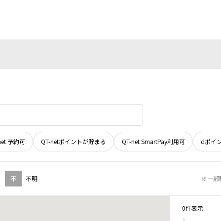
net 予約可
QT-netポイントが貯まる
QT-net SmartPay利用可
dポイ
不
不明
※一部
0件表示
1