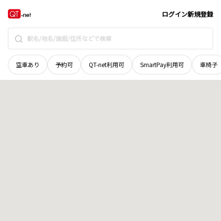
宮城県
加美郡加美町
字鹿原永沢一番
地域選択で探す
ログイン
新規登録
空車あり
予約可
QT-net利用可
SmartPay利用可
車椅子