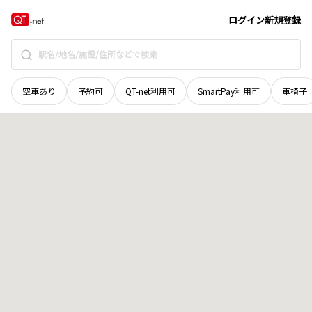
宮城県
加美郡加美町
字鹿原田谷地
地域選択で探す
ログイン
新規登録
空車あり
予約可
QT-net利用可
SmartPay利用可
車椅子