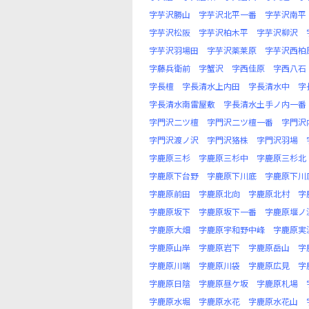
字芋沢勝山
字芋沢北平一番
字芋沢南平
字芋沢松阪
字芋沢柏木平
字芋沢柳沢
字芋沢羽場田
字芋沢薬莱原
字芋沢西柏
字藤兵衛前
字蟹沢
字西佳原
字西八石
字長檀
字長清水上内田
字長清水中
字
字長清水南雷屋敷
字長清水土手ノ内一番
字門沢二ツ檀
字門沢二ツ檀一番
字門沢
字門沢渡ノ沢
字門沢狢株
字門沢羽場
字鹿原三杉
字鹿原三杉中
字鹿原三杉北
字鹿原下台野
字鹿原下川底
字鹿原下川
字鹿原前田
字鹿原北向
字鹿原北村
字
字鹿原坂下
字鹿原坂下一番
字鹿原堰ノ
字鹿原大畑
字鹿原宇和野中峰
字鹿原実
字鹿原山岸
字鹿原岩下
字鹿原岳山
字
字鹿原川端
字鹿原川袋
字鹿原広見
字
字鹿原日陰
字鹿原昼ケ坂
字鹿原札場
字鹿原水堀
字鹿原水花
字鹿原水花山