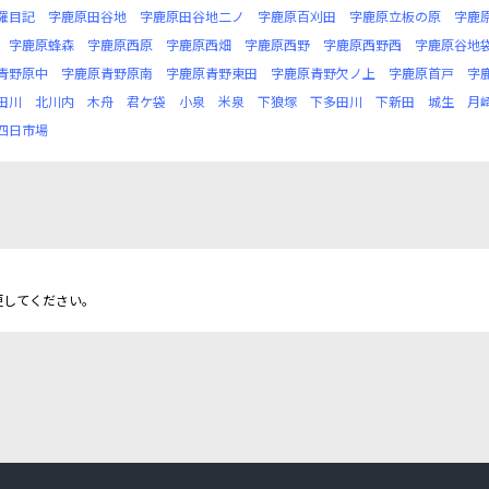
羅目記
字鹿原田谷地
字鹿原田谷地二ノ
字鹿原百刈田
字鹿原立板の原
字鹿
字鹿原蜂森
字鹿原西原
字鹿原西畑
字鹿原西野
字鹿原西野西
字鹿原谷地
青野原中
字鹿原青野原南
字鹿原青野東田
字鹿原青野欠ノ上
字鹿原首戸
字
田川
北川内
木舟
君ケ袋
小泉
米泉
下狼塚
下多田川
下新田
城生
月
四日市場
更してください。