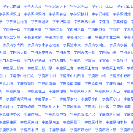
字芋沢向田
字芋沢大又
字芋沢家ノ下
字芋沢寺山
字芋沢小土山
字芋沢山
字芋沢柳沢山
字芋沢柳沢浦
字芋沢森合
字芋沢植村
字芋沢楜畑
字芋沢楜畑
原
字芋沢谷地田
字芋沢遅沢
字芋沢関場
字芋沢馬ケ峰
字蓬田
字薬師堂
字西田一番
字西田三番
字西田二番
字西田六番
字西田四番
字西町
字赤
長清水二ツ塚
字長清水前
字長清水北
字長清水北一番
字長清水北二番
字長
字長清水大西
字長清水小泉谷地田
字長清水東
字長清水浦田
字長清水裏
内郷
字門沢大堤
字門沢安寺沢
字門沢宿
字門沢宿一番
字門沢山岸
字門沢
字門沢裏一番
字門沢谷地田
字門沢間坂
字雁原
字雷南
字雷東
字高谷地
字鹿原三杉南
字鹿原三杉川原
字鹿原上台
字鹿原上台野
字鹿原上荒沢
字
底山
字鹿原中小田刈
字鹿原中村
字鹿原中村西田
字鹿原中畑
字鹿原中野原
鹿原北浦
字鹿原南原
字鹿原南向
字鹿原南滝庭
字鹿原南田
字鹿原向山
字
沢
字鹿原堰下
字鹿原堰山
字鹿原堰端
字鹿原塚ノ沢
字鹿原塚ノ沢山
字鹿
沢
字鹿原実沢西向
字鹿原家ノ下
字鹿原家北
字鹿原小山
字鹿原小田
字鹿
鹿原峰山
字鹿原峰崎
字鹿原川ノ上
字鹿原川前
字鹿原川前一番
字鹿原川底
鹿原御伊勢宮
字鹿原掃出
字鹿原新中野
字鹿原新堰ノ沢
字鹿原新小田
字鹿
字鹿原東原
字鹿原東向
字鹿原東田
字鹿原松下
字鹿原林際
字鹿原柏木林
字鹿原永沢
字鹿原永沢一番
字鹿原浦山
字鹿原源治郎
字鹿原滝ノ原
字鹿原