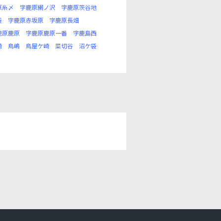
原糸〆
字鹿原網ノ沢
字鹿原茨谷地
袋
字鹿原赤坂原
字鹿原長畑
鹿原鹿原
字鹿原鹿原一番
字鹿島西
崎
鳥嶋
鳥屋ケ崎
菜切谷
沼ケ袋