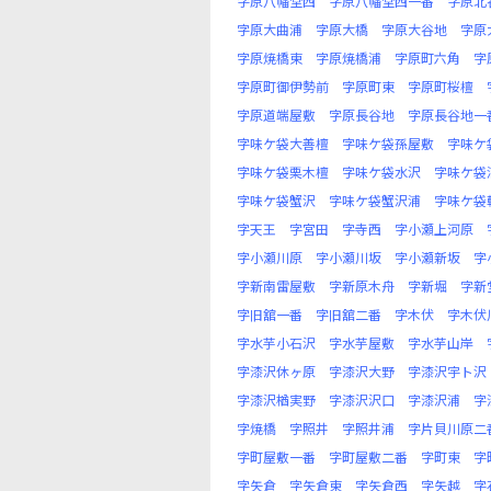
字原八幡堂西
字原八幡堂西一番
字原北
字原大曲浦
字原大橋
字原大谷地
字原
字原焼橋東
字原焼橋浦
字原町六角
字
字原町御伊勢前
字原町東
字原町桜檀
字原道端屋敷
字原長谷地
字原長谷地一
字味ケ袋大善檀
字味ケ袋孫屋敷
字味ケ
字味ケ袋栗木檀
字味ケ袋水沢
字味ケ袋
字味ケ袋蟹沢
字味ケ袋蟹沢浦
字味ケ袋
字天王
字宮田
字寺西
字小瀬上河原
字小瀬川原
字小瀬川坂
字小瀬新坂
字
字新南雷屋敷
字新原木舟
字新堀
字新
字旧舘一番
字旧舘二番
字木伏
字木伏
字水芋小石沢
字水芋屋敷
字水芋山岸
字漆沢休ヶ原
字漆沢大野
字漆沢宇ト沢
字漆沢楢実野
字漆沢沢口
字漆沢浦
字
字焼橋
字照井
字照井浦
字片貝川原二
字町屋敷一番
字町屋敷二番
字町東
字
字矢倉
字矢倉東
字矢倉西
字矢越
字