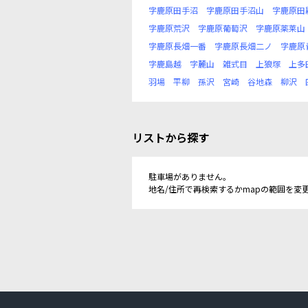
字鹿原田手沼
字鹿原田手沼山
字鹿原田
字鹿原荒沢
字鹿原葡萄沢
字鹿原薬莱山
字鹿原長畑一番
字鹿原長畑二ノ
字鹿原
字鹿島越
字麓山
雑式目
上狼塚
上多
羽場
平柳
孫沢
宮崎
谷地森
柳沢
リストから探す
駐車場がありません。
地名/住所で再検索するかmapの範囲を変