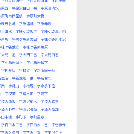
字原台崎西中
字原台崎西北
字原堤田
檀原西
字原沢目田一番
字原瀞清水
字原町南西屋敷
字原町大橋
原表芳谷地
字原諸畑
字原赤堀
袋上清水
字味ケ袋坂下
字味ケ袋堰ノ内
袋新坂
字味ケ袋新志田
字味ケ袋新水沢
字味ケ袋荒立
字味ケ袋薬莱原
字大門一番
字大門三番
字大門四番
字小瀬岩城上
字小瀬岩城下
字押登目
字掃留
字新南田一番
新空沼
字新諸畑一番
字新雷北
畑西
字樋田
字権現
字水芋下窪
前
字深草
字清水田
字滝下
字漆沢曲坂
字漆沢柏木
字漆沢森下
字漆沢野岸
字漆沢長坂
字漆沢高畑
字田中浦
字町下
字町屋敷
字百目木三番
字百目木二番
字皆伝寺
字芋沢久保田
字芋沢二番
字芋沢伊上