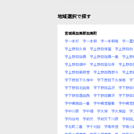
地域選択で探す
宮城県加美郡加美町
字一本杉
字一本柳
字一本柳南
字一里
字上野目久保
字上野目保室
字上野目向
字上野目指橋
字上野目指橋一番
字上野
字上野目畑中
字上野目皆伝寺
字上野目
字上野目薬師堂
字上野目西野々
字上野
字下野目下久保中
字下野目下久保南
字
字下野目北田南
字下野目品沢
字下野目
字下野目蓬田西
字下野目藤沢
字下野目
字中嶋南田一番
字中嶋堂屋敷
字中嶋堂
字中川原
字中畑
字久保
字久保田
字
字内谷地
字前欠
字前欠下川原
字前田
字北町二番
字千刈田
字南寺宿
字南小