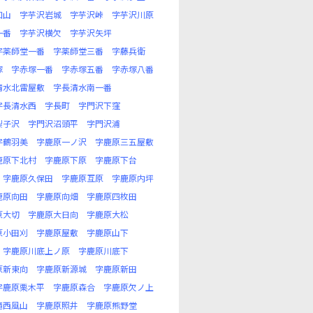
口山
字芋沢岩城
字芋沢峠
字芋沢川原
一番
字芋沢横欠
字芋沢矢坪
字薬師堂一番
字薬師堂三番
字藤兵衛
塚
字赤塚一番
字赤塚五番
字赤塚八番
清水北雷屋敷
字長清水南一番
字長清水西
字長町
字門沢下窪
梨子沢
字門沢沼頭平
字門沢浦
字鶴羽美
字鹿原一ノ沢
字鹿原三五屋敷
鹿原下北村
字鹿原下原
字鹿原下台
字鹿原久保田
字鹿原互原
字鹿原内坪
鹿原向田
字鹿原向畑
字鹿原四枚田
原大切
字鹿原大日向
字鹿原大松
原小田刈
字鹿原屋敷
字鹿原山下
字鹿原川底上ノ原
字鹿原川底下
原新東向
字鹿原新源城
字鹿原新田
字鹿原栗木平
字鹿原森合
字鹿原欠ノ上
滝西風山
字鹿原照井
字鹿原熊野堂