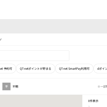
ノ
net 予約可
QT-netポイントが貯まる
QT-net SmartPay利用可
dポイ
不
不明
※一部
0件表示
1