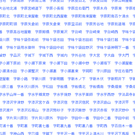
谷地
字原南原
字原南江端
字原反目
字原反目北
字原反目南
字原台崎屋敷
大谷地北浦
字原宮崎道下
字原小長坂
字原庄右衛門
字原木舟
字原東
字原
原町北
字原町北東屋敷
字原町北西屋敷
字原町南東屋敷
字原町南百ケ清水
字原町町頭
字原矢倉前
字原矢倉東
字原空沼前
字原芳谷地
字原街道端
字
番
字原高谷地屋敷
字原鯨橋
字原鶯沢
字台崎
字台崎東
字台崎西
字味ケ
袋川原
字味ケ袋弥助前
字味ケ袋志田
字味ケ袋志田前
字味ケ袋打越
字味ケ
浦
字味ケ袋用水御林
字味ケ袋田中前
字味ケ袋田野沢
字味ケ袋神明下一番
輪野
字品沢
字城下
字城下西
字城内
字外谷地
字大宮
字大曲
字大門
字小瀬下原前
字小瀬下原東
字小瀬下田
字小瀬中野
字小瀬坂下
字小瀬屋敷
小瀬清水田
字小瀬蟹沢
字小瀬裏
字小瀬裏東
字岡町
字川原田
字庄右衛門
堂屋敷
字新小路
字新川原
字新明膳
字新木ノ下
字新木伏
字新照井下
字
川原三番
字木伏川原外
字松田
字板橋
字板橋北
字板橋南
字桑畑東
字桑
字水芋山岸一番
字水芋楢実野
字水芋焼野
字水芋薬師
字水芋西野
字法昌寺
字漆沢宇津野
字漆沢宮ケ森
字漆沢宿
字漆沢宿尻
字漆沢岳山
字漆沢平
漆沢渡戸
字漆沢石坂山
字漆沢筒砂子
字漆沢蕨野
字漆沢赤坂
字漆沢野中
番
字片貝川原別
字片貝川原外
字田中
字田中一番
字田中二番
字田中前
町浦十番
字町裏
字町裏七番
字町裏九番
字町裏八番
字町西
字百目木一番
石原
字神山西
字穴畑
字舘下
字芋沢一番
字芋沢上清水川
字芋沢下馬坂