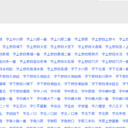
塚
字上中川原
字上川原一番
字上川原二番
字上野原
字上野目上野々
字上
字上野目堰下
字上野目大宮
字上野目大宮下
字上野目大道端
字上野目宮ノ
目新堀
字上野目桑畑一番
字上野目桑畑二番
字上野目梶賀沢
字上野目水沼
皆伝寺一番
字上野目皆伝寺東
字上野目石名坂
字上野目穴沢
字上野目穴沢一
目谷地田
字上野目長清水南
字上野目高畑
字下タ川原
字下北浦
字下北浦一
下野目久保田
字下野目久保田北
字下野目久保田南
字下野目前川原中
字下野
堰端
字下野目川端下
字下野目東田北
字下野目東田南
字下野目清水田北
字
雷北
字下野目雷南
字中ノ内
字中原
字中原北
字中原南
字中嶋中里
字中
屋敷一番
字中嶋大下
字中嶋大下一番
字中嶋大柳
字中嶋大柳一番
字中嶋川
二ノ坪
字五百刈
字仁平屋敷
字伯治
字住吉
字保室
字八幡堂
字八王子
上
字前田下
字北ノ口
字北ノ口前
字北ノ口東
字北下原
字北原
字北寺宿
路
字南小路一番
字南川原
字南町
字南野口
字原三本松
字原上野屋敷
字