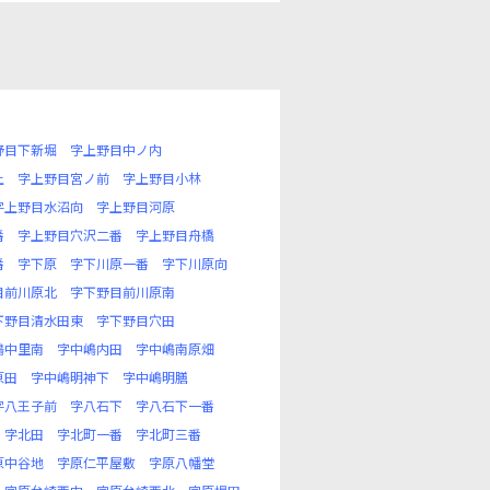
野目下新堀
字上野目中ノ内
上
字上野目宮ノ前
字上野目小林
字上野目水沼向
字上野目河原
番
字上野目穴沢二番
字上野目舟橋
番
字下原
字下川原一番
字下川原向
目前川原北
字下野目前川原南
下野目清水田東
字下野目穴田
嶋中里南
字中嶋内田
字中嶋南原畑
原田
字中嶋明神下
字中嶋明膳
字八王子前
字八石下
字八石下一番
字北田
字北町一番
字北町三番
原中谷地
字原仁平屋敷
字原八幡堂