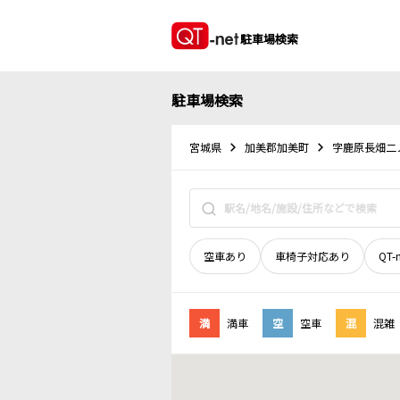
駐車場検索
駐車場検索
宮城県
加美郡加美町
字鹿原長畑二
空車あり
車椅子対応あり
QT-
満
満車
空
空車
混
混雑