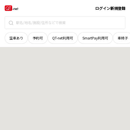
宮城県
加美郡色麻町
吉田
地域選択で探す
ログイン
新規登録
空車あり
予約可
QT-net利用可
SmartPay利用可
車椅子