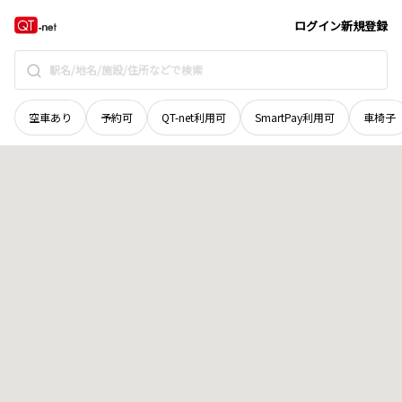
宮城県
加美郡色麻町
黒沢
地域選択で探す
ログイン
新規登録
空車あり
予約可
QT-net利用可
SmartPay利用可
車椅子