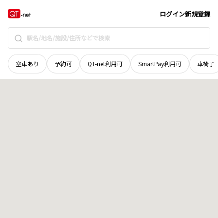
宮城県
塩竈市
字庚塚
地域選択で探す
ログイン
新規登録
空車あり
予約可
QT-net利用可
SmartPay利用可
車椅子