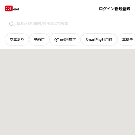
宮城県
塩竈市
旭町
地域選択で探す
ログイン
新規登録
空車あり
予約可
QT-net利用可
SmartPay利用可
車椅子