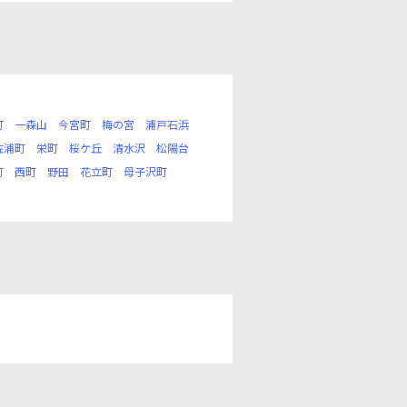
町
一森山
今宮町
梅の宮
浦戸石浜
佐浦町
栄町
桜ケ丘
清水沢
松陽台
町
西町
野田
花立町
母子沢町