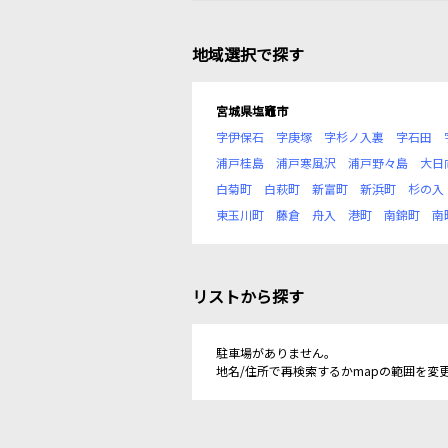
地域選択で探す
宮城県塩竈市
字伊保石
字庚塚
字杉ノ入裏
字石田
浦戸桂島
浦戸寒風沢
浦戸野々島
大日
白菊町
白萩町
新富町
新浜町
杉の入
東玉川町
藤倉
舟入
港町
南錦町
南
リストから探す
駐車場がありません。
地名/住所で再検索するかmapの範囲を変