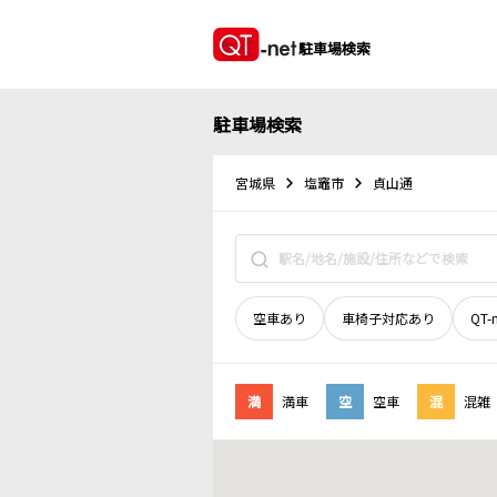
駐車場検索
駐車場検索
宮城県
塩竈市
貞山通
空車あり
車椅子対応あり
QT-
満
満車
空
空車
混
混雑