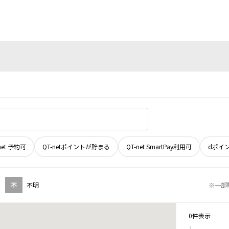
net 予約可
QT-netポイントが貯まる
QT-net SmartPay利用可
dポイ
不
不明
※一部
0件表示
1