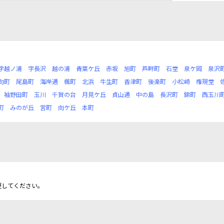
字越ノ浦
字長沢
越の浦
青葉ケ丘
赤坂
旭町
芦畔町
石堂
泉ケ岡
泉沢
向町
尾島町
海岸通
楓町
北浜
牛生町
香津町
後楽町
小松崎
権現堂
袖野田町
玉川
千賀の台
月見ケ丘
貞山通
中の島
長沢町
錦町
西玉川
町
みのが丘
宮町
向ケ丘
本町
更してください。