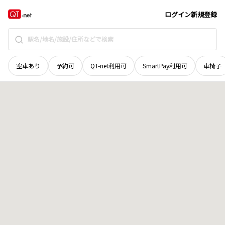
宮城県
多賀城市
桜木
地域選択で探す
ログイン
新規登録
空車あり
予約可
QT-net利用可
SmartPay利用可
車椅子